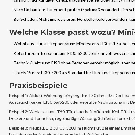
Nach Umbauten: Tür erneut prüfen (Spaltmaß verändert sich schn
Bei Schäden: Nicht improvisieren. Herstellerteile verwenden, ke
Welche Klasse passt wozu? Mini
Wohnhaus-Flur zu Treppenraum: Mindestens EI30 mit Sa, besser
Kellertür zum Treppenraum: EI30-S200 sehr sinnvoll, wegen sch
Technik-/Heizraum: EI90 ohne Personenverkehr möglich, aber b
Hotels/Büros: EI30-S200 als Standard für Flure und Treppenräum
Praxisbeispiele
Beispiel 1: Altbau, Wohnungseingangstür T30 ohne RS. Der Feuerwi
Austausch gegen EI30-Sa/S200 oder geprüfte Nachrüstung mit Dich
Beispiel 2: Werkstatt mit T90-Tür, dauerhaft offen mit Keil. Effekt
Decken- und Türmelder, regelmäßige Wartung, Schließer korrekt ei
Beispiel 3: Neubau, EI2 30-C5-S200 im Fluchtflur. Bei einem Entst
Evakuierung läuft ruhiger, Feuerwehr hat Zeitfenster.