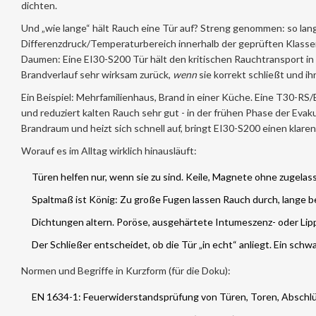
dichten.
Und „wie lange“ hält Rauch eine Tür auf? Streng genommen: so lange
Differenzdruck/Temperaturbereich innerhalb der geprüften Klassen 
Daumen: Eine EI30-S200 Tür hält den kritischen Rauchtransport i
Brandverlauf sehr wirksam zurück,
wenn
sie korrekt schließt und ih
Ein Beispiel: Mehrfamilienhaus, Brand in einer Küche. Eine T30-
und reduziert kalten Rauch sehr gut - in der frühen Phase der Evak
Brandraum und heizt sich schnell auf, bringt EI30-S200 einen klaren 
Worauf es im Alltag wirklich hinausläuft:
Türen helfen nur, wenn sie zu sind. Keile, Magnete ohne zugelas
Spaltmaß ist König: Zu große Fugen lassen Rauch durch, lange 
Dichtungen altern. Poröse, ausgehärtete Intumeszenz- oder Lip
Der Schließer entscheidet, ob die Tür „in echt“ anliegt. Ein schw
Normen und Begriffe in Kurzform (für die Doku):
EN 1634-1: Feuerwiderstandsprüfung von Türen, Toren, Abschl