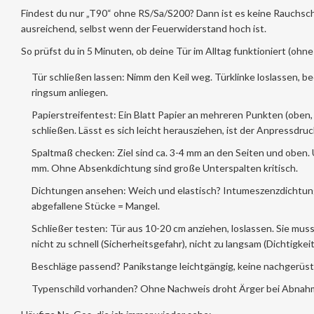
Findest du nur „T90“ ohne RS/Sa/S200? Dann ist es keine Rauchschu
ausreichend, selbst wenn der Feuerwiderstand hoch ist.
So prüfst du in 5 Minuten, ob deine Tür im Alltag funktioniert (ohn
Tür schließen lassen: Nimm den Keil weg. Türklinke loslassen, be
ringsum anliegen.
Papierstreifentest: Ein Blatt Papier an mehreren Punkten (oben,
schließen. Lässt es sich leicht herausziehen, ist der Anpressdru
Spaltmaß checken: Ziel sind ca. 3-4 mm an den Seiten und oben.
mm. Ohne Absenkdichtung sind große Unterspalten kritisch.
Dichtungen ansehen: Weich und elastisch? Intumeszenzdichtung 
abgefallene Stücke = Mangel.
Schließer testen: Tür aus 10-20 cm anziehen, loslassen. Sie muss
nicht zu schnell (Sicherheitsgefahr), nicht zu langsam (Dichtigkeit
Beschläge passend? Panikstange leichtgängig, keine nachgerüst
Typenschild vorhanden? Ohne Nachweis droht Ärger bei Abnahm