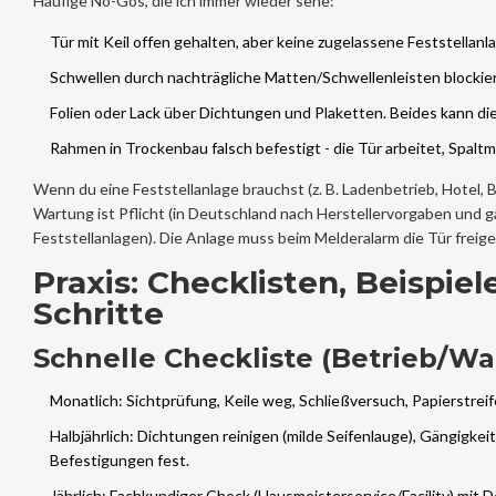
Häufige No-Gos, die ich immer wieder sehe:
Tür mit Keil offen gehalten, aber keine zugelassene Feststellanla
Schwellen durch nachträgliche Matten/Schwellenleisten blockier
Folien oder Lack über Dichtungen und Plaketten. Beides kann die 
Rahmen in Trockenbau falsch befestigt - die Tür arbeitet, Spalt
Wenn du eine Feststellanlage brauchst (z. B. Ladenbetrieb, Hotel,
Wartung ist Pflicht (in Deutschland nach Herstellervorgaben und
Feststellanlagen). Die Anlage muss beim Melderalarm die Tür freigeb
Praxis: Checklisten, Beispie
Schritte
Schnelle Checkliste (Betrieb/Wa
Monatlich: Sichtprüfung, Keile weg, Schließversuch, Papierstreif
Halbjährlich: Dichtungen reinigen (milde Seifenlauge), Gängigkei
Befestigungen fest.
Jährlich: Fachkundiger Check (Hausmeisterservice/Facility) mit