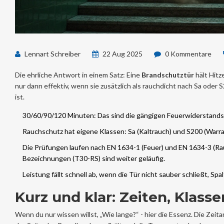
Lennart Schreiber
22 Aug 2025
0 Kommentare
Die ehrliche Antwort in einem Satz: Eine
Brandschutztür
hält Hitz
nur dann effektiv, wenn sie zusätzlich als rauchdicht nach Sa oder
ist.
30/60/90/120 Minuten: Das sind die gängigen Feuerwiderstandskla
Rauchschutz hat eigene Klassen: Sa (Kaltrauch) und S200 (Warrau
Die Prüfungen laufen nach EN 1634-1 (Feuer) und EN 1634-3 (Ra
Bezeichnungen (T30-RS) sind weiter geläufig.
Leistung fällt schnell ab, wenn die Tür nicht sauber schließt, Sp
Kurz und klar: Zeiten, Klassen
Wenn du nur wissen willst, „Wie lange?“ - hier die Essenz. Die Zeita