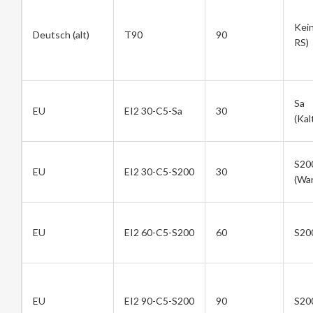
Kei
Deutsch (alt)
T90
90
RS)
Sa
EU
EI2 30-C5-Sa
30
(Kal
S20
EU
EI2 30-C5-S200
30
(War
EU
EI2 60-C5-S200
60
S20
EU
EI2 90-C5-S200
90
S20