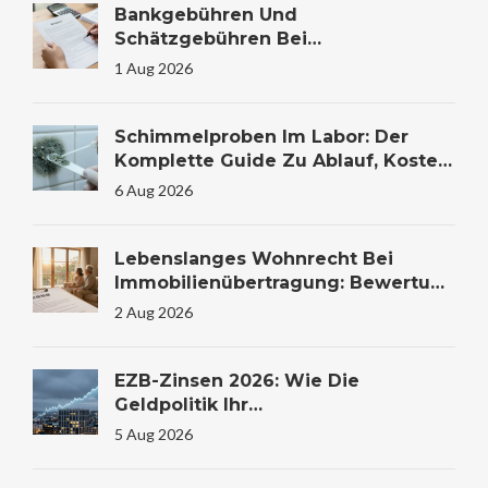
Bankgebühren Und
Schätzgebühren Bei
Immobilienfinanzierung: Kosten
1 Aug 2026
Verstehen Und Sparen
Schimmelproben Im Labor: Der
Komplette Guide Zu Ablauf, Kosten
Und Auswertung
6 Aug 2026
Lebenslanges Wohnrecht Bei
Immobilienübertragung: Bewertung
Und Steuer
2 Aug 2026
EZB-Zinsen 2026: Wie Die
Geldpolitik Ihr
Immobilienkaufverhalten
5 Aug 2026
Beeinflusst