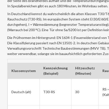
der Seite des Brandherdes aufhält und die Temperaturdurchgangsd
In Spezialbereichen gibt es auch 180 Minuten, im Wohnbau selten.
In Deutschland kennst du wahrscheinlich die alten Klassen T30/T
Rauchschutz (T30-RS). Im europäischen System steht EI30/EI60/E
durchgehen), I = Wärmedämmung (begrenzter Temperaturanstieg). F
(Warrauch bei 200 °C). Eine Tür ohne Sa/S200 ist per Definition kei
Die Prüfnormen im Hintergrund: EN 1634-1 (Feuerwiderstand von T
Die Klassifizierung passiert nach EN 13501-2. In deutschen Gebä
Verwaltungsvorschrift Technische Baubestimmungen (MVV TB). Türe
weiter verwendbar, solange sie im bauaufsichtlich geforderten Zu
Kennzeichnung
Hitzeschutz
Klassensystem
Rau
(Beispiel)
(Minuten)
RS ~
Deutsch (alt)
T30-RS
30
(Kal