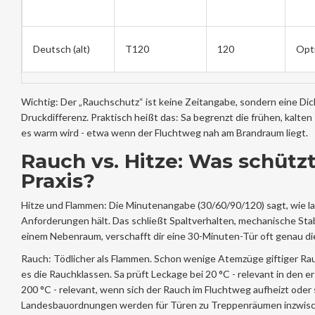
Deutsch (alt)
T120
120
Opt
Wichtig: Der „Rauchschutz“ ist keine Zeitangabe, sondern eine Di
Druckdifferenz. Praktisch heißt das: Sa begrenzt die frühen, kalt
es warm wird - etwa wenn der Fluchtweg nah am Brandraum liegt.
Rauch vs. Hitze: Was schützt
Praxis?
Hitze und Flammen: Die Minutenangabe (30/60/90/120) sagt, wie l
Anforderungen hält. Das schließt Spaltverhalten, mechanische Stab
einem Nebenraum, verschafft dir eine 30-Minuten-Tür oft genau die
Rauch: Tödlicher als Flammen. Schon wenige Atemzüge giftiger Ra
es die Rauchklassen. Sa prüft Leckage bei 20 °C - relevant in den e
200 °C - relevant, wenn sich der Rauch im Fluchtweg aufheizt oder 
Landesbauordnungen werden für Türen zu Treppenräumen inzwisch