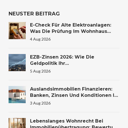
NEUSTER BEITRAG
E-Check Für Alte Elektroanlagen:
Was Die Prüfung Im Wohnhaus
Wirklich Kostet Und Warum Sie
4 Aug 2026
Lebensrettend Sein Kann
EZB-Zinsen 2026: Wie Die
Geldpolitik Ihr
Immobilienkaufverhalten
5 Aug 2026
Beeinflusst
Auslandsimmobilien Finanzieren:
Banken, Zinsen Und Konditionen Im
Vergleich
3 Aug 2026
Lebenslanges Wohnrecht Bei
Immobilienübertragung: Bewertung