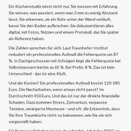
Ein Küchenstudio misst nicht nur. Sie messen mit Erfahrung.
Sie wissen, was passiert, wenn man 3 mm zu wenig Abstand
lässt. Sie erkennen, ob ein Rohr unter der Wand verläuft,
bevor Sie den Boden aufbrechen. Sie dokumentieren alles
digital, mit Fotos, Skizzen und einem Protokoll, das Sie später
als Referenz haben.
Die Zahlen sprechen für sich: Laut Fraunhofer-Institut
reduziert ein professionelles Aufmaß die Fehlerquote um 87
%. In Dachgeschossen mit Schrägen liegt die Fehlerquote bei
Selbstmessern bei bis zu 65 %. Bei Profis: 8 %. Das ist kein
Unterschied - das ist eine Kluft.
Und die Kosten? Ein professionelles Aufmaß kostet 120-180
Euro. Die Nacharbeiten, wenn etwas nicht passt? Im
Durchschnitt 450 Euro. Und das ist nur der direkte finanzielle
Schaden. Dazu kommen Stress, Zeitverlust, verpasste
Termine, verärgerte Monteure - und oft: die Erkenntnis, dass
Sie Ihre Traumküche nicht so bekommen, wie Sie sie sich
vorgestellt haben.
Ein Nutzer auf kitchen-lovers.de schreibt: „Ich habe 320 Euro