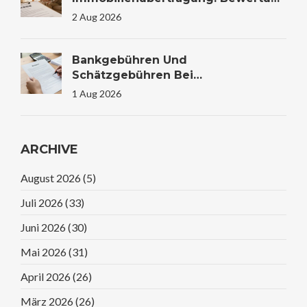
Und Steuer
2 Aug 2026
Bankgebühren Und
Schätzgebühren Bei
Immobilienfinanzierung: Kosten
1 Aug 2026
Verstehen Und Sparen
ARCHIVE
August 2026
(5)
Juli 2026
(33)
Juni 2026
(30)
Mai 2026
(31)
April 2026
(26)
März 2026
(26)