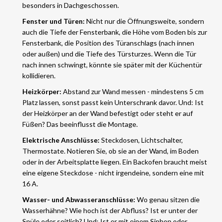
besonders in Dachgeschossen.
Fenster und Türen:
Nicht nur die Öffnungsweite, sondern
auch die Tiefe der Fensterbank, die Höhe vom Boden bis zur
Fensterbank, die Position des Türanschlags (nach innen
oder außen) und die Tiefe des Türsturzes. Wenn die Tür
nach innen schwingt, könnte sie später mit der Küchentür
kollidieren.
Heizkörper:
Abstand zur Wand messen - mindestens 5 cm
Platz lassen, sonst passt kein Unterschrank davor. Und: Ist
der Heizkörper an der Wand befestigt oder steht er auf
Füßen? Das beeinflusst die Montage.
Elektrische Anschlüsse:
Steckdosen, Lichtschalter,
Thermostate. Notieren Sie, ob sie an der Wand, im Boden
oder in der Arbeitsplatte liegen. Ein Backofen braucht meist
eine eigene Steckdose - nicht irgendeine, sondern eine mit
16 A.
Wasser- und Abwasseranschlüsse:
Wo genau sitzen die
Wasserhähne? Wie hoch ist der Abfluss? Ist er unter der
Spüle oder seitlich? Und: Ist er mit einem Siphon oder