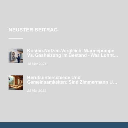
NEUSTER BEITRAG
Kosten-Nutzen-Vergleich: Wärmepumpe
Vs. Gasheizung Im Bestand - Was Lohnt
Sich 2026?
18 Mär 2026
Berufsunterschiede Und
Gemeinsamkeiten: Sind Zimmermann Und
Schreiner Das Gleiche?
28 Mai 2025