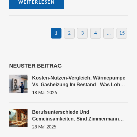
WEITERLESEN
1
2
3
4
…
15
NEUSTER BEITRAG
Kosten-Nutzen-Vergleich: Wärmepumpe
Vs. Gasheizung Im Bestand - Was Lohnt
Sich 2026?
18 Mär 2026
Berufsunterschiede Und
Gemeinsamkeiten: Sind Zimmermann
Und Schreiner Das Gleiche?
28 Mai 2025