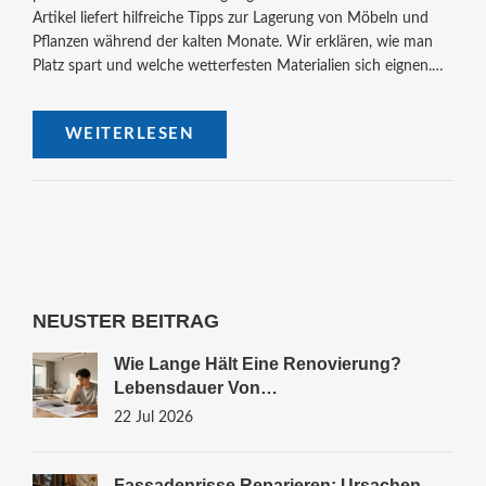
Artikel liefert hilfreiche Tipps zur Lagerung von Möbeln und
Pflanzen während der kalten Monate. Wir erklären, wie man
Platz spart und welche wetterfesten Materialien sich eignen.
Zudem bieten wir wertvolle Hinweise zur Pflege und dem
Schutz vor Witterungseinflüssen. Lesen Sie weiter und
WEITERLESEN
entdecken Sie praktische Lösungen für Ihre Balkonlagerung.
NEUSTER BEITRAG
Wie Lange Hält Eine Renovierung?
Lebensdauer Von
Sanierungsmaßnahmen Im Haus
22 Jul 2026
Fassadenrisse Reparieren: Ursachen