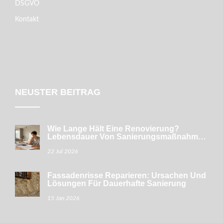
DSGVO
Kontakt
NEUSTER BEITRAG
Wie Lange Hält Eine Renovierung?
Lebensdauer Von Sanierungsmaßnahmen
Im Haus
22 Jul 2026
Fassadenrisse Reparieren: Ursachen Und
Lösungen Für Dauerhafte Sanierung
15 Jan 2026