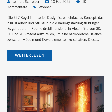
Lennart Schreiber
13 Feb 2025
10
Kommentare
Wohnen
Die 357 Regel im Interior Design ist ein einfaches Konzept, das
hilft, Klarheit und Struktur in die Raumgestaltung zu bringen.
Es geht darum, Räume dreidimensional in Abschnitte von 30,
50 und 70 Prozent aufzuteilen, um eine harmonische Balance
zwischen Möbeln und Dekorelementen zu schaffen. Diese
Regel hilft, das Gewicht und die Proportionen von Objekten
auszugleichen, sodass der Raum kohärent und komfortabel
WEITERLESEN
wirkt. Ein modernes Sofa kann hierbei als zentrales Element
dienen, um das Zusammenspiel von großen und kleinen
Möbelstücken zu optimieren. Für eine gelungene Umsetzung
bietet Homary eine vielfältige Auswahl an modernen Möbeln,
die sich perfekt für diese Gestaltungsregel eignen.