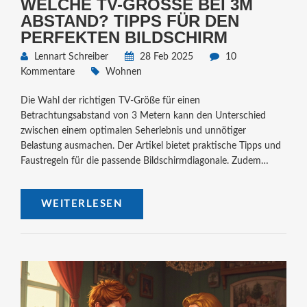
WELCHE TV-GRÖSSE BEI 3M A
BSTAND? TIPPS FÜR DEN P
ERFEKTEN BILDSCHIRM
Lennart Schreiber
28 Feb 2025
10
Kommentare
Wohnen
Die Wahl der richtigen TV-Größe für einen
Betrachtungsabstand von 3 Metern kann den Unterschied
zwischen einem optimalen Seherlebnis und unnötiger
Belastung ausmachen. Der Artikel bietet praktische Tipps und
Faustregeln für die passende Bildschirmdiagonale. Zudem
werden moderne Lösungen für Fernsehschränke vorgestellt.
Leser erfahren, wie sie mit durchdachter Einrichtung ein
WEITERLESEN
stilvolles sowie funktionales Wohnzimmer schaffen können.