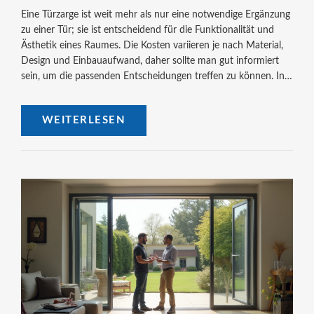
Eine Türzarge ist weit mehr als nur eine notwendige Ergänzung
zu einer Tür; sie ist entscheidend für die Funktionalität und
Ästhetik eines Raumes. Die Kosten variieren je nach Material,
Design und Einbauaufwand, daher sollte man gut informiert
sein, um die passenden Entscheidungen treffen zu können. In
diesem Artikel werden verschiedene Aspekte betrachtet,
darunter Materialkosten, Einfluss von Handwerkerkosten und
WEITERLESEN
einige Spartipps. So kann man kluge Entscheidungen für
Innentüren und ihre Zargen treffen. Praktische Informationen
und Interessantes rund um Türzargen stehen im Mittelpunkt.