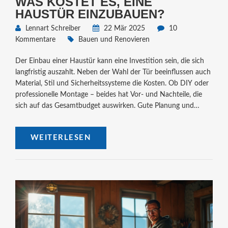
WAS KOSTET ES, EINE
HAUSTÜR EINZUBAUEN?
Lennart Schreiber
22 Mär 2025
10
Kommentare
Bauen und Renovieren
Der Einbau einer Haustür kann eine Investition sein, die sich
langfristig auszahlt. Neben der Wahl der Tür beeinflussen auch
Material, Stil und Sicherheitssysteme die Kosten. Ob DIY oder
professionelle Montage – beides hat Vor- und Nachteile, die
sich auf das Gesamtbudget auswirken. Gute Planung und
Preisinformationen sind entscheidend, um Überraschungen zu
vermeiden. Entdecken Sie praktische Tipps und wichtige
WEITERLESEN
Überlegungen, die Ihnen helfen, kluge Entscheidungen zu
treffen.