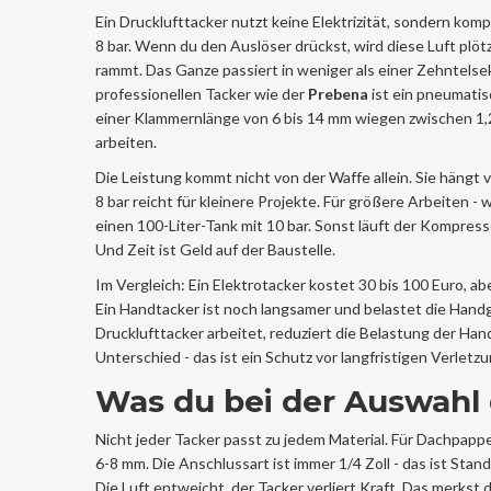
Ein Drucklufttacker nutzt keine Elektrizität, sondern kom
8 bar. Wenn du den Auslöser drückst, wird diese Luft plötz
rammt. Das Ganze passiert in weniger als einer Zehntel
professionellen Tacker wie der
Prebena
ist ein pneumati
einer Klammernlänge von 6 bis 14 mm
wiegen zwischen 1,2 
arbeiten.
Die Leistung kommt nicht von der Waffe allein. Sie häng
8 bar reicht für kleinere Projekte. Für größere Arbeiten
einen 100-Liter-Tank mit 10 bar. Sonst läuft der Kompressor
Und Zeit ist Geld auf der Baustelle.
Im Vergleich: Ein Elektrotacker kostet 30 bis 100 Euro, a
Ein Handtacker ist noch langsamer und belastet die Hand
Drucklufttacker arbeitet, reduziert die Belastung der H
Unterschied - das ist ein Schutz vor langfristigen Verletz
Was du bei der Auswahl
Nicht jeder Tacker passt zu jedem Material. Für Dachpapp
6-8 mm. Die Anschlussart ist immer 1/4 Zoll - das ist St
Die Luft entweicht, der Tacker verliert Kraft. Das merkst