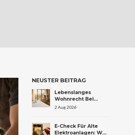
NEUSTER BEITRAG
Lebenslanges
Wohnrecht Bei
Immobilienübertrag
2 Aug 2026
Ung: Bewertung Und
Steuer
E-Check Für Alte
Elektroanlagen: Was