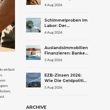
Die Prüfung Im
4 Aug 2026
Wohnhaus Wirklich
Kostet Und Warum
Sie Lebensrettend
Schimmelproben Im
Sein Kann
Labor: Der
Komplette Guide Zu
6 Aug 2026
Ablauf, Kosten Und
Auswertung
Auslandsimmobilien
Finanzieren: Banken,
Zinsen Und
3 Aug 2026
Konditionen Im
Vergleich
du einfach
s,
EZB-Zinsen 2026:
 von
Wie Die Geldpolitik
egern.
Ihr
5 Aug 2026
slücken,
Immobilienkaufverh
ast.
Alten Beeinflusst
ARCHIVE