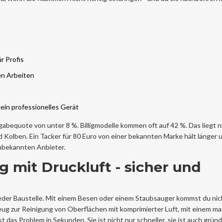
r Profis
en Arbeiten
ein professionelles Gerät
bequote von unter 8 %. Billigmodelle kommen oft auf 42 %. Das liegt n
d Kolben. Ein Tacker für 80 Euro von einer bekannten Marke hält länger 
unbekannten Anbieter.
g mit Druckluft - sicher und
 jeder Baustelle. Mit einem Besen oder einem Staubsauger kommst du nich
ug zur Reinigung von Oberflächen mit komprimierter Luft, mit einem m
st das Problem in Sekunden. Sie ist nicht nur schneller, sie ist auch gründ