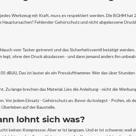
wie jedes Werkzeug mit Kraft, muss es respektiert werden. Die BGHM hat
e Hauptursachen? Fehlender Gehörschutz und nicht abgelassene Druckl
hlauch vom Tacker getrennt und das Sicherheitsventil betätigt werden. 
en legt, ohne den Druck abzulassen - und dann jemand anders ihn unbeab
105 dB(A). Das ist lauter als ein Presslufthammer. Wer das über Stunden
t. Zu lange brechen das Material. Lies die Anleitung - nicht die Werbung
en. Vor jedem Einsatz - Gehörschutz an. Bevor du loslegst - Prüfen, ob d
t Überleben auf der Baustelle.
wann lohnt sich was?
aucht keinen Kompressor. Aber er ist langsam. Und er ist schwerer, weil 