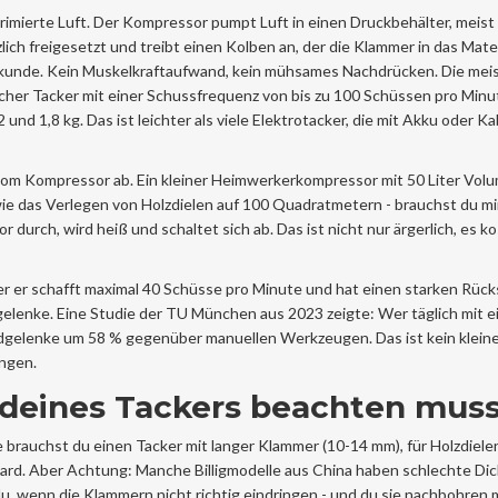
primierte Luft. Der Kompressor pumpt Luft in einen Druckbehälter, meist 
lich freigesetzt und treibt einen Kolben an, der die Klammer in das Mater
sekunde. Kein Muskelkraftaufwand, kein mühsames Nachdrücken. Die mei
scher Tacker mit einer Schussfrequenz von bis zu 100 Schüssen pro Min
und 1,8 kg. Das ist leichter als viele Elektrotacker, die mit Akku oder Ka
t vom Kompressor ab. Ein kleiner Heimwerkerkompressor mit 50 Liter Vol
 - wie das Verlegen von Holzdielen auf 100 Quadratmetern - brauchst du 
 durch, wird heiß und schaltet sich ab. Das ist nicht nur ärgerlich, es ko
ber er schafft maximal 40 Schüsse pro Minute und hat einen starken Rück
gelenke. Eine Studie der TU München aus 2023 zeigte: Wer täglich mit 
andgelenke um 58 % gegenüber manuellen Werkzeugen. Das ist kein klein
ungen.
 deines Tackers beachten mus
e brauchst du einen Tacker mit langer Klammer (10-14 mm), für Holzdiele
andard. Aber Achtung: Manche Billigmodelle aus China haben schlechte Di
 du, wenn die Klammern nicht richtig eindringen - und du sie nachbohren 