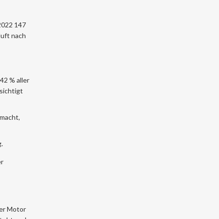
 2022 147
uft nach
42 % aller
sichtigt
 macht,
.
er
der Motor