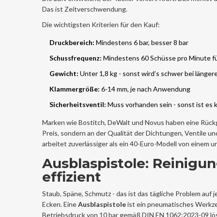
Das ist Zeitverschwendung.
Die wichtigsten Kriterien für den Kauf:
Druckbereich:
Mindestens 6 bar, besser 8 bar
Schussfrequenz:
Mindestens 60 Schüsse pro Minute fü
Gewicht:
Unter 1,8 kg - sonst wird’s schwer bei länger
Klammergröße:
6-14 mm, je nach Anwendung
Sicherheitsventil:
Muss vorhanden sein - sonst ist es k
Marken wie Bostitch, DeWalt und Novus haben eine Rückga
Preis, sondern an der Qualität der Dichtungen, Ventile un
arbeitet zuverlässiger als ein 40-Euro-Modell von einem 
Ausblaspistole: Reinigun
effizient
Staub, Späne, Schmutz - das ist das tägliche Problem auf
Ecken. Eine
Ausblaspistole
ist ein pneumatisches Werkze
Betriebsdruck von 10 bar gemäß DIN EN 1062:2023-09
lö