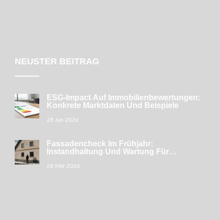
NEUSTER BEITRAG
ESG-Impact Auf Immobilienbewertungen:
Konkrete Marktdaten Und Beispiele
28 Jun 2026
Fassadencheck Im Frühjahr:
Instandhaltung Und Wartung Für
Hausbesitzer
28 Mär 2026