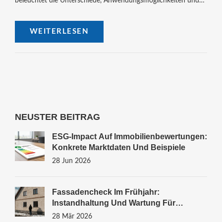
beleuchtet die Unterschiede, Anwendungsmöglichkeiten und
Vorteile. Weitere interessante Fakten werden ebenfalls
erläutert.
WEITERLESEN
NEUSTER BEITRAG
ESG-Impact Auf Immobilienbewertungen:
Konkrete Marktdaten Und Beispiele
28 Jun 2026
Fassadencheck Im Frühjahr:
Instandhaltung Und Wartung Für
Hausbesitzer
28 Mär 2026