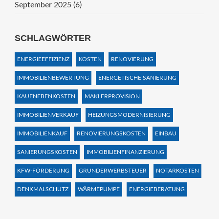
September 2025
(6)
SCHLAGWÖRTER
ENERGIEEFFIZIENZ
KOSTEN
RENOVIERUNG
IMMOBILIENBEWERTUNG
ENERGETISCHE SANIERUNG
KAUFNEBENKOSTEN
MAKLERPROVISION
IMMOBILIENVERKAUF
HEIZUNGSMODERNISIERUNG
IMMOBILIENKAUF
RENOVIERUNGSKOSTEN
EINBAU
SANIERUNGSKOSTEN
IMMOBILIENFINANZIERUNG
KFW-FÖRDERUNG
GRUNDERWERBSTEUER
NOTARKOSTEN
DENKMALSCHUTZ
WÄRMEPUMPE
ENERGIEBERATUNG