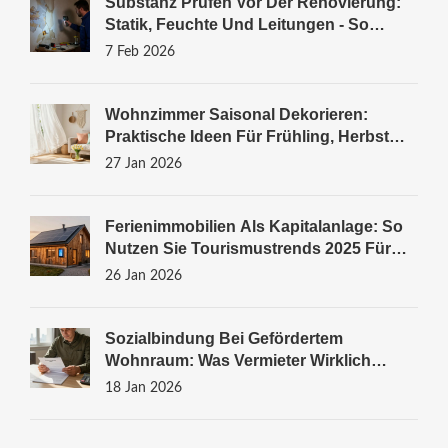
Substanz Prüfen Vor Der Renovierung:
Statik, Feuchte Und Leitungen - So
Vermeiden Sie Teure Fehler
7 Feb 2026
Wohnzimmer Saisonal Dekorieren:
Praktische Ideen Für Frühling, Herbst
Und Winter
27 Jan 2026
Ferienimmobilien Als Kapitalanlage: So
Nutzen Sie Tourismustrends 2025 Für
Ihre Rendite
26 Jan 2026
Sozialbindung Bei Gefördertem
Wohnraum: Was Vermieter Wirklich
Wissen Müssen
18 Jan 2026