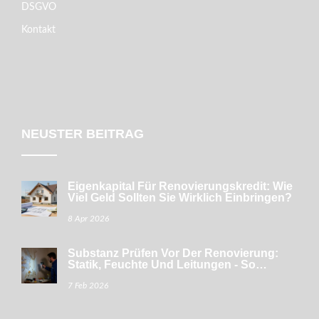
DSGVO
Kontakt
NEUSTER BEITRAG
Eigenkapital Für Renovierungskredit: Wie
Viel Geld Sollten Sie Wirklich Einbringen?
8 Apr 2026
Substanz Prüfen Vor Der Renovierung:
Statik, Feuchte Und Leitungen - So
Vermeiden Sie Teure Fehler
7 Feb 2026