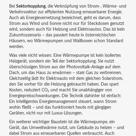
Bei
Sektorkopplung
,
die Verknüpfung von Strom-, Wärme- und
Verkehrssektor zur effizienten Nutzung erneuerbarer Energie
.
Auch als
Energievernetzung
bezeichnet, geht es darum, dass
Strom aus Wind und Sonne nicht nur für Steckdosen genutzt
wird, sondern auch für Heizung und Elektroautos. Das ist kein
Zukunftsszenario – das passiert heute in österreichischen
Häusern, wo Wärmepumpen und Wallboxen schon Standard
werden.
Was viele nicht wissen: Eine Wärmepumpe ist kein isoliertes
Heizgerät, sondern ein Teil der Sektorkopplung. Sie nutzt
überschüssigen Strom aus der Photovoltaik-Anlage auf dem
Dach, um das Haus zu erwärmen – statt Gas zu verbrennen.
Gleichzeitig lädt Ihr Elektroauto mit dem gleichen Solarstrom,
den Sie vorher für die Heizung gebraucht haben. Das spart
Kosten, reduziert CO₂ und macht Sie unabhängiger von
Energiepreisschwankungen. Die Technik dahinter ist einfach:
Ein intelligentes Energiemanagement steuert, wann Strom
wohin fließt – und das funktioniert heute mit gängigen
Geräten, nicht nur mit Luxus-Lösungen.
Ein weiterer wichtiger Baustein ist die
Wärmepumpe
,
ein
Gerät, das Umweltwärme nutzt, um Gebäude zu heizen – und
dabei Strom aus erneuerbaren Quellen verbraucht
. Auch