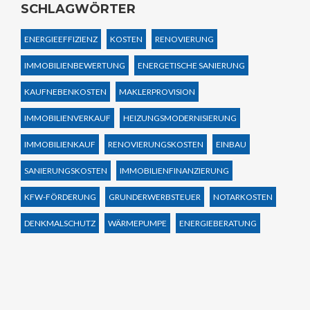
SCHLAGWÖRTER
ENERGIEEFFIZIENZ
KOSTEN
RENOVIERUNG
IMMOBILIENBEWERTUNG
ENERGETISCHE SANIERUNG
KAUFNEBENKOSTEN
MAKLERPROVISION
IMMOBILIENVERKAUF
HEIZUNGSMODERNISIERUNG
IMMOBILIENKAUF
RENOVIERUNGSKOSTEN
EINBAU
SANIERUNGSKOSTEN
IMMOBILIENFINANZIERUNG
KFW-FÖRDERUNG
GRUNDERWERBSTEUER
NOTARKOSTEN
DENKMALSCHUTZ
WÄRMEPUMPE
ENERGIEBERATUNG