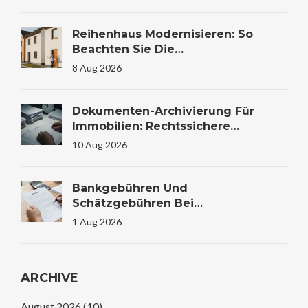
Reihenhaus Modernisieren: So
Beachten Sie Die
Gemeinschaftsregeln Und Das
8 Aug 2026
WEMoG
Dokumenten-Archivierung Für
Immobilien: Rechtssichere
Aufbewahrung Von Gutachten Und
10 Aug 2026
Verträgen
Bankgebühren Und
Schätzgebühren Bei
Immobilienfinanzierung: Kosten
1 Aug 2026
Verstehen Und Sparen
ARCHIVE
August 2026
(10)