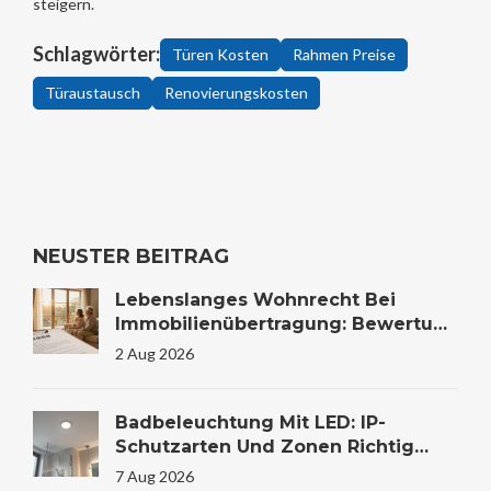
steigern.
Schlagwörter:
Türen Kosten
Rahmen Preise
Türaustausch
Renovierungskosten
NEUSTER BEITRAG
Lebenslanges Wohnrecht Bei
Immobilienübertragung: Bewertung
Und Steuer
2 Aug 2026
Badbeleuchtung Mit LED: IP-
Schutzarten Und Zonen Richtig
Wählen
7 Aug 2026