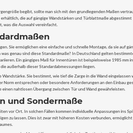
rgengröße begibt, sollte man sich mit den grundlegenden Maßen vertra
 erhältlich, die auf gängige Wandstärken und Türblattmaße abgestimmt 
, was die Auswahl vereinfacht.
ndardmaßen
gen. Sie ermöglichen eine einfache und schnelle Montage, da sie auf gä
 was genau sind diese Standardmaße? In Deutschland gelten bestimm
 variieren. Ein gängiges Maß für Innentüren ist beispielsweise 1985 mm i
 die außerhalb dieser Standardabmessungen liegen.
die Wandstärke. Sie bestimmt, wie tief die Zarge in die Wand eingelassen
 der Norm entsprechen oder besondere Anforderungen an den Einbau ges
ie einen nahtlosen Übergang zwischen Tür und Wand gewährleisten.
en und Sondermaße
n vor Ort. In solchen Fällen kommen individuelle Anpassungen ins Spie
tigen zu lassen. Dies ist zwar mit höheren Kosten verbunden, ermöglicht
Raumes.