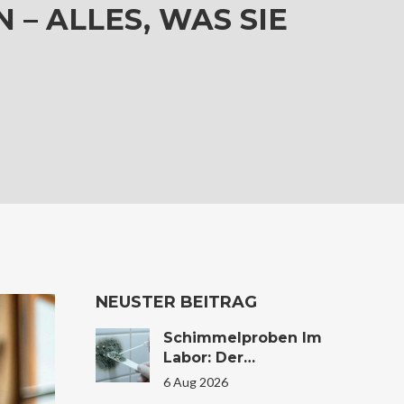
ALLES, WAS SIE W
NEUSTER BEITRAG
Schimmelproben Im
Labor: Der
Komplette Guide Zu
6 Aug 2026
Ablauf, Kosten Und