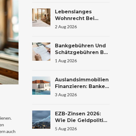
Auswertung
Lebenslanges
Wohnrecht Bei
Immobilienübertrag
2 Aug 2026
Ung: Bewertung Und
Steuer
Bankgebühren Und
Schätzgebühren Bei
Immobilienfinanzier
1 Aug 2026
Ung: Kosten
Verstehen Und
Sparen
Auslandsimmobilien
Finanzieren: Banken,
Zinsen Und
3 Aug 2026
Konditionen Im
Vergleich
EZB-Zinsen 2026:
ienen.
Wie Die Geldpolitik
den
Ihr
5 Aug 2026
ern auch
Immobilienkaufverh