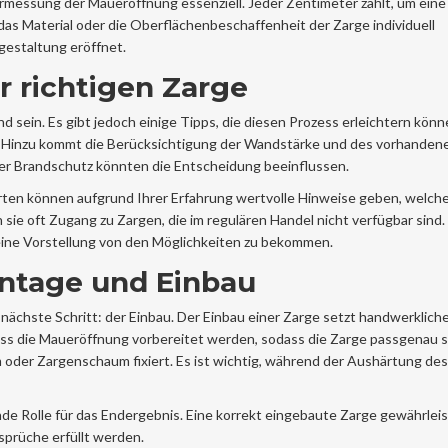
messung der Maueröffnung essenziell. Jeder Zentimeter zählt, um eine
das Material oder die Oberflächenbeschaffenheit der Zarge individuell
estaltung eröffnet.
r richtigen Zarge
 sein. Es gibt jedoch einige Tipps, die diesen Prozess erleichtern könn
 Hinzu kommt die Berücksichtigung der Wandstärke und des vorhandene
der Brandschutz könnten die Entscheidung beeinflussen.
erten können aufgrund Ihrer Erfahrung wertvolle Hinweise geben, welc
sie oft Zugang zu Zargen, die im regulären Handel nicht verfügbar sind
eine Vorstellung von den Möglichkeiten zu bekommen.
Montage und Einbau
 nächste Schritt: der Einbau. Der Einbau einer Zarge setzt handwerklich
s die Maueröffnung vorbereitet werden, sodass die Zarge passgenau si
 oder Zargenschaum fixiert. Es ist wichtig, während der Aushärtung de
nde Rolle für das Endergebnis. Eine korrekt eingebaute Zarge gewährleis
sprüche erfüllt werden.