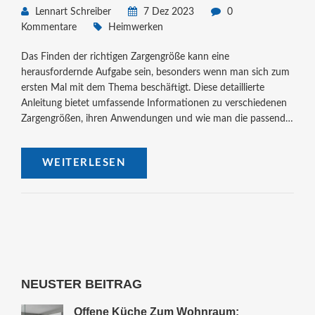
Lennart Schreiber
7 Dez 2023
0
Kommentare
Heimwerken
Das Finden der richtigen Zargengröße kann eine
herausfordernde Aufgabe sein, besonders wenn man sich zum
ersten Mal mit dem Thema beschäftigt. Diese detaillierte
Anleitung bietet umfassende Informationen zu verschiedenen
Zargengrößen, ihren Anwendungen und wie man die passende
Größe für die eigenen Bedürfnisse findet. Es werden wichtige
Faktoren wie Standardmaße, individuelle Anpassungen und
WEITERLESEN
Tipps für den Kauf behandelt, um Ihnen die Auswahl der
richtigen Zarge zu erleichtern.
NEUSTER BEITRAG
Offene Küche Zum Wohnraum: