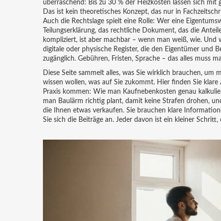
überraschend: Bis zu 30 % der Heizkosten lassen sich mit 
Das ist kein theoretisches Konzept, das nur in Fachzeitsch
Auch die Rechtslage spielt eine Rolle: Wer eine Eigentums
Teilungserklärung
,
das rechtliche Dokument, das die Antei
kompliziert, ist aber machbar – wenn man weiß, wie. Und
digitale oder physische Register, die den Eigentümer und
zugänglich. Gebühren, Fristen, Sprache – das alles muss m
Diese Seite sammelt alles, was Sie wirklich brauchen, um m
wissen wollen, was auf Sie zukommt. Hier finden Sie klare
Praxis kommen: Wie man Kaufnebenkosten genau kalkuliert,
man Baulärm richtig plant, damit keine Strafen drohen, un
die Ihnen etwas verkaufen. Sie brauchen klare Information
Sie sich die Beiträge an. Jeder davon ist ein kleiner Schritt,