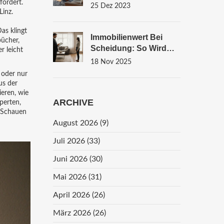
fördert.
Qualität, Vorteile Und
25 Dez 2023
Linz.
Auswahl
as klingt
Immobilienwert Bei
bücher
,
Scheidung: So Wird
r leicht
Der Verkehrswert
18 Nov 2025
Ermittelt Und Fair
 oder nur
Aufgeteilt
us der
eren, wie
ARCHIVE
perten,
. Schauen
August 2026
(9)
Juli 2026
(33)
Juni 2026
(30)
Mai 2026
(31)
April 2026
(26)
März 2026
(26)