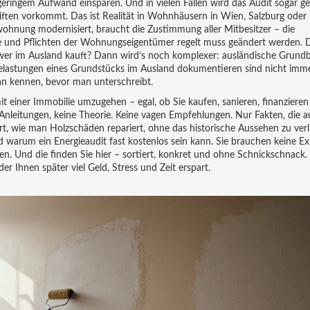
geringem Aufwand einsparen. Und in vielen Fällen wird das Audit sogar ge
riften vorkommt. Das ist Realität in Wohnhäusern in Wien, Salzburg oder 
wohnung modernisiert, braucht die Zustimmung aller Mitbesitzer – die
le und Pflichten der Wohnungseigentümer regelt
muss geändert werden. D
 wer im Ausland kauft? Dann wird’s noch komplexer:
ausländische Grund
 Belastungen eines Grundstücks im Ausland dokumentieren
sind nicht imme
an kennen, bevor man unterschreibt.
it einer Immobilie umzugehen – egal, ob Sie kaufen, sanieren, finanzieren
 Anleitungen, keine Theorie. Keine vagen Empfehlungen. Nur Fakten, die a
 wie man Holzschäden repariert, ohne das historische Aussehen zu verli
d warum ein Energieaudit fast kostenlos sein kann. Sie brauchen keine Ex
en. Und die finden Sie hier – sortiert, konkret und ohne Schnickschnack
 der Ihnen später viel Geld, Stress und Zeit erspart.