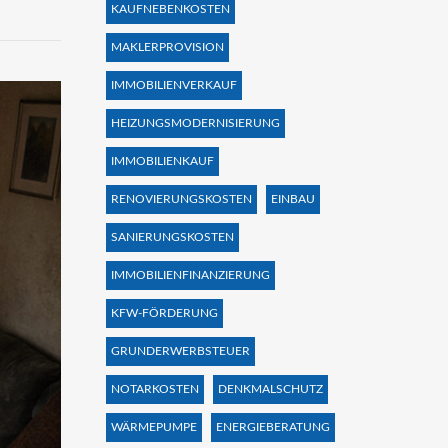
KAUFNEBENKOSTEN
MAKLERPROVISION
IMMOBILIENVERKAUF
HEIZUNGSMODERNISIERUNG
IMMOBILIENKAUF
RENOVIERUNGSKOSTEN
EINBAU
SANIERUNGSKOSTEN
IMMOBILIENFINANZIERUNG
KFW-FÖRDERUNG
GRUNDERWERBSTEUER
NOTARKOSTEN
DENKMALSCHUTZ
WÄRMEPUMPE
ENERGIEBERATUNG