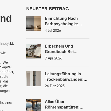
NEUSTER BEITRAG
und
Einrichtung Nach
Farbpsychologie:
Wirkung Von Farben In
4 Jul 2026
Wohnräumen
nobjekt
,
Erbschein Und
Grundbuch Bei
 wie
Immobilien: So
7 Apr 2026
Funktioniert Die
z: Wer
nkapital,
Umschreibung
ind höher,
Leitungsführung In
st die
Trockenbauwänden:
, das
Die Richtige Planung
, die
24 Dez 2025
Vermeidet Teure Fehler
 morgen
Alles Über
chs eines
Röhrenspantüren: