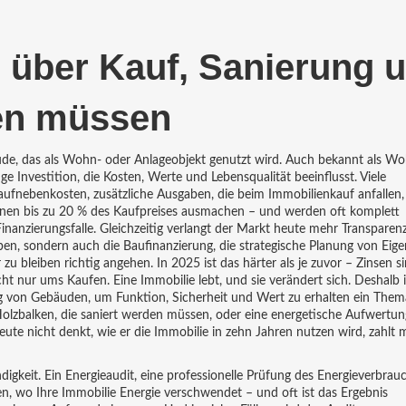
 über Kauf, Sanierung 
en müssen
de, das als Wohn- oder Anlageobjekt genutzt wird
. Auch bekannt als
Woh
tige Investition, die Kosten, Werte und Lebensqualität beeinflusst.
Viele
aufnebenkosten
,
zusätzliche Ausgaben, die beim Immobilienkauf anfallen,
en bis zu 20 % des Kaufpreises ausmachen – und werden oft komplett
Finanzierungsfalle. Gleichzeitig verlangt der Markt heute mehr Transparen
aben, sondern auch die
Baufinanzierung
,
die strategische Planung von Eige
 zu bleiben
richtig angehen. In 2025 ist das härter als je zuvor – Zinsen s
cht nur ums Kaufen. Eine Immobilie lebt, und sie verändert sich. Deshalb i
ng von Gebäuden, um Funktion, Sicherheit und Wert zu erhalten
ein Thema
olzbalken, die saniert werden müssen, oder eine energetische Aufwertung
te nicht denkt, wie er die Immobilie in zehn Jahren nutzen wird, zahlt
digkeit. Ein
Energieaudit
,
eine professionelle Prüfung des Energieverbrau
en, wo Ihre Immobilie Energie verschwendet – und oft ist das Ergebnis