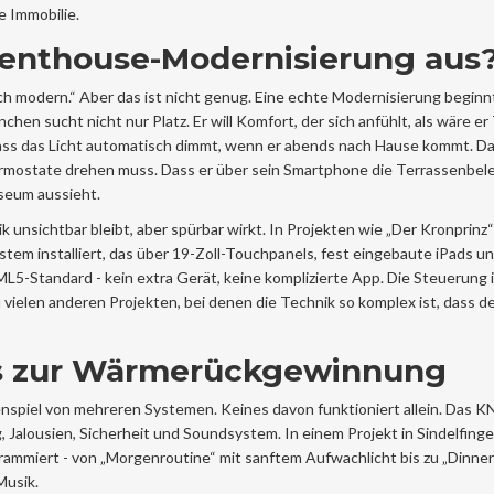
e Immobilie.
enthouse-Modernisierung aus
ch modern.“ Aber das ist nicht genug. Eine echte Modernisierung beginn
en sucht nicht nur Platz. Er will Komfort, der sich anfühlt, als wäre er 
l, dass das Licht automatisch dimmt, wenn er abends nach Hause kommt. Da
hermostate drehen muss. Dass er über sein Smartphone die Terrassenbe
useum aussieht.
unsichtbar bleibt, aber spürbar wirkt. In Projekten wie „Der Kronprinz“
m installiert, das über 19-Zoll-Touchpanels, fest eingebaute iPads u
5-Standard - kein extra Gerät, keine komplizierte App. Die Steuerung 
 zu vielen anderen Projekten, bei denen die Technik so komplex ist, dass d
is zur Wärmerückgewinnung
piel von mehreren Systemen. Keines davon funktioniert allein. Das K
, Jalousien, Sicherheit und Soundsystem. In einem Projekt in Sindelfing
ammiert - von „Morgenroutine“ mit sanftem Aufwachlicht bis zu „Dinne
Musik.