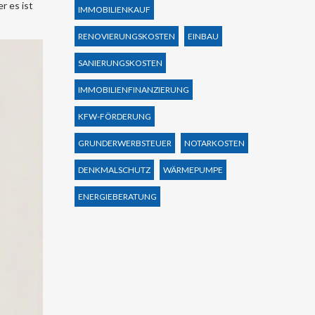
r es ist
IMMOBILIENKAUF
RENOVIERUNGSKOSTEN
EINBAU
SANIERUNGSKOSTEN
IMMOBILIENFINANZIERUNG
KFW-FÖRDERUNG
GRUNDERWERBSTEUER
NOTARKOSTEN
DENKMALSCHUTZ
WÄRMEPUMPE
ENERGIEBERATUNG