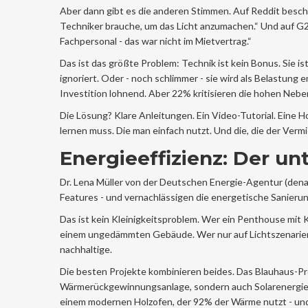
Aber dann gibt es die anderen Stimmen. Auf Reddit beschw
Techniker brauche, um das Licht anzumachen.“ Und auf G
Fachpersonal - das war nicht im Mietvertrag.“
Das ist das größte Problem: Technik ist kein Bonus. Sie is
ignoriert. Oder - noch schlimmer - sie wird als Belastun
Investition lohnend. Aber 22% kritisieren die hohen Neben
Die Lösung? Klare Anleitungen. Ein Video-Tutorial. Eine Ho
lernen muss. Die man einfach nutzt. Und die, die der Verm
Energieeffizienz: Der un
Dr. Lena Müller von der Deutschen Energie-Agentur (dena
Features - und vernachlässigen die energetische Sanierun
Das ist kein Kleinigkeitsproblem. Wer ein Penthouse mit
einem ungedämmten Gebäude. Wer nur auf Lichtszenarien
nachhaltige.
Die besten Projekte kombinieren beides. Das Blauhaus-Pro
Wärmerückgewinnungsanlage, sondern auch Solarenergie f
einem modernen Holzofen, der 92% der Wärme nutzt - und 