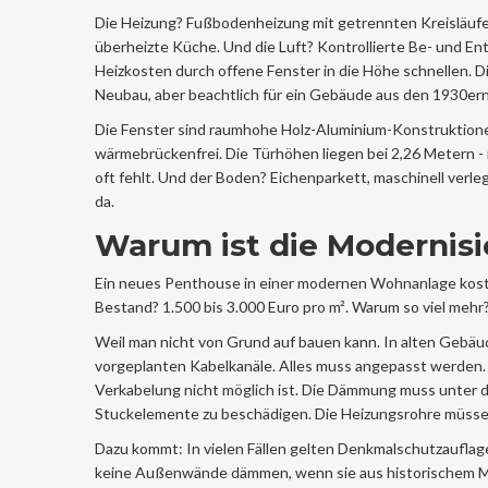
Die Heizung? Fußbodenheizung mit getrennten Kreisläufen
überheizte Küche. Und die Luft? Kontrollierte Be- und E
Heizkosten durch offene Fenster in die Höhe schnellen. D
Neubau, aber beachtlich für ein Gebäude aus den 1930ern
Die Fenster sind raumhohe Holz-Aluminium-Konstruktionen.
wärmebrückenfrei. Die Türhöhen liegen bei 2,26 Metern - 
oft fehlt. Und der Boden? Eichenparkett, maschinell verle
da.
Warum ist die Modernisi
Ein neues Penthouse in einer modernen Wohnanlage koste
Bestand? 1.500 bis 3.000 Euro pro m². Warum so viel mehr
Weil man nicht von Grund auf bauen kann. In alten Gebä
vorgeplanten Kabelkanäle. Alles muss angepasst werden. D
Verkabelung nicht möglich ist. Die Dämmung muss unter 
Stuckelemente zu beschädigen. Die Heizungsrohre müssen
Dazu kommt: In vielen Fällen gelten Denkmalschutzauflage
keine Außenwände dämmen, wenn sie aus historischem Ma