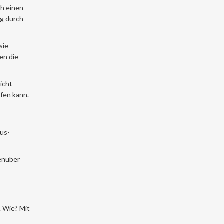
ch einen
ng durch
sie
en die
nicht
lfen kann.
xus-
genüber
. Wie? Mit