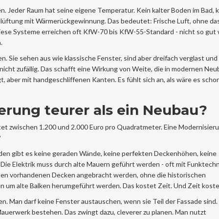
. Jeder Raum hat seine eigene Temperatur. Kein kalter Boden im Bad, 
ntlüftung mit Wärmerückgewinnung. Das bedeutet: Frische Luft, ohne das
iese Systeme erreichen oft KfW-70 bis KfW-55-Standard - nicht so gut 
.
 Sie sehen aus wie klassische Fenster, sind aber dreifach verglast und
nicht zufällig. Das schafft eine Wirkung von Weite, die in modernen Ne
gt, aber mit handgeschliffenen Kanten. Es fühlt sich an, als wäre es sch
erung teurer als ein Neubau?
t zwischen 1.200 und 2.000 Euro pro Quadratmeter. Eine Modernisieru
?
uden gibt es keine geraden Wände, keine perfekten Deckenhöhen, keine
ie Elektrik muss durch alte Mauern geführt werden - oft mit Funktechni
den vorhandenen Decken angebracht werden, ohne die historischen
 um alte Balken herumgeführt werden. Das kostet Zeit. Und Zeit koste
n. Man darf keine Fenster austauschen, wenn sie Teil der Fassade sind.
uerwerk bestehen. Das zwingt dazu, cleverer zu planen. Man nutzt