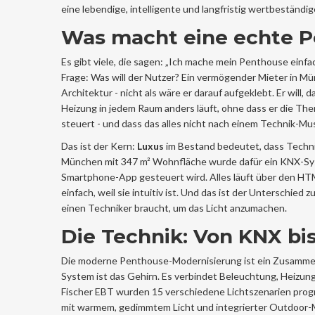
eine lebendige, intelligente und langfristig wertbeständig
Was macht eine echte P
Es gibt viele, die sagen: „Ich mache mein Penthouse einfa
Frage: Was will der Nutzer? Ein vermögender Mieter in Münch
Architektur - nicht als wäre er darauf aufgeklebt. Er wil
Heizung in jedem Raum anders läuft, ohne dass er die T
steuert - und dass das alles nicht nach einem Technik-M
Das ist der Kern:
Luxus
im Bestand bedeutet, dass Technik 
München mit 347 m² Wohnfläche wurde dafür ein KNX-Syste
Smartphone-App gesteuert wird. Alles läuft über den HTML
einfach, weil sie intuitiv ist. Und das ist der Unterschied
einen Techniker braucht, um das Licht anzumachen.
Die Technik: Von KNX b
Die moderne Penthouse-Modernisierung ist ein Zusammens
System ist das Gehirn. Es verbindet Beleuchtung, Heizung
Fischer EBT wurden 15 verschiedene Lichtszenarien progr
mit warmem, gedimmtem Licht und integrierter Outdoor-