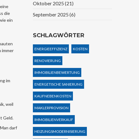
Oktober 2025
(21)
keine
s die
September 2025
(6)
wie ein
SCHLAGWÖRTER
ubauten
ENERGIEEFFIZIENZ
KOSTEN
on immer
RENOVIERUNG
IMMOBILIENBEWERTUNG
ng im
ENERGETISCHE SANIERUNG
KAUFNEBENKOSTEN
k, weil
MAKLERPROVISION
t Geld.
IMMOBILIENVERKAUF
 Man darf
HEIZUNGSMODERNISIERUNG