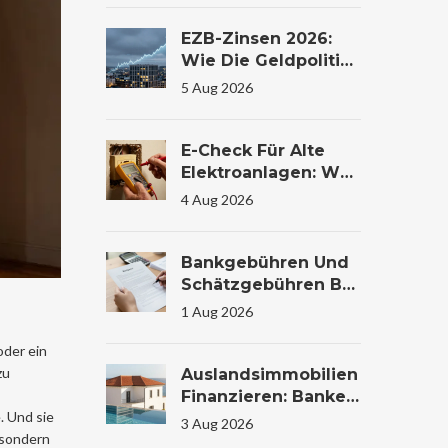
Steuer
EZB-Zinsen 2026:
Wie Die Geldpolitik
Ihr
5 Aug 2026
Immobilienkaufverh
Alten Beeinflusst
E-Check Für Alte
Elektroanlagen: Was
Die Prüfung Im
4 Aug 2026
Wohnhaus Wirklich
Kostet Und Warum
Sie Lebensrettend
Bankgebühren Und
Sein Kann
Schätzgebühren Bei
Immobilienfinanzier
1 Aug 2026
Ung: Kosten
Verstehen Und
oder ein
Sparen
zu
Auslandsimmobilien
Finanzieren: Banken,
. Und sie
Zinsen Und
3 Aug 2026
 sondern
Konditionen Im