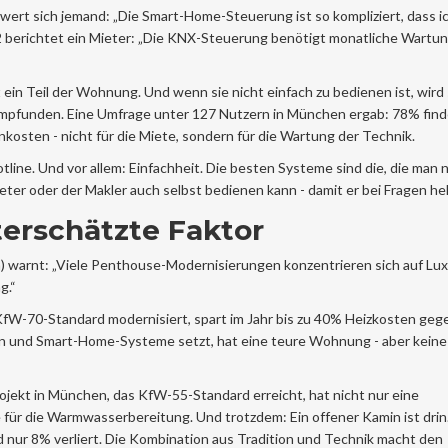
ert sich jemand: „Die Smart-Home-Steuerung ist so kompliziert, dass i
2 berichtet ein Mieter: „Die KNX-Steuerung benötigt monatliche Wartu
t ein Teil der Wohnung. Und wenn sie nicht einfach zu bedienen ist, wird 
g empfunden. Eine Umfrage unter 127 Nutzern in München ergab: 78% find
kosten - nicht für die Miete, sondern für die Wartung der Technik.
tline. Und vor allem: Einfachheit. Die besten Systeme sind die, die man 
ieter oder der Makler auch selbst bedienen kann - damit er bei Fragen he
terschätzte Faktor
) warnt: „Viele Penthouse-Modernisierungen konzentrieren sich auf Lu
g.“
 KfW-70-Standard modernisiert, spart im Jahr bis zu 40% Heizkosten ge
 und Smart-Home-Systeme setzt, hat eine teure Wohnung - aber keine
jekt in München, das KfW-55-Standard erreicht, hat nicht nur eine
ür die Warmwasserbereitung. Und trotzdem: Ein offener Kamin ist drin
nur 8% verliert. Die Kombination aus Tradition und Technik macht den