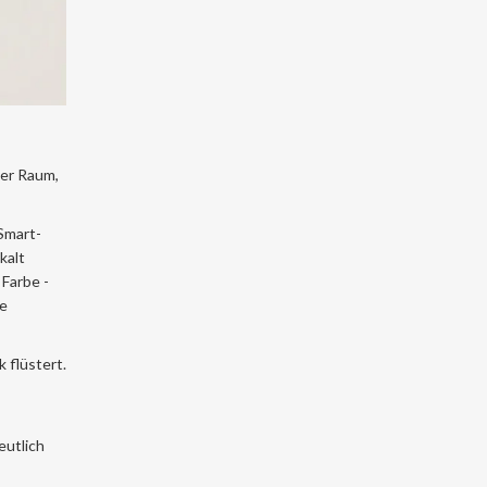
ger Raum,
Smart-
kalt
Farbe -
te
 flüstert.
eutlich