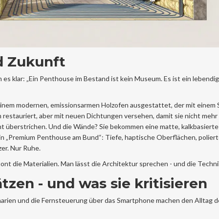
d Zukunft
s klar: „Ein Penthouse im Bestand ist kein Museum. Es ist ein lebendi
t einem modernen, emissionsarmen Holzofen ausgestattet, der mit einem 
restauriert, aber mit neuen Dichtungen versehen, damit sie nicht mehr 
t überstrichen. Und die Wände? Sie bekommen eine matte, kalkbasierte 
e in „Premium Penthouse am Bund“: Tiefe, haptische Oberflächen, polier
zer. Nur Ruhe.
ont die Materialien. Man lässt die Architektur sprechen - und die Technik
tzen - und was sie kritisieren
enarien und die Fernsteuerung über das Smartphone machen den Alltag d