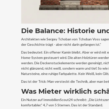
Die Balance: Historie un
Architekten wie Sergey Tchoban von Tchoban Voss sagen e
der Geschichte trägt - aber nicht darin gefangen ist.“
Das bedeutet: Ein offener Kamin bleibt. Aber er wird mi
Home-System gesteuert wird. Die alten Holztüren werden 
werden. Die Deckenstuckelemente werden gereinigt, nich
nicht glänzend, nicht weiß, sondern warm und tief. So wi
Natursteine, eine ruhige Farbpalette. Kein Weiß, kein Glit
Das ist der Trick: Man versteckt die Technik, aber man bet
Was Mieter wirklich schä
Ein Nutzer auf ImmobilienScout24 schreibt: „Die Lichtsz
komfortabler.“ 4,7 von 5 Sternen. Das ist der Standard.