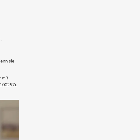
.
Wenn sie
r mit
 100257).