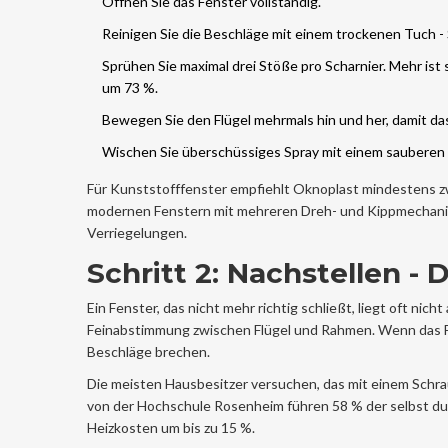
Öffnen Sie das Fenster vollständig.
Reinigen Sie die Beschläge mit einem trockenen Tuch -
Sprühen Sie maximal drei Stöße pro Scharnier. Mehr is
um 73 %.
Bewegen Sie den Flügel mehrmals hin und her, damit das
Wischen Sie überschüssiges Spray mit einem sauberen
Für Kunststofffenster empfiehlt Oknoplast mindestens zw
modernen Fenstern mit mehreren Dreh- und Kippmechanisme
Verriegelungen.
Schritt 2: Nachstellen -
Ein Fenster, das nicht mehr richtig schließt, liegt oft nic
Feinabstimmung zwischen Flügel und Rahmen. Wenn das Fens
Beschläge brechen.
Die meisten Hausbesitzer versuchen, das mit einem Schra
von der Hochschule Rosenheim führen 58 % der selbst du
Heizkosten um bis zu 15 %.