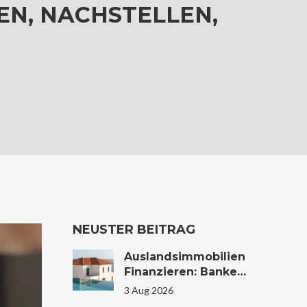
N, NACHSTELLEN,
NEUSTER BEITRAG
Auslandsimmobilien
Finanzieren: Banken,
Zinsen Und
3 Aug 2026
Konditionen Im