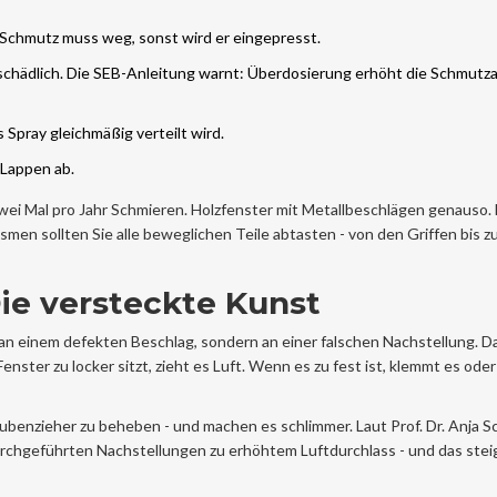
 Schmutz muss weg, sonst wird er eingepresst.
t schädlich. Die SEB-Anleitung warnt: Überdosierung erhöht die Schmut
 Spray gleichmäßig verteilt wird.
 Lappen ab.
ei Mal pro Jahr Schmieren. Holzfenster mit Metallbeschlägen genauso. 
n sollten Sie alle beweglichen Teile abtasten - von den Griffen bis z
 Die versteckte Kunst
ht an einem defekten Beschlag, sondern an einer falschen Nachstellung. Da
ter zu locker sitzt, zieht es Luft. Wenn es zu fest ist, klemmt es oder
ubenzieher zu beheben - und machen es schlimmer. Laut Prof. Dr. Anja S
rchgeführten Nachstellungen zu erhöhtem Luftdurchlass - und das steig