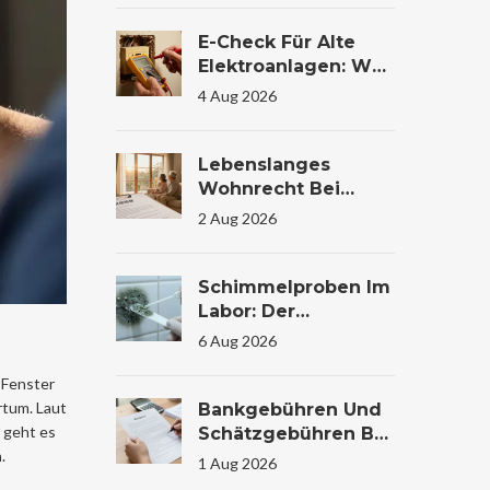
Vergleich
E-Check Für Alte
Elektroanlagen: Was
Die Prüfung Im
4 Aug 2026
Wohnhaus Wirklich
Kostet Und Warum
Sie Lebensrettend
Lebenslanges
Sein Kann
Wohnrecht Bei
Immobilienübertrag
2 Aug 2026
Ung: Bewertung Und
Steuer
Schimmelproben Im
Labor: Der
Komplette Guide Zu
6 Aug 2026
Ablauf, Kosten Und
Auswertung
 Fenster
rtum. Laut
Bankgebühren Und
 geht es
Schätzgebühren Bei
n
.
Immobilienfinanzier
1 Aug 2026
Ung: Kosten