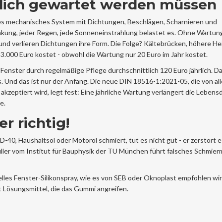
rlich gewartet werden müssen
äzises mechanisches System mit Dichtungen, Beschlägen, Scharnieren und
ung, jeder Regen, jede Sonneneinstrahlung belastet es. Ohne Wartung
d verlieren Dichtungen ihre Form. Die Folge? Kältebrücken, höhere He
 3.000 Euro kostet - obwohl die Wartung nur 20 Euro im Jahr kostet.
enster durch regelmäßige Pflege durchschnittlich 120 Euro jährlich. Da
Und das ist nur der Anfang. Die neue DIN 18516-1:2021-05, die von al
kzeptiert wird, legt fest: Eine jährliche Wartung verlängert die Lebens
e.
er richtig!
-40, Haushaltsöl oder Motoröl schmiert, tut es nicht gut - er zerstört e
üller vom Institut für Bauphysik der TU München führt falsches Schmierm
elles Fenster-Silikonspray, wie es von SEB oder Oknoplast empfohlen wir
t Lösungsmittel, die das Gummi angreifen.