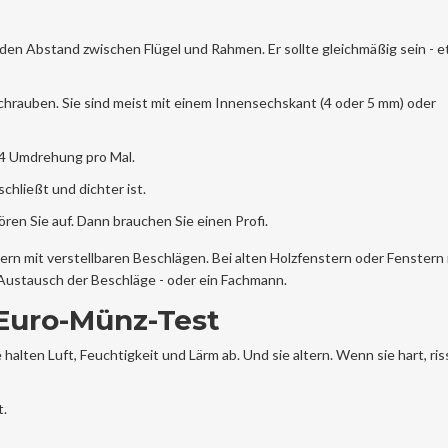
den Abstand zwischen Flügel und Rahmen. Er sollte gleichmäßig sein - e
schrauben. Sie sind meist mit einem Innensechskant (4 oder 5 mm) oder
1/4 Umdrehung pro Mal.
chließt und dichter ist.
ören Sie auf. Dann brauchen Sie einen Profi.
ern mit verstellbaren Beschlägen. Bei alten Holzfenstern oder Fenstern 
in Austausch der Beschläge - oder ein Fachmann.
2-Euro-Münz-Test
halten Luft, Feuchtigkeit und Lärm ab. Und sie altern. Wenn sie hart, ris
t.