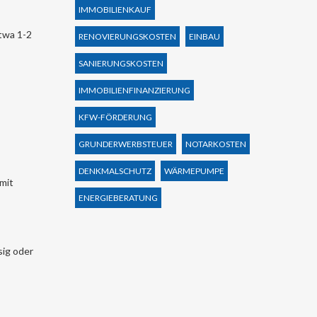
IMMOBILIENKAUF
twa 1-2
RENOVIERUNGSKOSTEN
EINBAU
SANIERUNGSKOSTEN
IMMOBILIENFINANZIERUNG
KFW-FÖRDERUNG
GRUNDERWERBSTEUER
NOTARKOSTEN
DENKMALSCHUTZ
WÄRMEPUMPE
mit
ENERGIEBERATUNG
sig oder