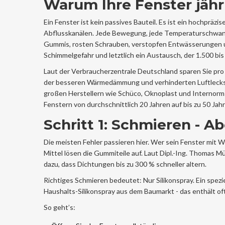
Warum Ihre Fenster jäh
Ein Fenster ist kein passives Bauteil. Es ist ein hochpr
Abflusskanälen. Jede Bewegung, jede Temperaturschwank
Gummis, rosten Schrauben, verstopfen Entwässerungen un
Schimmelgefahr und letztlich ein Austausch, der 1.500 bis
Laut der Verbraucherzentrale Deutschland sparen Sie pro F
der besseren Wärmedämmung und verhinderten Luftlecks. 
großen Herstellern wie Schüco, Oknoplast und Internorm a
Fenstern von durchschnittlich 20 Jahren auf bis zu 50 Jahr
Schritt 1: Schmieren - Ab
Die meisten Fehler passieren hier. Wer sein Fenster mit WD
Mittel lösen die Gummiteile auf. Laut Dipl.-Ing. Thomas M
dazu, dass Dichtungen bis zu 300 % schneller altern.
Richtiges Schmieren bedeutet: Nur Silikonspray. Ein spezi
Haushalts-Silikonspray aus dem Baumarkt - das enthält of
So geht’s: