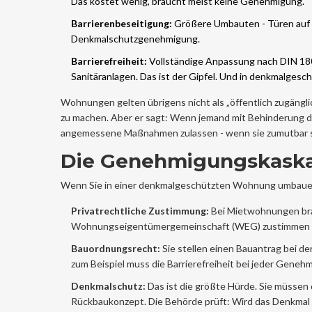
Das kostet wenig, braucht meist keine Genehmigung.
Barrierenbeseitigung:
Größere Umbauten - Türen auf 
Denkmalschutzgenehmigung.
Barrierefreiheit:
Vollständige Anpassung nach DIN 180
Sanitäranlagen. Das ist der Gipfel. Und in denkmalgesc
Wohnungen gelten übrigens nicht als „öffentlich zugängli
zu machen. Aber er sagt: Wenn jemand mit Behinderung
angemessene Maßnahmen zulassen - wenn sie zumutbar s
Die Genehmigungskaska
Wenn Sie in einer denkmalgeschützten Wohnung umbauen 
Privatrechtliche Zustimmung:
Bei Mietwohnungen bra
Wohnungseigentümergemeinschaft (WEG) zustimmen - u
Bauordnungsrecht:
Sie stellen einen Bauantrag bei d
zum Beispiel muss die Barrierefreiheit bei jeder Gene
Denkmalschutz:
Das ist die größte Hürde. Sie müssen d
Rückbaukonzept. Die Behörde prüft: Wird das Denkmal g