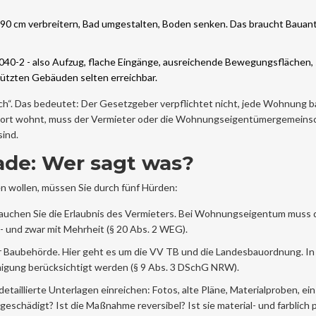
90 cm verbreitern, Bad umgestalten, Boden senken. Das braucht Bauan
40-2 - also Aufzug, flache Eingänge, ausreichende Bewegungsflächen, 
hützten Gebäuden selten erreichbar.
ch“. Das bedeutet: Der Gesetzgeber verpflichtet nicht, jede Wohnung ba
 dort wohnt, muss der Vermieter oder die Wohnungseigentümergemeins
ind.
de: Wer sagt was?
wollen, müssen Sie durch fünf Hürden:
uchen Sie die Erlaubnis des Vermieters. Bei Wohnungseigentum muss 
nd zwar mit Mehrheit (§ 20 Abs. 2 WEG).
er Baubehörde. Hier geht es um die VV TB und die Landesbauordnung. 
hmigung berücksichtigt werden (§ 9 Abs. 3 DSchG NRW).
etaillierte Unterlagen einreichen: Fotos, alte Pläne, Materialproben, ein
eschädigt? Ist die Maßnahme reversibel? Ist sie material- und farblich