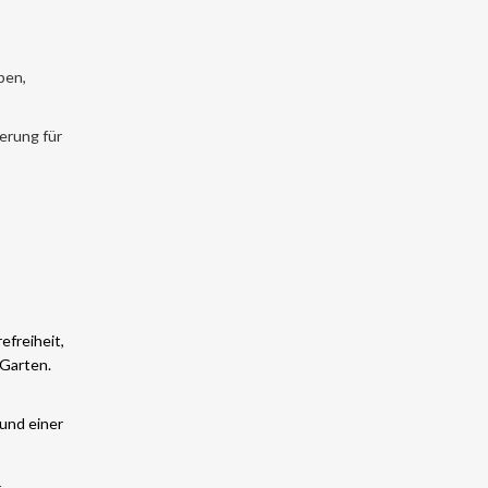
ben,
erung für
efreiheit,
 Garten.
 und einer
t