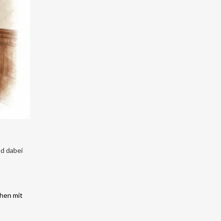
d dabei
chen mit