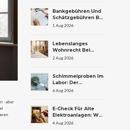
Bankgebühren Und
Schätzgebühren Bei
Immobilienfinanzier
1 Aug 2026
Ung: Kosten
Verstehen Und
Sparen
Lebenslanges
Wohnrecht Bei
Immobilienübertrag
2 Aug 2026
Ung: Bewertung Und
Steuer
Schimmelproben Im
Labor: Der
Komplette Guide Zu
6 Aug 2026
Ablauf, Kosten Und
Auswertung
n - aber
ei
E-Check Für Alte
weren
Elektroanlagen: Was
Die Prüfung Im
4 Aug 2026
Wohnhaus Wirklich