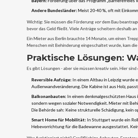
Bayern:
Förderung über das Programm „Barrierefreies 
Andere Bundesländer:
Meist 20-40 %, oft mit Einkom
Wichtig: Sie müssen die Förderung
vor
dem Bau beantrage
bevor das Geld fließt. Viele Anträge scheitern deshalb an
Ein Mieter aus Berlin brauchte 14 Monate, um einen Trep
Menschen mit Behinderung eingeschaltet wurde, kam die 
Praktische Lösungen: Wa
Es gibt Lösungen - aber sie müssen kreativ sein. Hier sind 
Reversible Aufzüge:
In einem Altbau in Leipzig wurde 
Außenwandveränderung. Die Kabine ist aus Holz, passt 
Balkonanbauten:
In einem denkmalgeschützten Haus in
sondern wegen sozialer Notwendigkeit. Mieter mit Behi
Die Behörde sah: Keine strukturelle Schädigung, kein op
Smart Home für Mobilität:
In Stuttgart wurde ein Rol
Hebevorrichtung für die Badewanne ausgestattet. Kein 
Was funktioniert nicht? Großflächige Anbauten. Fenster 