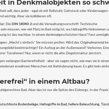
eit in Denkmalobjekten so sch
eit will, dass jeder - egal ob mit Rollstuhl, Gehstock oder Kinderwagen 
wichtig. Aber sie kollidieren oft.
lar: Die
DIN 18040-2
und die Verwaltungsvorschrift Technische
ein müssen, wie viel Platz im Bad nötig ist, wo Haltegriffe hinkommen 
hnung ist das machbar. In einem denkmalgeschützten Haus? Fast unmögli
en: „Macht’s einfach.“ Sie müssen prüfen: Wird das Originalmaterial b
inungsbild beeinträchtigt? Ein Aufzug an der Außenwand? Verboten. Ei
terer Türrahmen? Nur, wenn er nicht die alte Ziegelstruktur zerstört.
n verlangen Barrierefreiheit - aber sie sagen nicht, wie man sie in eine
wiederum erwähnen Menschen mit Behinderung kaum. Es gibt kein einhe
erefrei“ in einem Altbau?
uhlgerechtes Bad. Aber das ist nur die Spitze des Eisbergs. In der Praxis
utschfeste Bodenbeläge, Haltegriffe im Bad, hellere Beleuchtung, Türs