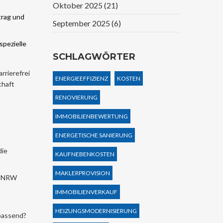
Oktober 2025
(21)
trag und
September 2025
(6)
spezielle
SCHLAGWÖRTER
rrierefrei
ENERGIEEFFIZIENZ
KOSTEN
chaft
RENOVIERUNG
IMMOBILIENBEWERTUNG
ENERGETISCHE SANIERUNG
die
KAUFNEBENKOSTEN
MAKLERPROVISION
In NRW
IMMOBILIENVERKAUF
HEIZUNGSMODERNISIERUNG
 passend?