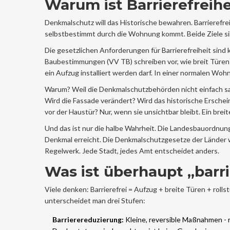
Warum ist Barrierefreih
Denkmalschutz will das Historische bewahren. Barrierefreih
selbstbestimmt durch die Wohnung kommt. Beide Ziele sind 
Die gesetzlichen Anforderungen für Barrierefreiheit sind k
Baubestimmungen (VV TB) schreiben vor, wie breit Türen s
ein Aufzug installiert werden darf. In einer normalen Wo
Warum? Weil die Denkmalschutzbehörden nicht einfach sag
Wird die Fassade verändert? Wird das historische Ersche
vor der Haustür? Nur, wenn sie unsichtbar bleibt. Ein brei
Und das ist nur die halbe Wahrheit. Die Landesbauordnunge
Denkmal erreicht. Die Denkmalschutzgesetze der Länder 
Regelwerk. Jede Stadt, jedes Amt entscheidet anders.
Was ist überhaupt „barri
Viele denken: Barrierefrei = Aufzug + breite Türen + rollst
unterscheidet man drei Stufen:
Barrierereduzierung:
Kleine, reversible Maßnahmen - r