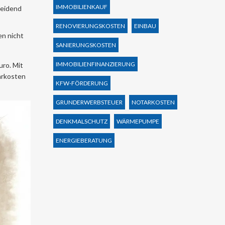
IMMOBILIENKAUF
heidend
RENOVIERUNGSKOSTEN
EINBAU
en nicht
SANIERUNGSKOSTEN
IMMOBILIENFINANZIERUNG
uro. Mit
ehrkosten
KFW-FÖRDERUNG
GRUNDERWERBSTEUER
NOTARKOSTEN
DENKMALSCHUTZ
WÄRMEPUMPE
ENERGIEBERATUNG