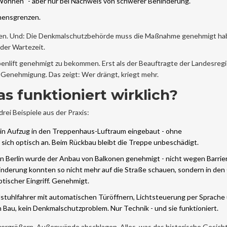
Wohnen“ - aber nur bei Nachweis von schwerer Behinderung.
mensgrenzen.
n. Und: Die Denkmalschutzbehörde muss die Maßnahme genehmigt ha
 der Wartezeit.
penlift genehmigt zu bekommen. Erst als der Beauftragte der Landesregi
Genehmigung. Das zeigt: Wer drängt, kriegt mehr.
s funktioniert wirklich?
drei Beispiele aus der Praxis:
ein Aufzug in den Treppenhaus-Luftraum eingebaut - ohne
sich optisch an. Beim Rückbau bleibt die Treppe unbeschädigt.
 Berlin wurde der Anbau von Balkonen genehmigt - nicht wegen Barrier
nderung konnten so nicht mehr auf die Straße schauen, sondern in den
tischer Eingriff. Genehmigt.
lstuhlfahrer mit automatischen Türöffnern, Lichtsteuerung per Sprache
Bau, kein Denkmalschutzproblem. Nur Technik - und sie funktioniert.
vergrößern. Außenwände abschlagen. Alles, was das historische Gesich