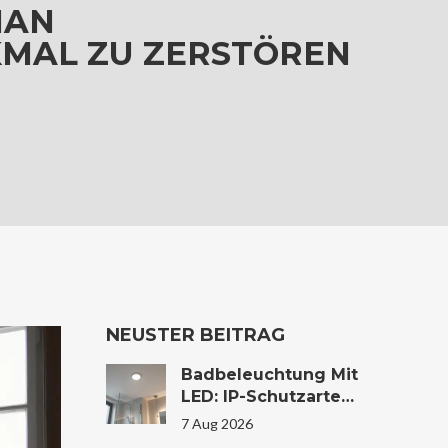
MAN
KMAL ZU ZERSTÖREN
NEUSTER BEITRAG
Badbeleuchtung Mit
LED: IP-Schutzarten
Und Zonen Richtig
7 Aug 2026
Wählen