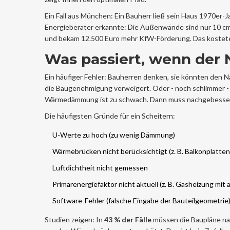
Ein Fall aus München: Ein Bauherr ließ sein Haus 1970er-J
Energieberater erkannte: Die Außenwände sind nur 10 cm 
und bekam 12.500 Euro mehr KfW-Förderung. Das kostete ih
Was passiert, wenn der 
Ein häufiger Fehler: Bauherren denken, sie könnten den N
die Baugenehmigung verweigert. Oder - noch schlimmer - d
Wärmedämmung ist zu schwach. Dann muss nachgebessert w
Die häufigsten Gründe für ein Scheitern:
U-Werte zu hoch (zu wenig Dämmung)
Wärmebrücken nicht berücksichtigt (z. B. Balkonplatten
Luftdichtheit nicht gemessen
Primärenergiefaktor nicht aktuell (z. B. Gasheizung mit 
Software-Fehler (falsche Eingabe der Bauteilgeometrie
Studien zeigen: In
43 % der Fälle
müssen die Baupläne nac