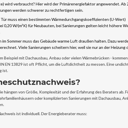
) wird verbraucht? Hier wird der
Primärenergiefaktor
angewendet. Ab 
izungen werden schwerer zu rechtfertigen sein.
e Tür muss einen bestimmten Wärmedurchgangskoeffizienten (U-Wert)
i 0,20 W/(m²K) für Neubauten, bei Sanierungen gelten leicht höhere We
.
uch im Sommer muss das Gebäude warme Luft draußen halten. Dazu werd
chnet. Viele Sanierungen scheitern hier, weil sie nur an der Heizung 
 zum Beispiel mit Dachausbau, Anbau oder vielen Wärmebrücken - kommen
IN EN 13829
ist oft Pflicht, um die Luftdichtheit zu messen. Eine undich
 ist.
rmeschutznachweis?
ie hängen von Größe, Komplexität und der Erfahrung des Beraters ab. Fü
Mehrfamilienhäusern oder komplizierten Sanierungen mit Dachausbau, A
n.
Nachweis ist individuell. Der Energieberater muss: