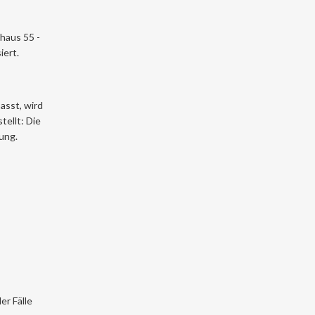
haus 55 -
iert.
asst, wird
tellt: Die
ung.
er Fälle