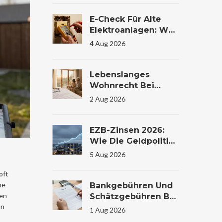
Vergleich
E-Check Für Alte
Elektroanlagen: Was
Die Prüfung Im
4 Aug 2026
Wohnhaus Wirklich
Kostet Und Warum
Sie Lebensrettend
Lebenslanges
Sein Kann
Wohnrecht Bei
Immobilienübertrag
2 Aug 2026
Ung: Bewertung Und
Steuer
EZB-Zinsen 2026:
Wie Die Geldpolitik
Ihr
5 Aug 2026
Immobilienkaufverh
Alten Beeinflusst
oft
ne
Bankgebühren Und
ren
Schätzgebühren Bei
on
Immobilienfinanzier
1 Aug 2026
Ung: Kosten