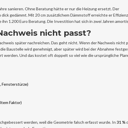
ahre sanieren. Ohne Beratung hätte er nur die Heizung ersetzt. Der
dick gedämmt. Mit 20 cm zusätzlichem Dämmstoff erreichte er Effizienz
n 1.200 Euro Beratung. Die Investition hat sich in zwei Jahren amortis
Nachweis nicht passt?
achweis später nachreichen. Das geht nicht. Wenn der Nachweis nicht p
ie Baustelle wird genehmigt, aber später wird bei der Abnahme festges
erden. Und das kostet oft doppelt so viel wie die ursprüngliche Plan
, Fensterstürze)
altem Faktor)
)
hgebessert werden, weil die Geometrie falsch erfasst wurde. In
31 %
d