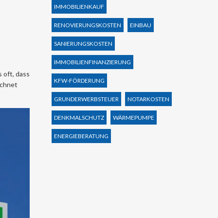
IMMOBILIENKAUF
RENOVIERUNGSKOSTEN
EINBAU
SANIERUNGSKOSTEN
IMMOBILIENFINANZIERUNG
s oft, dass
KFW-FÖRDERUNG
echnet
GRUNDERWERBSTEUER
NOTARKOSTEN
DENKMALSCHUTZ
WÄRMEPUMPE
ENERGIEBERATUNG