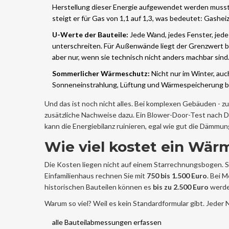
Herstellung dieser Energie aufgewendet werden musste
steigt er für Gas von 1,1 auf 1,3, was bedeutet: Gashe
U-Werte der Bauteile:
Jede Wand, jedes Fenster, jed
unterschreiten. Für Außenwände liegt der Grenzwert be
aber nur, wenn sie technisch nicht anders machbar sind
Sommerlicher Wärmeschutz:
Nicht nur im Winter, a
Sonneneinstrahlung, Lüftung und Wärmespeicherung bere
Und das ist noch nicht alles. Bei komplexen Gebäuden -
zusätzliche Nachweise dazu. Ein
Blower-Door-Test
nach
D
kann die Energiebilanz ruinieren, egal wie gut die Dämmung
Wie viel kostet ein Wä
Die Kosten liegen nicht auf einem Starrechnungsbogen. S
Einfamilienhaus rechnen Sie mit
750 bis 1.500 Euro
. Bei 
historischen Bauteilen können es
bis zu 2.500 Euro
werde
Warum so viel? Weil es kein Standardformular gibt. Jeder 
alle Bauteilabmessungen erfassen