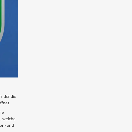
, der die
ffnet.
che
u, welche
or - und