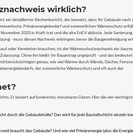
znachweis wirklich?
st ein detaillierter Rechenbericht, der beweist, dass Ihr Gebäude nach 
rmeverluste, Primärenergiebedarf und sommerlichen Wärmeschutz erfüllt
. November 2020 in Kraft trat
und die alte EnEV ablöste. Jede Sanierung,
eizung - muss diesen Nachweis erbringen, bevor die Baugenehmigung erte
kauf oder Vermieten brauchen, ist der Wärmeschutznachweis ein
baurec
r Zulassung. Ohne ihn bleibt Ihr Bauantrag ungeprüft - und das bedeutet
nd berücksichtigen genau, wie viel Wärme durch Wände, Dächer, Fenste
eizenergiebedarfs, der sommerliche Wärmeschutz und oft auch der
net?
ts. Er basiert auf konkreten, messbaren Daten. Hier die vier wichtigs
ht durch die Gebäudehülle? Das wird für jede Bauteilschicht einzeln be
Strom) braucht das Gebäude? Und wie viel Primärenergie (also die Energie,