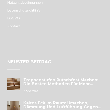
Nutzungsbedingungen
Datenschutzrichtlinie
DSGVO
Kontakt
NEUSTER BEITRAG
Treppenstufen Rutschfest Machen:
Die Besten Methoden Für Mehr
Sicherheit
3 Mai 2026
Kaltes Eck Im Raum: Ursachen,
Dämmung Und Luftführung Gegen