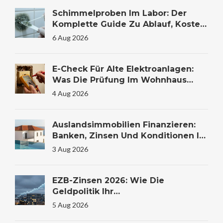
Schimmelproben Im Labor: Der
Komplette Guide Zu Ablauf, Kosten
Und Auswertung
6 Aug 2026
E-Check Für Alte Elektroanlagen:
Was Die Prüfung Im Wohnhaus
Wirklich Kostet Und Warum Sie
4 Aug 2026
Lebensrettend Sein Kann
Auslandsimmobilien Finanzieren:
Banken, Zinsen Und Konditionen Im
Vergleich
3 Aug 2026
EZB-Zinsen 2026: Wie Die
Geldpolitik Ihr
Immobilienkaufverhalten
5 Aug 2026
Beeinflusst