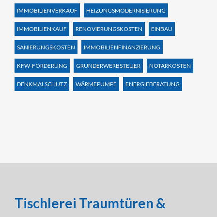
IMMOBILIENVERKAUF
HEIZUNGSMODERNISIERUNG
IMMOBILIENKAUF
RENOVIERUNGSKOSTEN
EINBAU
SANIERUNGSKOSTEN
IMMOBILIENFINANZIERUNG
KFW-FÖRDERUNG
GRUNDERWERBSTEUER
NOTARKOSTEN
DENKMALSCHUTZ
WÄRMEPUMPE
ENERGIEBERATUNG
Tischlerei Traumtüren &