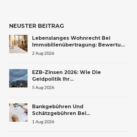
NEUSTER BEITRAG
Lebenslanges Wohnrecht Bei
Immobilienübertragung: Bewertung
Und Steuer
2 Aug 2026
EZB-Zinsen 2026: Wie Die
Geldpolitik Ihr
Immobilienkaufverhalten
5 Aug 2026
Beeinflusst
Bankgebühren Und
Schätzgebühren Bei
Immobilienfinanzierung: Kosten
1 Aug 2026
Verstehen Und Sparen