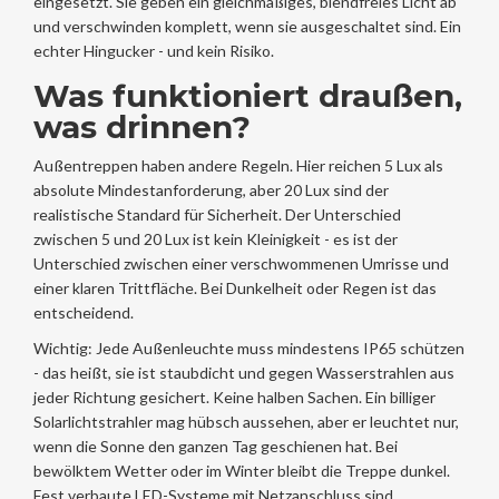
eingesetzt. Sie geben ein gleichmäßiges, blendfreies Licht ab
und verschwinden komplett, wenn sie ausgeschaltet sind. Ein
echter Hingucker - und kein Risiko.
Was funktioniert draußen,
was drinnen?
Außentreppen haben andere Regeln. Hier reichen 5 Lux als
absolute Mindestanforderung, aber 20 Lux sind der
realistische Standard für Sicherheit. Der Unterschied
zwischen 5 und 20 Lux ist kein Kleinigkeit - es ist der
Unterschied zwischen einer verschwommenen Umrisse und
einer klaren Trittfläche. Bei Dunkelheit oder Regen ist das
entscheidend.
Wichtig: Jede Außenleuchte muss mindestens IP65 schützen
- das heißt, sie ist staubdicht und gegen Wasserstrahlen aus
jeder Richtung gesichert. Keine halben Sachen. Ein billiger
Solarlichtstrahler mag hübsch aussehen, aber er leuchtet nur,
wenn die Sonne den ganzen Tag geschienen hat. Bei
bewölktem Wetter oder im Winter bleibt die Treppe dunkel.
Fest verbaute LED-Systeme mit Netzanschluss sind