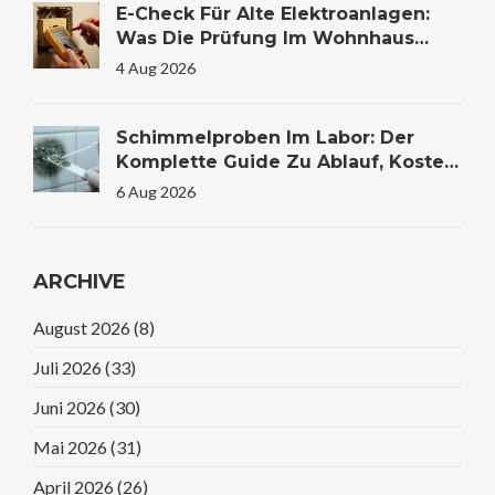
E-Check Für Alte Elektroanlagen:
Was Die Prüfung Im Wohnhaus
Wirklich Kostet Und Warum Sie
4 Aug 2026
Lebensrettend Sein Kann
Schimmelproben Im Labor: Der
Komplette Guide Zu Ablauf, Kosten
Und Auswertung
6 Aug 2026
ARCHIVE
August 2026
(8)
Juli 2026
(33)
Juni 2026
(30)
Mai 2026
(31)
April 2026
(26)