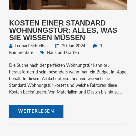
KOSTEN EINER STANDARD
WOHNUNGSTÜR: ALLES, WAS
SIE WISSEN MÜSSEN
Lennart Schreiber
20 Jan 2024
0
Kommentare
Haus und Garten
Die Suche nach der perfekten Wohnungstür kann oft
herausfordernd sein, besonders wenn man ein Budget im Auge
behält. In diesem Artikel untersuchen wir, wie viel eine
Standard Wohnungstür kostet und welche Faktoren diese
Kosten beeinflussen. Von Materialien und Design bis hin zu
Sicherheitsmerkmalen und Installation bieten wir nützliche
Einblicke und Empfehlungen, um Ihnen zu helfen, die richtige
WEITERLESEN
Entscheidung für Ihr Zuhause zu treffen. Erfahren Sie
außerdem, wie Sie durch sorgfältige Auswahl und Planung
eventuell Kosten sparen können.