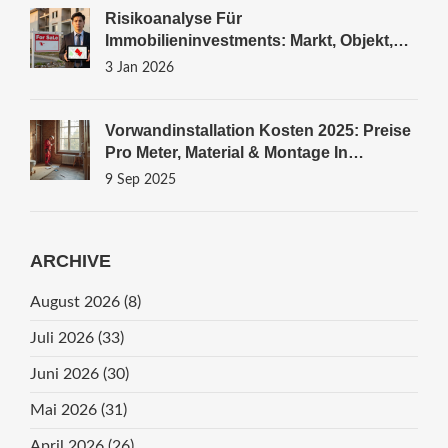
Risikoanalyse Für
Immobilieninvestments: Markt, Objekt,
Mieter - So Schützen Sie Ihr Kapital
3 Jan 2026
Vorwandinstallation Kosten 2025: Preise
Pro Meter, Material & Montage In
Deutschland
9 Sep 2025
ARCHIVE
August 2026
(8)
Juli 2026
(33)
Juni 2026
(30)
Mai 2026
(31)
April 2026
(26)