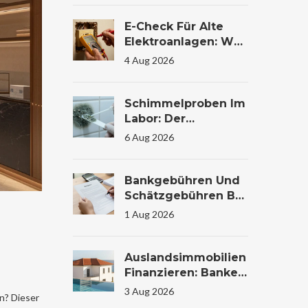
E-Check Für Alte
Elektroanlagen: Was
Die Prüfung Im
4 Aug 2026
Wohnhaus Wirklich
Kostet Und Warum
Sie Lebensrettend
Schimmelproben Im
Sein Kann
Labor: Der
Komplette Guide Zu
6 Aug 2026
Ablauf, Kosten Und
Auswertung
Bankgebühren Und
Schätzgebühren Bei
Immobilienfinanzier
1 Aug 2026
Ung: Kosten
Verstehen Und
Sparen
Auslandsimmobilien
Finanzieren: Banken,
Zinsen Und
3 Aug 2026
n? Dieser
Konditionen Im