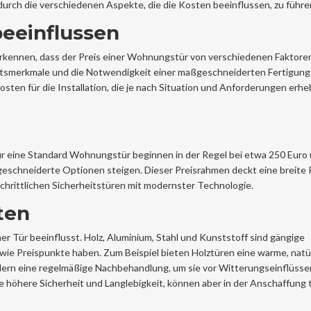
ie durch die verschiedenen Aspekte, die die Kosten beeinflussen, zu führe
beeinflussen
zu erkennen, dass der Preis einer Wohnungstür von verschiedenen Faktore
eitsmerkmale und die Notwendigkeit einer maßgeschneiderten Fertigung
osten für die Installation, die je nach Situation und Anforderungen erhe
ür eine Standard Wohnungstür beginnen in der Regel bei etwa 250 Euro
eschneiderte Optionen steigen. Dieser Preisrahmen deckt eine breite 
schrittlichen Sicherheitstüren mit modernster Technologie.
ten
ner Tür beeinflusst. Holz, Aluminium, Stahl und Kunststoff sind gängige
sowie Preispunkte haben. Zum Beispiel bieten Holztüren eine warme, natü
dern eine regelmäßige Nachbehandlung, um sie vor Witterungseinflüsse
e höhere Sicherheit und Langlebigkeit, können aber in der Anschaffung 