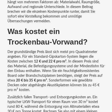
hängt von mehreren Faktoren ab: Materialwahl, Raumgröße,
Aufwand und regionale Unterschiede. In diesem Beitrag
brechen wir die einzelnen Kostenpunkte runter, damit Sie
sofort eine Vorstellung bekommen und unnötige
Überraschungen vermeiden.
Was kostet ein
Trockenbau‑Vorwand?
Der grundständige Preis lässt sich meist pro Quadratmeter
angeben. Für ein Standard‑Gipskarton‑System liegen die
Kosten zwischen
12 € und 22 € pro m²
. In diesem Preis sind
das Material, die Befestigungssysteme und der Mindestlohn für
den Einbau enthalten. Wenn Sie ein feuchtigkeitsresistentes
Board oder Brandschutzplatten benötigen, steigt der Preis auf
etwa
20 € bis 35 € pro m²
. Sonderformen wie gewölbte
Decken oder abgehängte Akustikplatten können bis zu 45 €
pro m² kosten.
Zusätzlich fallen Transport‑ und Entsorgungskosten an. Ein
typischer LKW‑Transport für einen Raum von 30 m² kostet
rund 80 €, während die Entsorgung von Altmaterialien etwa
30 € pro Tonne kostet. Rechnen Sie also mit einem kleinen