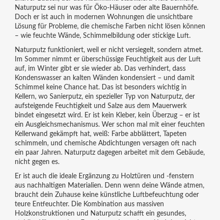
Naturputz sei nur was für Öko-Häuser oder alte Bauernhöfe.
Doch er ist auch in modernen Wohnungen die unsichtbare
Lösung für Probleme, die chemische Farben nicht lösen können
– wie feuchte Wände, Schimmelbildung oder stickige Luft.
Naturputz funktioniert, weil er nicht versiegelt, sondern atmet.
Im Sommer nimmt er überschüssige Feuchtigkeit aus der Luft
auf, im Winter gibt er sie wieder ab. Das verhindert, dass
Kondenswasser an kalten Wänden kondensiert – und damit
Schimmel keine Chance hat. Das ist besonders wichtig in
Kellern, wo
Sanierputz
,
ein spezieller Typ von Naturputz, der
aufsteigende Feuchtigkeit und Salze aus dem Mauerwerk
bindet
eingesetzt wird. Er ist kein Kleber, kein Überzug – er ist
ein Ausgleichsmechanismus. Wer schon mal mit einer feuchten
Kellerwand gekämpft hat, weiß: Farbe abblättert, Tapeten
schimmeln, und chemische Abdichtungen versagen oft nach
ein paar Jahren. Naturputz dagegen arbeitet mit dem Gebäude,
nicht gegen es.
Er ist auch die ideale Ergänzung zu Holztüren und -fenstern
aus nachhaltigen Materialien. Denn wenn deine Wände atmen,
braucht dein Zuhause keine künstliche Luftbefeuchtung oder
teure Entfeuchter. Die Kombination aus massiven
Holzkonstruktionen und Naturputz schafft ein gesundes,