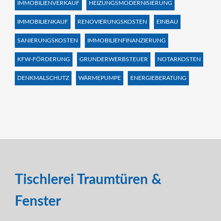
IMMOBILIENVERKAUF
HEIZUNGSMODERNISIERUNG
IMMOBILIENKAUF
RENOVIERUNGSKOSTEN
EINBAU
SANIERUNGSKOSTEN
IMMOBILIENFINANZIERUNG
KFW-FÖRDERUNG
GRUNDERWERBSTEUER
NOTARKOSTEN
DENKMALSCHUTZ
WÄRMEPUMPE
ENERGIEBERATUNG
Tischlerei Traumtüren &
Fenster