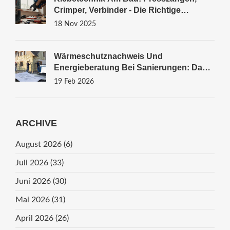
Crimper, Verbinder - Die Richtige
Elektrische Verbindungstechnik Für
18 Nov 2025
Profis
Wärmeschutznachweis Und
Energieberatung Bei Sanierungen: Das
Müssen Sie Wissen
19 Feb 2026
ARCHIVE
August 2026
(6)
Juli 2026
(33)
Juni 2026
(30)
Mai 2026
(31)
April 2026
(26)