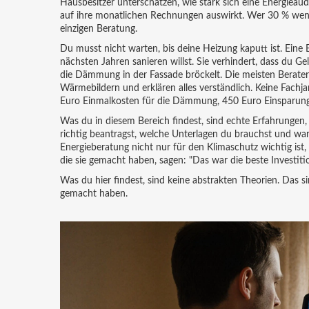
Hausbesitzer unterschätzen, wie stark sich eine
Energieaud
auf ihre monatlichen Rechnungen auswirkt. Wer 30 % wenig
einzigen Beratung.
Du musst nicht warten, bis deine Heizung kaputt ist. Eine
nächsten Jahren sanieren willst. Sie verhindert, dass du 
die Dämmung in der Fassade bröckelt. Die meisten Berater
Wärmebildern und erklären alles verständlich. Keine Fachj
Euro Einmalkosten für die Dämmung, 450 Euro Einsparung p
Was du in diesem Bereich findest, sind echte Erfahrungen,
richtig beantragst, welche Unterlagen du brauchst und war
Energieberatung nicht nur für den Klimaschutz wichtig ist
die sie gemacht haben, sagen: "Das war die beste Investition
Was du hier findest, sind keine abstrakten Theorien. Das s
gemacht haben.