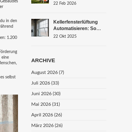
s Gebäudes
Den Immobilienwert:
22 Feb 2026
er
Daten Und Studien
2026
 du in den
Kellerfensterlüftung
 während
Automatisieren: So
Funktioniert Sensorik
22 Okt 2025
len: 1.200
Und Steuerung
 Förderung
 eine
ARCHIVE
 Menschen,
August 2026
(7)
es selbst
Juli 2026
(33)
Juni 2026
(30)
Mai 2026
(31)
April 2026
(26)
März 2026
(26)