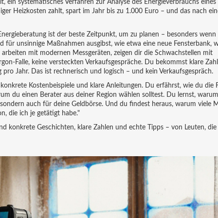
it
,
ein systematisches Verfahren zur Analyse des Energieverbrauchs eine
er Heizkosten zahlt, spart im Jahr bis zu 1.000 Euro – und das nach ein
 Energieberatung ist der beste Zeitpunkt, um zu planen – besonders wenn
Geld für unsinnige Maßnahmen ausgibst, wie etwa eine neue Fensterbank,
 arbeiten mit modernen Messgeräten, zeigen dir die Schwachstellen mit
argon-Falle, keine versteckten Verkaufsgespräche. Du bekommst klare Zah
ro Jahr. Das ist rechnerisch und logisch – und kein Verkaufsgespräch.
 konkrete Kostenbeispiele und klare Anleitungen. Du erfährst, wie du die
um du einen Berater aus deiner Region wählen solltest. Du lernst, warum
, sondern auch für deine Geldbörse. Und du findest heraus, warum viele
, die ich je getätigt habe."
ind konkrete Geschichten, klare Zahlen und echte Tipps – von Leuten, die 