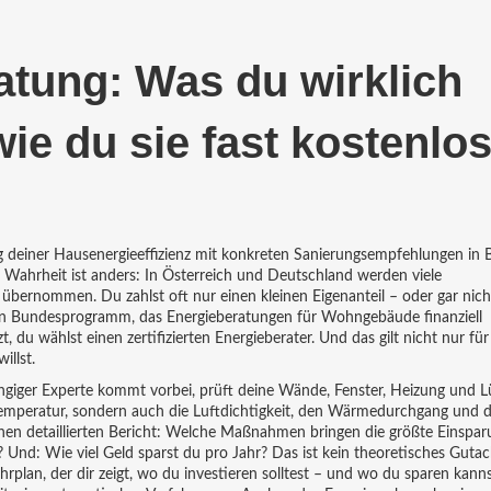
atung: Was du wirklich
ie du sie fast kostenlo
ng deiner Hausenergieeffizienz mit konkreten Sanierungsempfehlungen
in 
 Wahrheit ist anders: In Österreich und Deutschland werden viele
übernommen. Du zahlst oft nur einen kleinen Eigenanteil – oder gar nicht
in Bundesprogramm, das Energieberatungen für Wohngebäude finanziell
 du wählst einen zertifizierten Energieberater. Und das gilt nicht nur für
illst.
ngiger Experte kommt vorbei, prüft deine Wände, Fenster, Heizung und L
Temperatur, sondern auch die Luftdichtigkeit, den Wärmedurchgang und 
en detaillierten Bericht: Welche Maßnahmen bringen die größte Einspa
 Und: Wie viel Geld sparst du pro Jahr? Das ist kein theoretisches Gutac
hrplan, der dir zeigt, wo du investieren solltest – und wo du sparen kannst