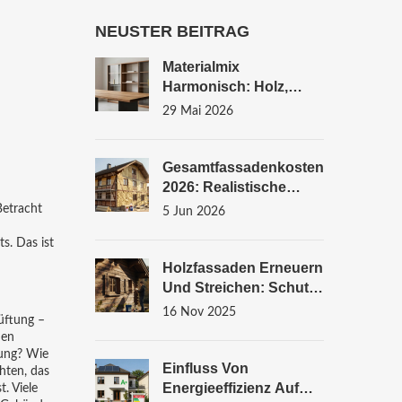
NEUSTER BEITRAG
Materialmix
Harmonisch: Holz,
s
Metall, Glas - Anleitung
29 Mai 2026
Für Modernes Wohnen
Gesamtfassadenkosten
2026: Realistische
Budgetplanung Für
Betracht
5 Jun 2026
Außenarbeiten
s. Das ist
Holzfassaden Erneuern
Und Streichen: Schutz
Und Pflege Für
16 Nov 2025
üftung –
Langanhaltenden Halt
den
rung? Wie
Einfluss Von
hten, das
Energieeffizienz Auf
. Viele