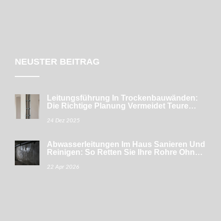
NEUSTER BEITRAG
Leitungsführung In Trockenbauwänden:
Die Richtige Planung Vermeidet Teure
Fehler
24 Dez 2025
Abwasserleitungen Im Haus Sanieren Und
Reinigen: So Retten Sie Ihre Rohre Ohne
Stemmarbeiten
22 Apr 2026