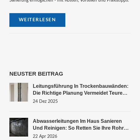
Sanierung ermöglichen - mit Kosten, Vorteilen und Praxistipps.
WEITERLESEN
NEUSTER BEITRAG
Leitungsführung In Trockenbauwänden:
Die Richtige Planung Vermeidet Teure
Fehler
24 Dez 2025
Abwasserleitungen Im Haus Sanieren
Und Reinigen: So Retten Sie Ihre Rohre
Ohne Stemmarbeiten
22 Apr 2026