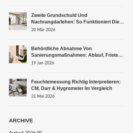
Zweite Grundschuld Und
Nachrangdarlehen: So Funktioniert Die
Nachrangfinanzierung Bei Immobilien
20 Mär 2026
Behördliche Abnahme Von
Sanierungsmaßnahmen: Ablauf, Fristen
Und Praxis-Tipps
19 Jan 2026
Feuchtemessung Richtig Interpretieren:
CM, Darr & Hygrometer Im Vergleich
31 Mai 2026
ARCHIVE
August 2026
(8)