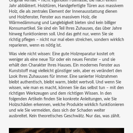
Original verhält – nicht irgendein Füllmasse, die nach einem
Jahr abblättert.
Holztüren
,
Handgefertigte Türen aus massivem
Holz, die als zentrales Element der Innenausstattung dienen
und
Holzfenster
,
Fenster aus massivem Holz, die
Wärmedämmung und Langlebigkeit bieten
sind kein billiger
Konsumartikel. Sie sind ein Teil Ihres Zuhauses, das über Jahre
hinweg funktionieren soll. Und das geht nur, wenn Sie sie
richtig pflegen – nicht nur mal eben streichen, sondern wirklich
reparieren, wenn es nötig ist.
Was viele nicht wissen: Eine gute Holzreparatur kostet oft
weniger als eine neue Tür oder ein neues Fenster – und sie
erhält den Charakter Ihres Hauses. Ein modernes Fenster aus
Kunststoff mag vielleicht günstiger sein, aber es verändert den
Look Ihres Zuhauuses für immer. Eine sanierter Holzrahmen
bleibt authentisch, bleibt warm, bleibt wertvoll. Und wenn Sie
wissen, wie man es macht, können Sie das selbst tun – mit den
richtigen Werkzeugen und dem richtigen Wissen. In den
folgenden Artikeln finden Sie konkrete Anleitungen, wie Sie
Holzschäden erkennen, welche Produkte wirklich funktionieren
und wie Sie vermeiden, dass sich der Schaden weiter
ausbreitet. Kein theoretisches Geschwätz. Nur das, was zählt.