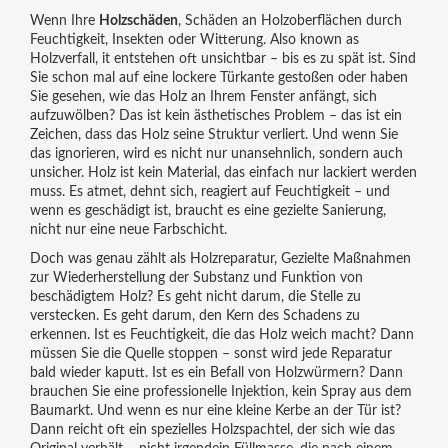
Wenn Ihre
Holzschäden
,
Schäden an Holzoberflächen durch
Feuchtigkeit, Insekten oder Witterung
. Also known as
Holzverfall
, it entstehen oft unsichtbar – bis es zu spät ist.
Sind
Sie schon mal auf eine lockere Türkante gestoßen oder haben
Sie gesehen, wie das Holz an Ihrem Fenster anfängt, sich
aufzuwölben? Das ist kein ästhetisches Problem – das ist ein
Zeichen, dass das Holz seine Struktur verliert. Und wenn Sie
das ignorieren, wird es nicht nur unansehnlich, sondern auch
unsicher. Holz ist kein Material, das einfach nur lackiert werden
muss. Es atmet, dehnt sich, reagiert auf Feuchtigkeit – und
wenn es geschädigt ist, braucht es eine gezielte Sanierung,
nicht nur eine neue Farbschicht.
Doch was genau zählt als
Holzreparatur
,
Gezielte Maßnahmen
zur Wiederherstellung der Substanz und Funktion von
beschädigtem Holz
? Es geht nicht darum, die Stelle zu
verstecken. Es geht darum, den Kern des Schadens zu
erkennen. Ist es Feuchtigkeit, die das Holz weich macht? Dann
müssen Sie die Quelle stoppen – sonst wird jede Reparatur
bald wieder kaputt. Ist es ein Befall von Holzwürmern? Dann
brauchen Sie eine professionelle Injektion, kein Spray aus dem
Baumarkt. Und wenn es nur eine kleine Kerbe an der Tür ist?
Dann reicht oft ein spezielles Holzspachtel, der sich wie das