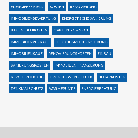
ENERGIEEFFIZIENZ
KOSTEN
RENOVIERUNG
IMMOBILIENBEWERTUNG
ENERGETISCHE SANIERUNG
KAUFNEBENKOSTEN
MAKLERPROVISION
IMMOBILIENVERKAUF
HEIZUNGSMODERNISIERUNG
IMMOBILIENKAUF
RENOVIERUNGSKOSTEN
EINBAU
SANIERUNGSKOSTEN
IMMOBILIENFINANZIERUNG
KFW-FÖRDERUNG
GRUNDERWERBSTEUER
NOTARKOSTEN
DENKMALSCHUTZ
WÄRMEPUMPE
ENERGIEBERATUNG