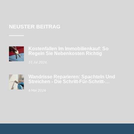
NEUSTER BEITRAG
Kostenfallen Im Immobilienkauf: So
Regeln Sie Nebenkosten Richtig
31 Jul 2026
Wandrisse Reparieren: Spachteln Und
Streichen - Die Schritt-Für-Schritt-
Anleitung
6 Mai 2026