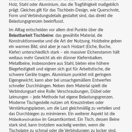
Holz, Stahl oder Aluminium, das die Tragfähigkeit maßgeblich
prägt
. Gleiches gilt für das
Tischbein‑Design
,
wie Querschnitt,
Form und Verbindungsdetails gestaltet sind
, das direkt die
Belastungsgrenzen beeinflusst.
Im Alltag entscheiden vor allem drei Punkte über die
Belastbarkeit Tischbeine
: das gewählte Material, die
Konstruktionsweise und die Art der Nutzung. Holzbeine geben
ein warmes Bild, sind aber je nach Holzart (Eiche, Buche,
Kiefer) unterschiedlich stark – ein massiver Eichenstamm hält
weitaus mehr Gewicht als ein dünner Kiefernbalken.
Metallbeine, insbesondere aus Stahl, bieten eine höhere
Biegefestigkeit und eignen sich gut für Arbeitstische, die
schwere Geräte tragen. Aluminium punktet mit geringem
Eigengewicht, kann aber bei unsachgemäßem Entwerfen
schneller Durchhängen. Neben dem Material spielt die
Verbindungsart eine Rolle: Verschraubungen, Dübel oder
Leimungen – jede Methode hat eigene Belastungsgrenzen.
Moderne Tischgestelle nutzen oft Kreuzstreben oder
Verstärkungsplatten, um die Last gleichmäßig zu verteilen und
das Durchbiegen zu minimieren. Ein weiterer Aspekt ist die
Möbelkonstruktion
im Gesamtkontext. Ein Tisch, dessen Beine
stark sind, kann trotzdem wackelig werden, wenn die
Tischplatte zu schmal oder die Verbindungen zu locker sind.