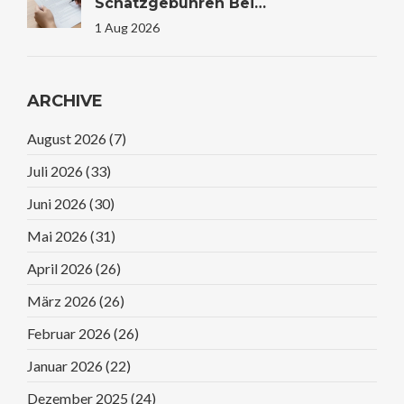
Schätzgebühren Bei
Immobilienfinanzierung: Kosten
1 Aug 2026
Verstehen Und Sparen
ARCHIVE
August 2026
(7)
Juli 2026
(33)
Juni 2026
(30)
Mai 2026
(31)
April 2026
(26)
März 2026
(26)
Februar 2026
(26)
Januar 2026
(22)
Dezember 2025
(24)