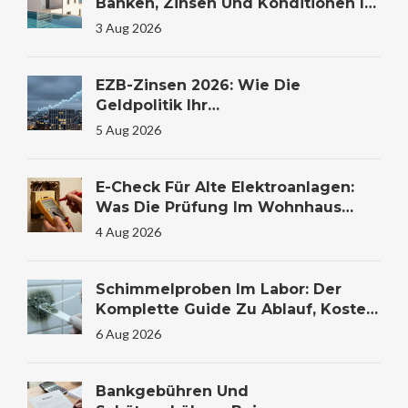
Banken, Zinsen Und Konditionen Im
Vergleich
3 Aug 2026
EZB-Zinsen 2026: Wie Die
Geldpolitik Ihr
Immobilienkaufverhalten
5 Aug 2026
Beeinflusst
E-Check Für Alte Elektroanlagen:
Was Die Prüfung Im Wohnhaus
Wirklich Kostet Und Warum Sie
4 Aug 2026
Lebensrettend Sein Kann
Schimmelproben Im Labor: Der
Komplette Guide Zu Ablauf, Kosten
Und Auswertung
6 Aug 2026
Bankgebühren Und