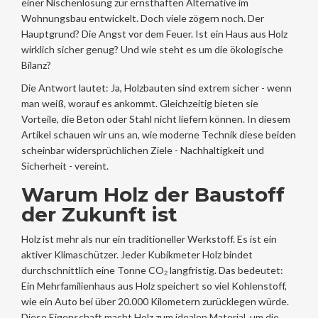
einer Nischenlösung zur ernsthaften Alternative im
Wohnungsbau entwickelt. Doch viele zögern noch. Der
Hauptgrund? Die Angst vor dem Feuer. Ist ein Haus aus Holz
wirklich sicher genug? Und wie steht es um die ökologische
Bilanz?
Die Antwort lautet: Ja, Holzbauten sind extrem sicher - wenn
man weiß, worauf es ankommt. Gleichzeitig bieten sie
Vorteile, die Beton oder Stahl nicht liefern können. In diesem
Artikel schauen wir uns an, wie moderne Technik diese beiden
scheinbar widersprüchlichen Ziele - Nachhaltigkeit und
Sicherheit - vereint.
Warum Holz der Baustoff
der Zukunft ist
Holz ist mehr als nur ein traditioneller Werkstoff. Es ist ein
aktiver Klimaschützer. Jeder Kubikmeter Holz bindet
durchschnittlich eine Tonne CO₂ langfristig. Das bedeutet:
Ein Mehrfamilienhaus aus Holz speichert so viel Kohlenstoff,
wie ein Auto bei über 20.000 Kilometern zurücklegen würde.
Diese Eigenschaft macht Holz zum idealen Material, um die