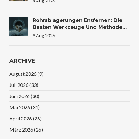
8 Aug 2026
WEMoG
Rohrablagerungen Entfernen: Die
Besten Werkzeuge Und Methoden
Für Saubere Leitungen
9 Aug 2026
ARCHIVE
August 2026
(9)
Juli 2026
(33)
Juni 2026
(30)
Mai 2026
(31)
April 2026
(26)
März 2026
(26)