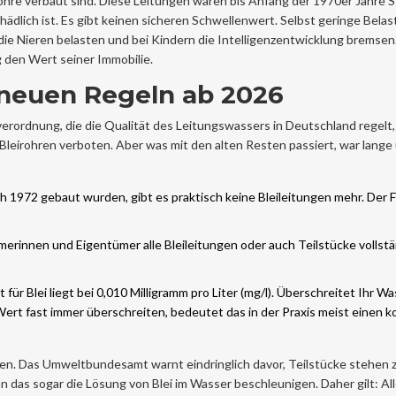
rohre verbaut sind. Diese Leitungen waren bis Anfang der 1970er Jahre 
hädlich ist. Es gibt keinen sicheren Schwellenwert. Selbst geringe Bela
ie Nieren belasten und bei Kindern die Intelligenzentwicklung bremsen
ig den Wert seiner Immobilie.
neuen Regeln ab 2026
verordnung
, die
die Qualität des Leitungswassers in Deutschland regelt
,
leirohren verboten. Aber was mit den alten Resten passiert, war lange 
 1972 gebaut wurden, gibt es praktisch keine Bleileitungen mehr. Der F
rinnen und Eigentümer alle Bleileitungen oder auch Teilstücke vollstä
für Blei liegt bei 0,010 Milligramm pro Liter (mg/l). Überschreitet Ihr W
Wert fast immer überschreiten, bedeutet das in der Praxis meist einen 
schen. Das Umweltbundesamt warnt eindringlich davor, Teilstücke stehen z
 das sogar die Lösung von Blei im Wasser beschleunigen. Daher gilt: All