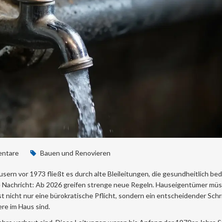
ntare
Bauen und Renovieren
usern vor 1973 fließt es durch alte
Bleileitungen
, die
gesundheitlich bed
 Nachricht: Ab 2026 greifen strenge neue Regeln. Hauseigentümer müs
st nicht nur eine bürokratische Pflicht, sondern ein entscheidender Schri
re im Haus sind.