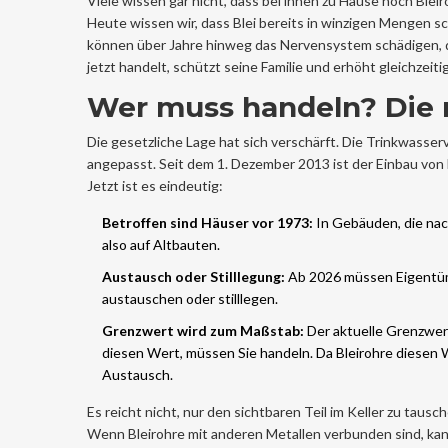
Viele wissen gar nicht, dass bei ihnen zu Hause noch Blei
Heute wissen wir, dass Blei bereits in winzigen Mengen sc
können über Jahre hinweg das Nervensystem schädigen, d
jetzt handelt, schützt seine Familie und erhöht gleichzeit
Wer muss handeln? Die 
Die gesetzliche Lage hat sich verschärft. Die
Trinkwasser
angepasst. Seit dem 1. Dezember 2013 ist der Einbau von B
Jetzt ist es eindeutig:
Betroffen sind Häuser vor 1973:
In Gebäuden, die nach
also auf Altbauten.
Austausch oder Stilllegung:
Ab 2026 müssen Eigentüme
austauschen oder stilllegen.
Grenzwert wird zum Maßstab:
Der aktuelle Grenzwert 
diesen Wert, müssen Sie handeln. Da Bleirohre diesen 
Austausch.
Es reicht nicht, nur den sichtbaren Teil im Keller zu tau
Wenn Bleirohre mit anderen Metallen verbunden sind, kann