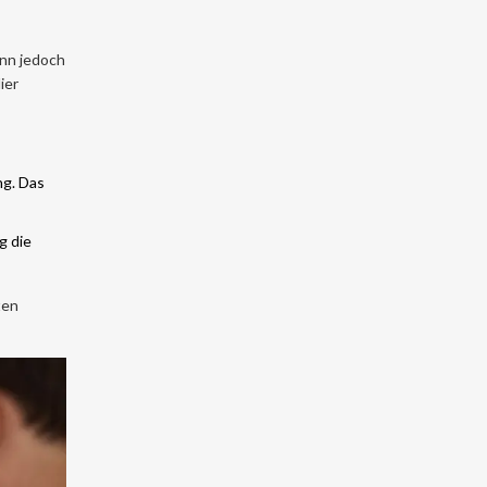
enn jedoch
ier
ng. Das
g die
ten