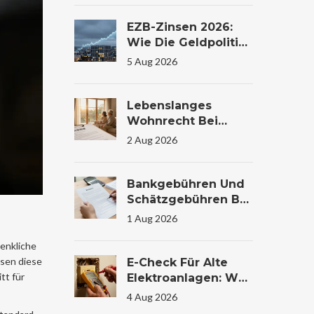
Vergleich
EZB-Zinsen 2026:
Wie Die Geldpolitik
Ihr
5 Aug 2026
Immobilienkaufverh
Alten Beeinflusst
Lebenslanges
Wohnrecht Bei
Immobilienübertrag
2 Aug 2026
Ung: Bewertung Und
Steuer
Bankgebühren Und
Schätzgebühren Bei
Immobilienfinanzier
1 Aug 2026
Ung: Kosten
Verstehen Und
enkliche
Sparen
sen diese
E-Check Für Alte
tt für
Elektroanlagen: Was
Die Prüfung Im
4 Aug 2026
Wohnhaus Wirklich