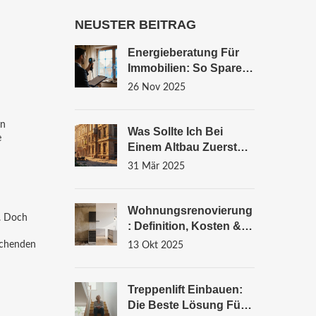
NEUSTER BEITRAG
Energieberatung Für
Immobilien: So Sparen
Sie Kosten, Nutzen
26 Nov 2025
Förderung Und
Erhöhen Den Wert Ihrer
en
Immobilie
Was Sollte Ich Bei
e
Einem Altbau Zuerst
Renovieren?
31 Mär 2025
Wohnungsrenovierung
t. Doch
: Definition, Kosten &
Ablauf Erklärt
tschenden
13 Okt 2025
Treppenlift Einbauen:
Die Beste Lösung Für