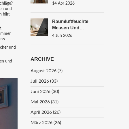
Senioren Und
schläge?
14 Apr 2026
Barrierefreiheit
ren und
 hilft
Raumluftfeuchte
Messen Und
t.
klemmen
Regulieren: Die Besten
4 Jun 2026
uss.
Geräte Und Strategien
Gegen Schimmel
icher und
ARCHIVE
ten und
August 2026
(7)
Juli 2026
(33)
Juni 2026
(30)
Mai 2026
(31)
April 2026
(26)
März 2026
(26)