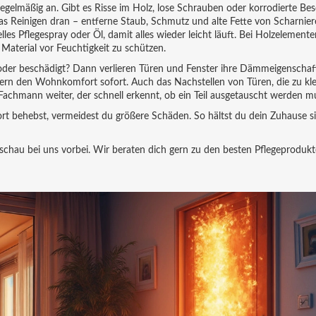
regelmäßig an. Gibt es Risse im Holz, lose Schrauben oder korrodierte Be
s Reinigen dran – entferne Staub, Schmutz und alte Fette von Scharnie
lles Pflegespray oder Öl, damit alles wieder leicht läuft. Bei Holzelementen
aterial vor Feuchtigkeit zu schützen.
oder beschädigt? Dann verlieren Türen und Fenster ihre Dämmeigenschaf
ssern den Wohnkomfort sofort. Auch das Nachstellen von Türen, die zu 
in Fachmann weiter, der schnell erkennt, ob ein Teil ausgetauscht werden m
ort behebst, vermeidest du größere Schäden. So hältst du dein Zuhause s
, schau bei uns vorbei. Wir beraten dich gern zu den besten Pflegeproduk