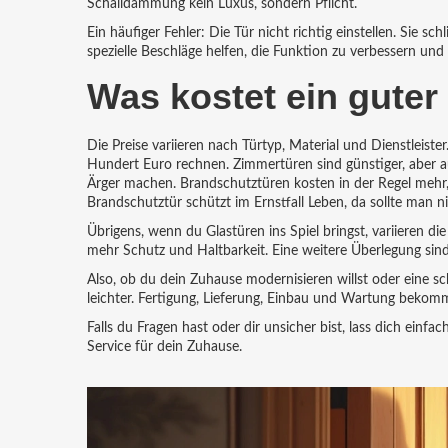
Schalldämmung kein Luxus, sondern Pflicht.
Ein häufiger Fehler: Die Tür nicht richtig einstellen. Sie 
spezielle Beschläge helfen, die Funktion zu verbessern und
Was kostet ein guter
Die Preise variieren nach Türtyp, Material und Dienstleist
Hundert Euro rechnen. Zimmertüren sind günstiger, aber au
Ärger machen. Brandschutztüren kosten in der Regel mehr, 
Brandschutztür schützt im Ernstfall Leben, da sollte man n
Übrigens, wenn du Glastüren ins Spiel bringst, variieren die
mehr Schutz und Haltbarkeit. Eine weitere Überlegung sind
Also, ob du dein Zuhause modernisieren willst oder eine sc
leichter. Fertigung, Lieferung, Einbau und Wartung bekom
Falls du Fragen hast oder dir unsicher bist, lass dich einf
Service für dein Zuhause.