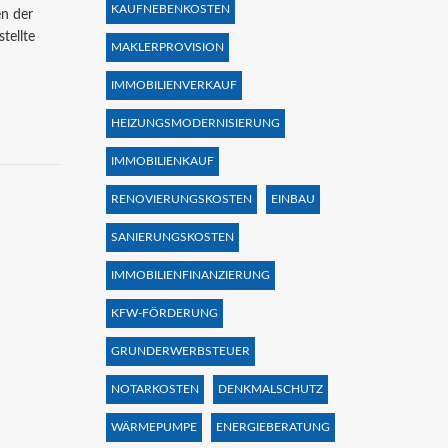
KAUFNEBENKOSTEN
en der
tellte
MAKLERPROVISION
IMMOBILIENVERKAUF
HEIZUNGSMODERNISIERUNG
IMMOBILIENKAUF
RENOVIERUNGSKOSTEN
EINBAU
SANIERUNGSKOSTEN
IMMOBILIENFINANZIERUNG
KFW-FÖRDERUNG
GRUNDERWERBSTEUER
NOTARKOSTEN
DENKMALSCHUTZ
WÄRMEPUMPE
ENERGIEBERATUNG