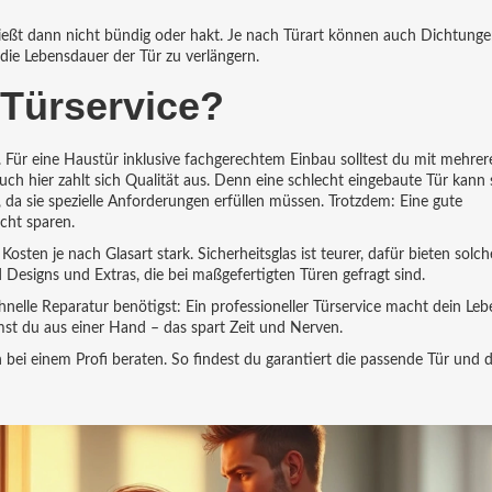
schließt dann nicht bündig oder hakt. Je nach Türart können auch Dichtung
 die Lebensdauer der Tür zu verlängern.
 Türservice?
er. Für eine Haustür inklusive fachgerechtem Einbau solltest du mit mehrer
ch hier zahlt sich Qualität aus. Denn eine schlecht eingebaute Tür kann 
da sie spezielle Anforderungen erfüllen müssen. Trotzdem: Eine gute
icht sparen.
 Kosten je nach Glasart stark. Sicherheitsglas ist teurer, dafür bieten solc
 Designs und Extras, die bei maßgefertigten Türen gefragt sind.
hnelle Reparatur benötigst: Ein professioneller Türservice macht dein Leb
mst du aus einer Hand – das spart Zeit und Nerven.
ach bei einem Profi beraten. So findest du garantiert die passende Tür und