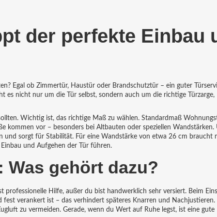
ppt der perfekte Einbau
en? Egal ob Zimmertür, Haustür oder Brandschutztür – ein guter Türservi
ht es nicht nur um die Tür selbst, sondern auch um die richtige Türzarge,
 sollten. Wichtig ist, das richtige Maß zu wählen. Standardmaß Wohnung
aße kommen vor – besonders bei Altbauten oder speziellen Wandstärken.
men und sorgt für Stabilität. Für eine Wandstärke von etwa 26 cm braucht
 Einbau und Aufgehen der Tür führen.
u: Was gehört dazu?
st professionelle Hilfe, außer du bist handwerklich sehr versiert. Beim Ein
nd fest verankert ist – das verhindert späteres Knarren und Nachjustieren.
luft zu vermeiden. Gerade, wenn du Wert auf Ruhe legst, ist eine gute