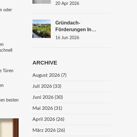
Renovierung: Was Sie
20 Apr 2026
Wissen Müssen
en oder
Gründach-
Förderungen In
Städten: Programme,
16 Jun 2026
Voraussetzungen Und
en
Tipps Für 2026
schnell
ARCHIVE
he Türen
August 2026
(7)
en
Juli 2026
(33)
Juni 2026
(30)
 den besten
Mai 2026
(31)
April 2026
(26)
März 2026
(26)