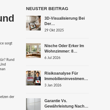
NEUSTER BEITRAG
 und
3D-Visualisierung Bei
Der
Renovierungsplanung
29 Okt 2025
Nutzen: Die Besten
Software-Tools Und
ce sorgt
Echte Beispiele
Nische Oder Erker Im
Wohnzimmer: 8
Platzsparende
6 Jul 2026
stür? Rund
Einrichtungsideen
 Und
 man
Risikoanalyse Für
Immobilieninvestments
: Markt, Objekt, Mieter -
3 Jan 2026
So Schützen Sie Ihr
Kapital
setzen der
Garantie Vs.
Gewährleistung Nach