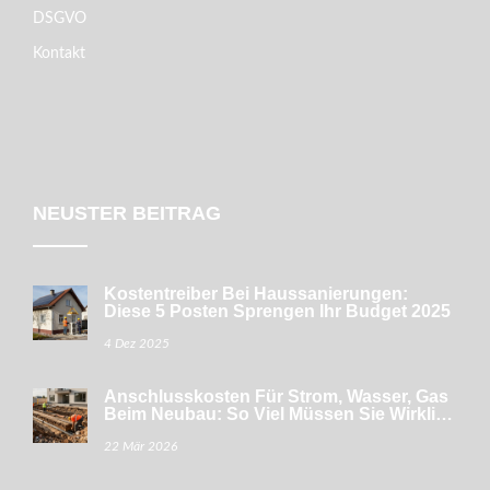
DSGVO
Kontakt
NEUSTER BEITRAG
Kostentreiber Bei Haussanierungen:
Diese 5 Posten Sprengen Ihr Budget 2025
4 Dez 2025
Anschlusskosten Für Strom, Wasser, Gas
Beim Neubau: So Viel Müssen Sie Wirklich
Zahlen
22 Mär 2026