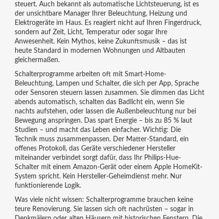
steuert
. Auch bekannt als
automatische Lichtsteuerung
, ist es
der unsichtbare Manager Ihrer Beleuchtung, Heizung und
Elektrogeräte im Haus.
Es reagiert nicht auf Ihren Fingerdruck,
sondern auf Zeit, Licht, Temperatur oder sogar Ihre
Anwesenheit. Kein Mythos, keine Zukunftsmusik – das ist
heute Standard in modernen Wohnungen und Altbauten
gleichermaßen.
Schalterprogramme arbeiten oft mit
Smart-Home-
Beleuchtung
,
Lampen und Schalter, die sich per App, Sprache
oder Sensoren steuern lassen
zusammen. Sie dimmen das Licht
abends automatisch, schalten das Badlicht ein, wenn Sie
nachts aufstehen, oder lassen die Außenbeleuchtung nur bei
Bewegung anspringen. Das spart Energie – bis zu 85 % laut
Studien – und macht das Leben einfacher. Wichtig: Die
Technik muss zusammenpassen. Der
Matter-Standard
,
ein
offenes Protokoll, das Geräte verschiedener Hersteller
miteinander verbindet
sorgt dafür, dass Ihr Philips-Hue-
Schalter mit einem Amazon-Gerät oder einem Apple HomeKit-
System spricht. Kein Hersteller-Geheimdienst mehr. Nur
funktionierende Logik.
Was viele nicht wissen: Schalterprogramme brauchen keine
teure Renovierung. Sie lassen sich oft nachrüsten – sogar in
Denkmälern oder alten Häusern mit historischen Fenstern. Die