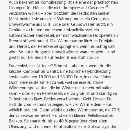
Auch bekannt als
Kombiheizung
, ist sie eine der praktischsten
Lösungen für Häuser, die nicht komplett auf Gas oder Öl
verzichten wollen – aber trotzdem die Heizkosten senken.
Meist besteht sie aus einer
Wärmepumpe
,
ein Gerät, das
Umweltwärme aus Luft, Erde oder Grundwasser nutzt, um
Gebäude zu heizen
und einem
Holzpelletkessel
,
ein
automatischer Heizkessel, der nachwachsende Holzpellets als
Brennstoff verbraucht
. Die Wärmepumpe läuft im Frühjahr
und Herbst, der Pelletkessel springt ein, wenn es richtig kalt
wird. So nutzt du gratis Umweltwärme, wann es geht – und
greifst nur bei Bedarf auf festen Brennstoff zurück.
Du denkst, das ist teuer? Stimmt – aber nur, wenn du die
falsche Kombination wählst. Eine typische Hybridheizung
kostet zwischen 18.000 und 28.000 Euro, inklusive Einbau.
Doch viele Leute zahlen zu viel, weil sie eine zu starke
Wärmepumpe kaufen, die im Winter nicht mehr mithalten
kann – oder einen Pelletkessel, der zu groß ist und ständig im
Teillastbetrieb läuft. Beides verschwendet Geld. Besser: Du
lässt dir vom Fachmann zeigen, wie viel Wärme dein Haus
wirklich braucht. Dann wählst du eine Wärmepumpe, die 70 %
der Jahreswärme liefert – und einen kleinen Pelletkessel als
Backup. So sparst du bis zu 40 % gegenüber einer alten
Ölheizung. Und mit einer
Photovoltaik
,
einer Solaranlage, die