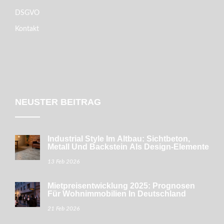
DSGVO
Kontakt
NEUSTER BEITRAG
Industrial Style Im Altbau: Sichtbeton,
Metall Und Backstein Als Design-Elemente
13 Feb 2026
Mietpreisentwicklung 2025: Prognosen
Für Wohnimmobilien In Deutschland
21 Feb 2026