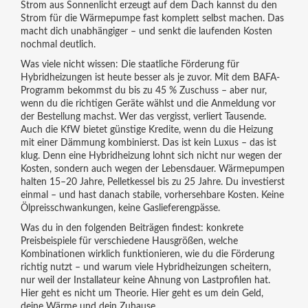
Strom aus Sonnenlicht erzeugt
auf dem Dach kannst du den
Strom für die Wärmepumpe fast komplett selbst machen. Das
macht dich unabhängiger – und senkt die laufenden Kosten
nochmal deutlich.
Was viele nicht wissen: Die staatliche Förderung für
Hybridheizungen ist heute besser als je zuvor. Mit dem BAFA-
Programm bekommst du bis zu 45 % Zuschuss – aber nur,
wenn du die richtigen Geräte wählst und die Anmeldung vor
der Bestellung machst. Wer das vergisst, verliert Tausende.
Auch die KfW bietet günstige Kredite, wenn du die Heizung
mit einer Dämmung kombinierst. Das ist kein Luxus – das ist
klug. Denn eine Hybridheizung lohnt sich nicht nur wegen der
Kosten, sondern auch wegen der Lebensdauer. Wärmepumpen
halten 15–20 Jahre, Pelletkessel bis zu 25 Jahre. Du investierst
einmal – und hast danach stabile, vorhersehbare Kosten. Keine
Ölpreisschwankungen, keine Gaslieferengpässe.
Was du in den folgenden Beiträgen findest: konkrete
Preisbeispiele für verschiedene Hausgrößen, welche
Kombinationen wirklich funktionieren, wie du die Förderung
richtig nutzt – und warum viele Hybridheizungen scheitern,
nur weil der Installateur keine Ahnung von Lastprofilen hat.
Hier geht es nicht um Theorie. Hier geht es um dein Geld,
deine Wärme und dein Zuhause.