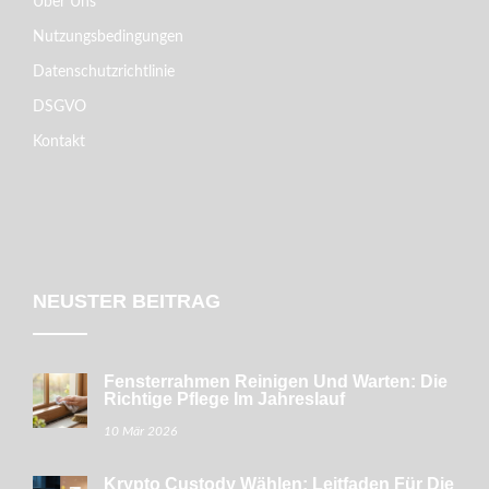
Über Uns
Nutzungsbedingungen
Datenschutzrichtlinie
DSGVO
Kontakt
NEUSTER BEITRAG
Fensterrahmen Reinigen Und Warten: Die
Richtige Pflege Im Jahreslauf
10 Mär 2026
Krypto Custody Wählen: Leitfaden Für Die