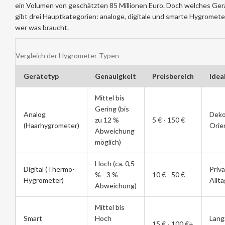
ein Volumen von geschätzten 85 Millionen Euro. Doch welches Gerä
gibt drei Hauptkategorien: analoge, digitale und smarte Hygrometer.
wer was braucht.
Vergleich der Hygrometer-Typen
Gerätetyp
Genauigkeit
Preisbereich
Ideal
Mittel bis
Gering (bis
Analog
Deko
zu 12 %
5 € - 150 €
(Haarhygrometer)
Orie
Abweichung
möglich)
Hoch (ca. 0,5
Digital (Thermo-
Priv
% - 3 %
10 € - 50 €
Hygrometer)
Allt
Abweichung)
Mittel bis
Smart
Hoch
Lang
15 € - 100 €+