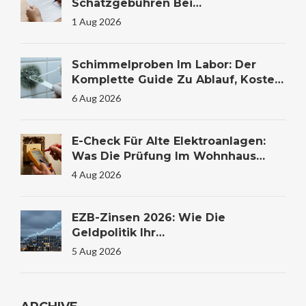
Schätzgebühren Bei
Immobilienfinanzierung: Kosten
1 Aug 2026
Verstehen Und Sparen
Schimmelproben Im Labor: Der
Komplette Guide Zu Ablauf, Kosten
Und Auswertung
6 Aug 2026
E-Check Für Alte Elektroanlagen:
Was Die Prüfung Im Wohnhaus
Wirklich Kostet Und Warum Sie
4 Aug 2026
Lebensrettend Sein Kann
EZB-Zinsen 2026: Wie Die
Geldpolitik Ihr
Immobilienkaufverhalten
5 Aug 2026
Beeinflusst