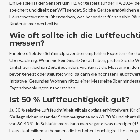
Ein Beispiel ist der SensorPush H2, vorgestellt auf der IFA 2024, d
speichert und direkt per WiFi sendet. Solche Geräte ermöglichen e
Häusernetzwerke zu überwachen, was besonders für sensible Räu
Kinderzimmer wertvoll ist.
Wie oft sollte ich die Luftfeucht
messen?
Für eine effektive Schimmelprävention empfehlen Experten eine ko
Überwachung. Wenn Sie kein Smart-Gerät haben, prüfen Sie die W
täglich zur gleichen Zeit. Besonders wichtig ist die Messung in d
bevor geheizt oder gelüftet wird, da dann die höchsten Feuchtwert
Initiative 'Gesundes Wohnen' rät zu einer Messreihe über mindest
Tageschwankungen zu verstehen.
Ist 50 % Luftfeuchtigkeit gut?
Ja, 50 % relative Luftfeuchtigkeit gilt als optimaler Mittelwert fü
Sie liegt sicher unter der Schimmelgrenze von 60-70 % und oberha
von 30-40 %. In Schlafzimmern kann man sogar etwas niedriger (45 
Hausstaubmilben zu hemmen, die bei hoher Feuchtigkeit besser ge