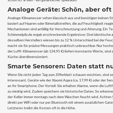
Analoge Geräte: Schön, aber of
Analoge Klimamesser sehen klassisch aus und benötigen keinen St
basiert auf Haaren oder Bimetallstreifen, die auf Feuchtigkeit reagi
Mechanismen sind anfällig für Verschmutzung und Alterung. Ein Te
Schimmelpilz.de ergab erschreckende Ergebnisse: Drei identische 
desselben Herstellers wiesen bis zu 12 % Unterschied bei der Fe
macht sie für präzise Messungen praktisch unbrauchbar. Nur hoch
der Lufft-Klimamesser (ab 124,95 €) liefern konstante Werte, sind 
Küche überdimensioniert.
Smarte Sensoren: Daten statt n
Wenn Sie nicht jeden Tag zum Zifferblatt schauen möchten, sind 
interessant. Geräte wie der Xiaomi Aqara (ca. 17,99 €) oder der 
an Ihr Smartphone. Der Vorteil: Sie erhalten Alarme, wenn die Luft
zu niedrig wird. Zudem speichern sie historische Daten. So erkennen
der Keller immer montags nach dem Waschen feucht wird. Achten S
direkt per WiFi oder nur per Bluetooth mit einem zusätzlichen Gate
Letzteres treibt die Kosten oft in die Höhe.