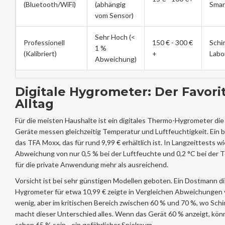
(Bluetooth/WiFi)
(abhängig
Smar
vom Sensor)
Sehr Hoch (<
Professionell
150 € - 300 €
Schi
1 %
(Kalibriert)
+
Labo
Abweichung)
Digitale Hygrometer: Der Favori
Alltag
Für die meisten Haushalte ist ein digitales
Thermo-Hygrometer
die
Geräte messen gleichzeitig Temperatur und Luftfeuchtigkeit. Ein 
das TFA Moxx, das für rund 9,99 € erhältlich ist. In Langzeittests w
Abweichung von nur 0,5 % bei der Luftfeuchte und 0,2 °C bei der T
für die private Anwendung mehr als ausreichend.
Vorsicht ist bei sehr günstigen Modellen geboten. Ein Dostmann d
Hygrometer für etwa 10,99 € zeigte in Vergleichen Abweichungen vo
wenig, aber im kritischen Bereich zwischen 60 % und 70 %, wo Sch
macht dieser Unterschied alles. Wenn das Gerät 60 % anzeigt, könn
schon 65 % sein - ein gefährlicher Spielraum.