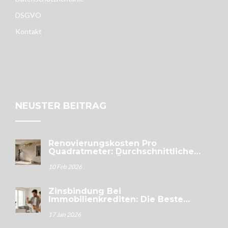
DSGVO
Kontakt
NEUSTER BEITRAG
Renovierungskosten Pro
Quadratmeter: Durchschnittliche
Preise 2026 Im Überblick
10 Feb 2026
Zinsbindung Bei
Immobilienkrediten: Die Beste
Laufzeit Für 2025
17 Jan 2026