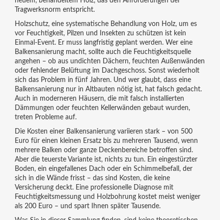
neuem, behandeltem Holz, das den Anforderungen der
Tragwerksnorm entspricht.
Holzschutz
,
eine systematische Behandlung von Holz, um es
vor Feuchtigkeit, Pilzen und Insekten zu schützen
ist kein
Einmal-Event. Er muss langfristig geplant werden. Wer eine
Balkensanierung macht, sollte auch die Feuchtigkeitsquelle
angehen – ob aus undichten Dächern, feuchten Außenwänden
oder fehlender Belüftung im Dachgeschoss. Sonst wiederholt
sich das Problem in fünf Jahren. Und wer glaubt, dass eine
Balkensanierung nur in Altbauten nötig ist, hat falsch gedacht.
Auch in moderneren Häusern, die mit falsch installierten
Dämmungen oder feuchten Kellerwänden gebaut wurden,
treten Probleme auf.
Die Kosten einer Balkensanierung variieren stark – von 500
Euro für einen kleinen Ersatz bis zu mehreren Tausend, wenn
mehrere Balken oder ganze Deckenbereiche betroffen sind.
Aber die teuerste Variante ist, nichts zu tun. Ein eingestürzter
Boden, ein eingefallenes Dach oder ein Schimmelbefall, der
sich in die Wände frisst – das sind Kosten, die keine
Versicherung deckt. Eine professionelle Diagnose mit
Feuchtigkeitsmessung und Holzbohrung kostet meist weniger
als 200 Euro – und spart Ihnen später Tausende.