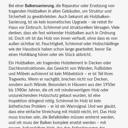
Bei einer
Balkensanierung
,
die Reparatur oder Ersetzung von
tragenden Holzbalken in alten Gebäuden, um Struktur und
Sicherheit zu gewährleisten
. Auch bekannt als
Holzbalken-
Sanierung
, ist sie kein kosmetisches Upgrade – sie rettet Ihr
Haus vor Einbruch, Schimmel und strukturellem Versagen.
Viele
denken, dass ein fest wirkender Holzbalken auch in Ordnung
ist. Doch oft ist das Holz von innen verfault, ohne dass es von
außen sichtbar ist. Feuchtigkeit, Schimmel oder Holzschädlinge
wie der Hausbock haben schon lange gearbeitet, bevor Sie
einen Hohlklang hören oder ein Stück abbricht.
Ein
Holzbalken
,
ein tragendes Holzelement in Decken oder
Dachkonstruktionen, das Gewicht von Wänden, Fußböden
und Möbeln aufnimmt
ist kein Möbelstück – er ist Teil Ihres
Tragwerks. Wenn er nachgibt, brechen nicht nur Decken,
sondern auch Wände. Besonders in Häusern aus den 1950er
bis 1980er Jahren, die oft mit minderwertigem Holz oder
unzureichendem Holzschutz gebaut wurden, ist eine
Inspektion dringend nötig. Schimmel im Holz ist kein
ästhetisches Problem – er ist ein Warnsignal. Und wer glaubt,
dass eine einfache Streichung mit Holzöl reicht, irrt. Das Holz
muss trocken sein, die Befallstellen müssen entfernt werden,
und oft muss der Balken komplett ersetzt werden – mit