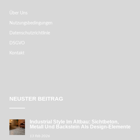
Über Uns
Nutzungsbedingungen
Datenschutzrichtlinie
DSGVO
Kontakt
NEUSTER BEITRAG
Industrial Style Im Altbau: Sichtbeton,
Metall Und Backstein Als Design-Elemente
13 Feb 2026