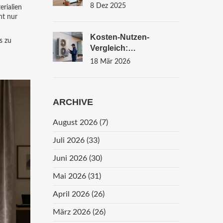
Du Deine Conversion-
8 Dez 2025
erialien
Rate Im
ht nur
Immobilienverkauf
Kosten-Nutzen-
s zu
Vergleich:
Wärmepumpe Vs.
18 Mär 2026
Gasheizung Im
Bestand - Was Lohnt
Sich 2026?
ARCHIVE
August 2026
(7)
Juli 2026
(33)
Juni 2026
(30)
Mai 2026
(31)
April 2026
(26)
März 2026
(26)