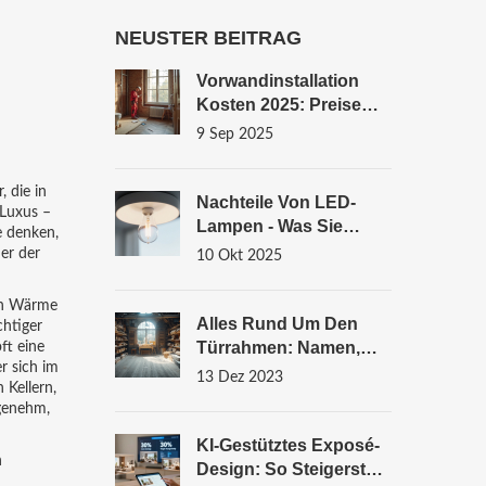
NEUSTER BEITRAG
Vorwandinstallation
Kosten 2025: Preise
Pro Meter, Material &
9 Sep 2025
Montage In
Deutschland
, die in
Nachteile Von LED-
n Luxus –
Lampen - Was Sie
e denken,
Wissen Sollten
er der
10 Okt 2025
 in Wärme
Alles Rund Um Den
htiger
Türrahmen: Namen,
ft eine
r sich im
Funktionen Und Tipps
13 Dez 2023
 Kellern,
Für Ihr Zuhause
ngenehm,
KI-Gestütztes Exposé-
n
Design: So Steigerst