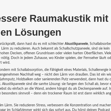
essere Raumakustik mit
den Lösungen
rückprallt, dann hast du es mit schlechter
Akustikpaneele
,
Schallabsorber
Lärm zu reduzieren
. Auch bekannt als
Schallschutzpaneele
, sind sie kei
ohen Decken, offenen Grundrissen oder vielen harten Oberflächen.
Viel
nötig. Doch in jedem Zuhause, wo Kinder spielen, der Fernseher läuft od
t wird.
sondern mit
Schallabsorption
,
die Fähigkeit eines Materials, Schallenergie
angenehmen Nachhall weg – nicht den Lärm von draußen. Das ist ein wic
ehmputz, Holzbalken oder sanierenden Putz verwendest, dann hast du o
. Akustikpaneele sind die sanfte Lösung: sie fangen den Schall ab, bevor e
bst du einfach an die Wand, andere hängst du als Deckenpaneele auf. In
besonders sinnvoll – denn ein trockener Raum ist erst dann wirklich a
eim Lärm. Sie reduzieren Stress, verbessern die Konzentration und mache
ogar im Schlafzimmer wirkt sich das sofort aus. Du hörst deinen Podcast