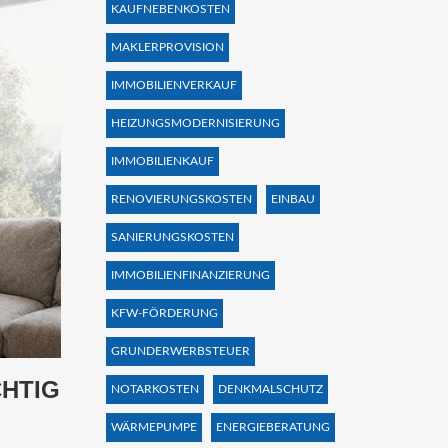
KAUFNEBENKOSTEN
MAKLERPROVISION
IMMOBILIENVERKAUF
HEIZUNGSMODERNISIERUNG
IMMOBILIENKAUF
RENOVIERUNGSKOSTEN
EINBAU
SANIERUNGSKOSTEN
IMMOBILIENFINANZIERUNG
KFW-FÖRDERUNG
GRUNDERWERBSTEUER
CHTIG
NOTARKOSTEN
DENKMALSCHUTZ
WÄRMEPUMPE
ENERGIEBERATUNG