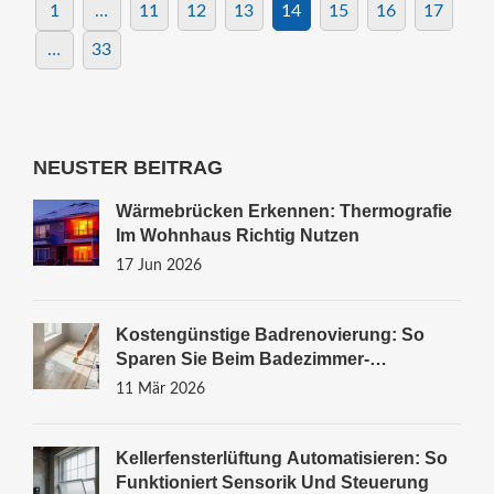
1
…
11
12
13
14
15
16
17
…
33
NEUSTER BEITRAG
Wärmebrücken Erkennen: Thermografie
Im Wohnhaus Richtig Nutzen
17 Jun 2026
Kostengünstige Badrenovierung: So
Sparen Sie Beim Badezimmer-
Renovieren Ohne Qualitätseinbußen
11 Mär 2026
Kellerfensterlüftung Automatisieren: So
Funktioniert Sensorik Und Steuerung