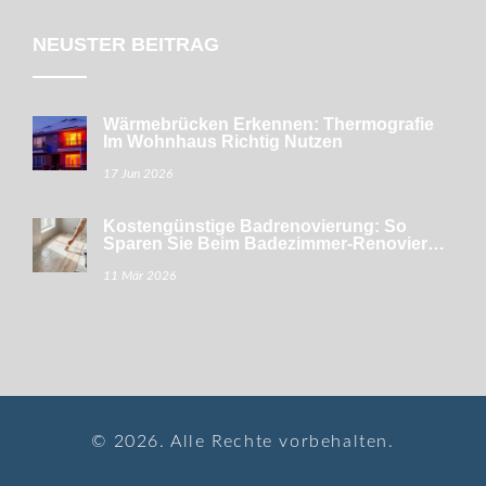
NEUSTER BEITRAG
Wärmebrücken Erkennen: Thermografie
Im Wohnhaus Richtig Nutzen
17 Jun 2026
Kostengünstige Badrenovierung: So
Sparen Sie Beim Badezimmer-Renovieren
Ohne Qualitätseinbußen
11 Mär 2026
© 2026. Alle Rechte vorbehalten.