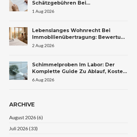
Schätzgebühren Bei
Immobilienfinanzierung: Kosten
1 Aug 2026
Verstehen Und Sparen
Lebenslanges Wohnrecht Bei
Immobilienübertragung: Bewertung
Und Steuer
2 Aug 2026
Schimmelproben Im Labor: Der
Komplette Guide Zu Ablauf, Kosten
Und Auswertung
6 Aug 2026
ARCHIVE
August 2026
(6)
Juli 2026
(33)