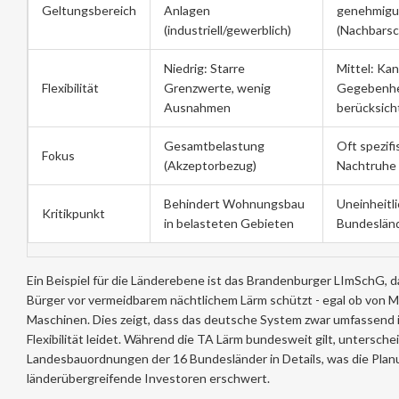
Geltungsbereich
Anlagen
genehmigun
(industriell/gewerblich)
(Nachbarsc
Niedrig: Starre
Mittel: Kan
Flexibilität
Grenzwerte, wenig
Gegebenhe
Ausnahmen
berücksich
Gesamtbelastung
Oft spezifi
Fokus
(Akzeptorbezug)
Nachtruhe 
Behindert Wohnungsbau
Uneinheitl
Kritikpunkt
in belasteten Gebieten
Bundeslän
Ein Beispiel für die Länderebene ist das Brandenburger LImSchG, 
Bürger vor vermeidbarem nächtlichem Lärm schützt - egal ob von 
Maschinen. Dies zeigt, dass das deutsche System zwar umfassend i
Flexibilität leidet. Während die TA Lärm bundesweit gilt, unterschei
Landesbauordnungen der 16 Bundesländer in Details, was die Planu
länderübergreifende Investoren erschwert.