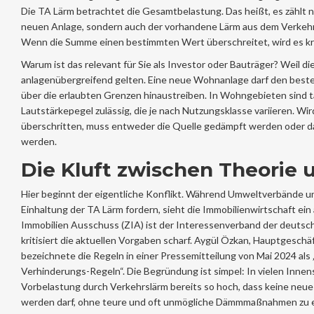
Die TA Lärm betrachtet die Gesamtbelastung. Das heißt, es zählt ni
neuen Anlage, sondern auch der vorhandene Lärm aus dem Verkehr
Wenn die Summe einen bestimmten Wert überschreitet, wird es kri
Warum ist das relevant für Sie als Investor oder Bauträger? Weil d
anlagenübergreifend gelten. Eine neue Wohnanlage darf den best
über die erlaubten Grenzen hinaustreiben. In Wohngebieten sind
Lautstärkepegel zulässig, die je nach Nutzungsklasse variieren. Wi
überschritten, muss entweder die Quelle gedämpft werden oder d
werden.
Die Kluft zwischen Theorie 
Hier beginnt der eigentliche Konflikt. Während Umweltverbände u
Einhaltung der TA Lärm fordern, sieht die Immobilienwirtschaft ein
Immobilien Ausschuss (ZIA)
ist
der Interessenverband der deutsc
kritisiert die aktuellen Vorgaben scharf. Aygül Özkan, Hauptgeschä
bezeichnete die Regeln in einer Pressemitteilung von Mai 2024 a
Verhinderungs-Regeln“. Die Begründung ist simpel: In vielen Innens
Vorbelastung durch Verkehrslärm bereits so hoch, dass keine neu
werden darf, ohne teure und oft unmögliche Dämmmaßnahmen zu e