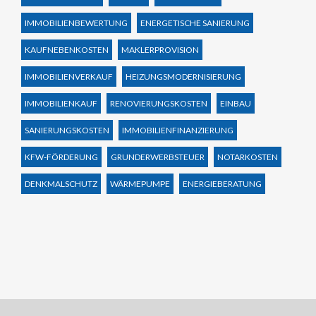
IMMOBILIENBEWERTUNG
ENERGETISCHE SANIERUNG
KAUFNEBENKOSTEN
MAKLERPROVISION
IMMOBILIENVERKAUF
HEIZUNGSMODERNISIERUNG
IMMOBILIENKAUF
RENOVIERUNGSKOSTEN
EINBAU
SANIERUNGSKOSTEN
IMMOBILIENFINANZIERUNG
KFW-FÖRDERUNG
GRUNDERWERBSTEUER
NOTARKOSTEN
DENKMALSCHUTZ
WÄRMEPUMPE
ENERGIEBERATUNG