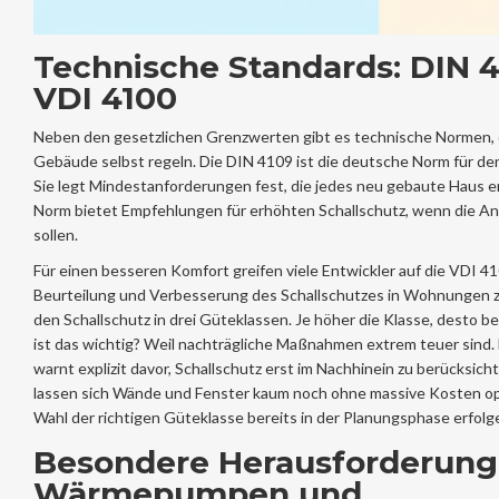
Technische Standards: DIN 
VDI 4100
Neben den gesetzlichen Grenzwerten gibt es technische Normen, d
Gebäude selbst regeln. Die
DIN 4109
ist
die deutsche Norm für de
Sie legt Mindestanforderungen fest, die jedes neu gebaute Haus erf
Norm bietet Empfehlungen für erhöhten Schallschutz, wenn die A
sollen.
Für einen besseren Komfort greifen viele Entwickler auf die
VDI 41
Beurteilung und Verbesserung des Schallschutzes in Wohnungen
z
den Schallschutz in drei Güteklassen. Je höher die Klasse, desto 
ist das wichtig? Weil nachträgliche Maßnahmen extrem teuer sin
warnt explizit davor, Schallschutz erst im Nachhinein zu berücksicht
lassen sich Wände und Fenster kaum noch ohne massive Kosten opt
Wahl der richtigen Güteklasse bereits in der Planungsphase erfolg
Besondere Herausforderung
Wärmepumpen und