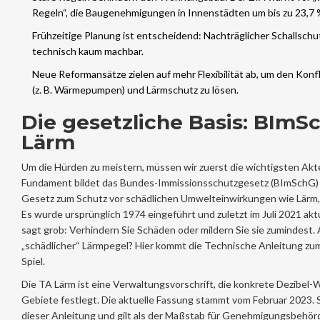
Regeln“, die Baugenehmigungen in Innenstädten um bis zu 23,7 
Frühzeitige Planung ist entscheidend: Nachträglicher Schallschut
technisch kaum machbar.
Neue Reformansätze zielen auf mehr Flexibilität ab, um den Konf
(z. B. Wärmepumpen) und Lärmschutz zu lösen.
Die gesetzliche Basis: BImS
Lärm
Um die Hürden zu meistern, müssen wir zuerst die wichtigsten Ak
Fundament bildet das
Bundes-Immissionsschutzgesetz (BImSchG)
Gesetz zum Schutz vor schädlichen Umwelteinwirkungen wie Lär
Es wurde ursprünglich 1974 eingeführt und zuletzt im Juli 2021 akt
sagt grob: Verhindern Sie Schäden oder mildern Sie sie zumindest. 
„schädlicher“ Lärmpegel? Hier kommt die Technische Anleitung zu
Spiel.
Die
TA Lärm
ist
eine Verwaltungsvorschrift, die konkrete Dezibel-
Gebiete festlegt
. Die aktuelle Fassung stammt vom Februar 2023. S
dieser Anleitung und gilt als der Maßstab für Genehmigungsbehörd