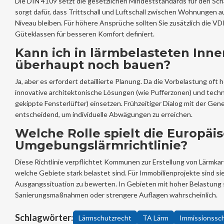
Die DIN 4109 setzt die gesetzlichen Mindeststandards für den Sch
sorgt dafür, dass Trittschall und Luftschall zwischen Wohnungen 
Niveau bleiben. Für höhere Ansprüche sollten Sie zusätzlich die VD
Güteklassen für besseren Komfort definiert.
Kann ich in lärmbelasteten Inn
überhaupt noch bauen?
Ja, aber es erfordert detaillierte Planung. Da die Vorbelastung oft 
innovative architektonische Lösungen (wie Pufferzonen) und tec
gekippte Fensterlüfter) einsetzen. Frühzeitiger Dialog mit der Ge
entscheidend, um individuelle Abwägungen zu erreichen.
Welche Rolle spielt die Europäi
Umgebungslärmrichtlinie?
Diese Richtlinie verpflichtet Kommunen zur Erstellung von Lärmkar
welche Gebiete stark belastet sind. Für Immobilienprojekte sind sie
Ausgangssituation zu bewerten. In Gebieten mit hoher Belastung s
Sanierungsmaßnahmen oder strengere Auflagen wahrscheinlich.
Schlagwörter:
Lärmschutzrecht
TA Lärm
Immissionssc