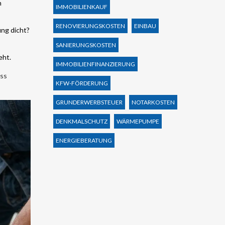
n
IMMOBILIENKAUF
RENOVIERUNGSKOSTEN
EINBAU
ung dicht?
SANIERUNGSKOSTEN
eht.
IMMOBILIENFINANZIERUNG
ass
KFW-FÖRDERUNG
GRUNDERWERBSTEUER
NOTARKOSTEN
DENKMALSCHUTZ
WÄRMEPUMPE
ENERGIEBERATUNG