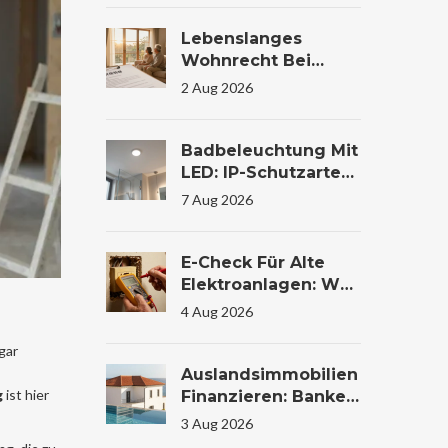
Alten Beeinflusst
Lebenslanges
Wohnrecht Bei
Immobilienübertrag
2 Aug 2026
Ung: Bewertung Und
Steuer
Badbeleuchtung Mit
LED: IP-Schutzarten
Und Zonen Richtig
7 Aug 2026
Wählen
E-Check Für Alte
Elektroanlagen: Was
Die Prüfung Im
4 Aug 2026
Wohnhaus Wirklich
Kostet Und Warum
gar
Sie Lebensrettend
Auslandsimmobilien
Sein Kann
g
ist hier
Finanzieren: Banken,
Zinsen Und
3 Aug 2026
Konditionen Im