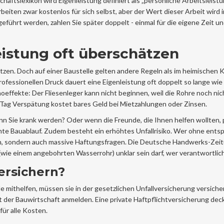
ftslexikon wird Eigenleistung definiert als „persönliche Arbeitsleistun
eiten zwar kostenlos für sich selbst, aber der Wert dieser Arbeit wird 
führt werden, zahlen Sie später doppelt - einmal für die eigene Zeit u
istung oft überschätzen
tzen. Doch auf einer Baustelle gelten andere Regeln als im heimischen Ke
rofessionellen Druck dauert eine Eigenleistung oft doppelt so lange wie
fekte: Der Fliesenleger kann nicht beginnen, weil die Rohre noch nic
er Tag Verspätung kostet bares Geld bei Mietzahlungen oder Zinsen.
nn Sie krank werden? Oder wenn die Freunde, die Ihnen helfen wollten, p
amte Bauablauf. Zudem besteht ein erhöhtes Unfallrisiko. Wer ohne ent
den, sondern auch massive Haftungsfragen. Die Deutsche Handwerks-Zei
(wie einem angebohrten Wasserrohr) unklar sein darf, wer verantwortlich 
ersichern?
e mithelfen, müssen sie in der gesetzlichen Unfallversicherung versicher
der Bauwirtschaft anmelden. Eine private Haftpflichtversicherung dec
für alle Kosten.