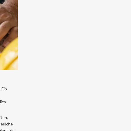
 Ein
dies
iten,
erliche
legt, der