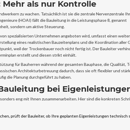
 Mehr als nur Kontrolle
andwerkern zu wachen. Tatsächlich ist sie die zentrale Nervenzentrale Ih
genieure (HOAI) fällt die Bauleitung in die Leistungsphase 8, genannt
heit, sondern um aktive Steuerung.
e von spezialisierten Unternehmen angeboten wird, umfasst einen weiten
Erstellung eines realistischen Bauzeitenplans und die Koordination aller
tpunkt, weil der Trockenbauer noch nicht fertig ist. Der Bauleiter verhin
rminplan erstellt und diesen strikt einhält.
tützung für Bauherren während der gesamten Bauphase, die Qualität, 
lassischen Architekturbetreuung dadurch, dass sie oft flexibler und stärk
ufig die Planung durchgeführt zu haben.
auleitung bei Eigenleistunge
sonders eng mit Ihnen zusammenarbeiten. Hier sind die konkreten Schrit
chen, prüft der Bauleiter, ob Ihre geplanten Eigenleistungen technisch s