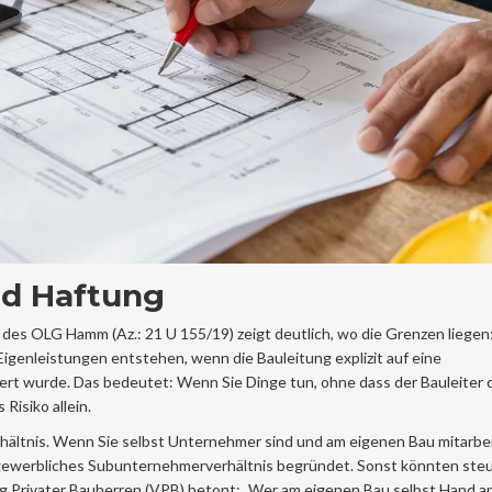
nd Haftung
des OLG Hamm (Az.: 21 U 155/19) zeigt deutlich, wo die Grenzen liegen:
 Eigenleistungen entstehen, wenn die Bauleitung explizit auf eine
iert wurde. Das bedeutet: Wenn Sie Dinge tun, ohne dass der Bauleiter 
Risiko allein.
ältnis. Wenn Sie selbst Unternehmer sind und am eigenen Bau mitarbe
ein gewerbliches Subunternehmerverhältnis begründet. Sonst könnten steu
ng Privater Bauherren (VPB) betont: „Wer am eigenen Bau selbst Hand an