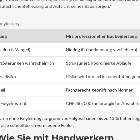
 baufachliche Betreuung und Aufsicht seines Baus sorgen.“
begleitung
ung
Mit professioneller Baubegleitung
n durch Mängel)
Niedrig (Früherkennung von Fehlern)
erzögerungen wahrscheinlich
Strukturiert, koordinierte Abläufe
es Risiko
Risiko wird durch Dokumentation gem
eil
Fachgerecht geprüft nach Normen
. Folgekosten)
CHF 385'000 (ursprüngliche Ausführu
ten ohne Begleitung aufgrund von Folgeschäden bis zu 13 % höher lieg
h also schnell durch vermiedene Fehler.
Wie Sie mit Handwerkern