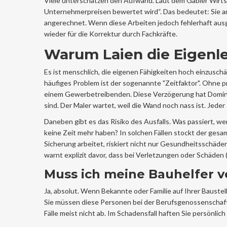
Viele unterschätzen den Aufwand. Laut dem Gabler Wirtscha
Unternehmerpreisen bewertet wird“. Das bedeutet: Sie arb
angerechnet. Wenn diese Arbeiten jedoch fehlerhaft ausge
wieder für die Korrektur durch Fachkräfte.
Warum Laien die Eigenle
Es ist menschlich, die eigenen Fähigkeiten hoch einzuschä
häufiges Problem ist der sogenannte "Zeitfaktor". Ohne p
einem Gewerbetreibenden. Diese Verzögerung hat Dominoef
sind. Der Maler wartet, weil die Wand noch nass ist. Jed
Daneben gibt es das Risiko des Ausfalls. Was passiert, we
keine Zeit mehr haben? In solchen Fällen stockt der ges
Sicherung arbeitet, riskiert nicht nur Gesundheitsschä
warnt explizit davor, dass bei Verletzungen oder Schäden 
Muss ich meine Bauhelfer v
Ja, absolut. Wenn Bekannte oder Familie auf Ihrer Baustell
Sie müssen diese Personen bei der Berufsgenossenschaft 
Fälle meist nicht ab. Im Schadensfall haften Sie persönlich 