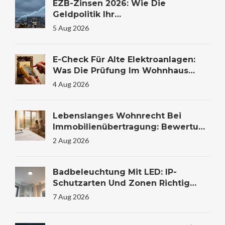
EZB-Zinsen 2026: Wie Die
Geldpolitik Ihr
Immobilienkaufverhalten
5 Aug 2026
Beeinflusst
E-Check Für Alte Elektroanlagen:
Was Die Prüfung Im Wohnhaus
Wirklich Kostet Und Warum Sie
4 Aug 2026
Lebensrettend Sein Kann
Lebenslanges Wohnrecht Bei
Immobilienübertragung: Bewertung
Und Steuer
2 Aug 2026
Badbeleuchtung Mit LED: IP-
Schutzarten Und Zonen Richtig
Wählen
7 Aug 2026