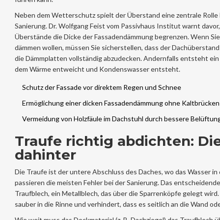
Neben dem Wetterschutz spielt der Überstand eine zentrale Rolle 
Sanierung. Dr. Wolfgang Feist vom Passivhaus Institut warnt davor,
Überstände die Dicke der Fassadendämmung begrenzen. Wenn Sie 
dämmen wollen, müssen Sie sicherstellen, dass der Dachüberstand
die Dämmplatten vollständig abzudecken. Andernfalls entsteht ein
dem Wärme entweicht und Kondenswasser entsteht.
Schutz der Fassade vor direktem Regen und Schnee
Ermöglichung einer dicken Fassadendämmung ohne Kaltbrücken
Vermeidung von Holzfäule im Dachstuhl durch bessere Belüftun
Traufe richtig abdichten: Di
dahinter
Die
Traufe
ist der untere Abschluss des Daches, wo das Wasser in d
passieren die meisten Fehler bei der Sanierung. Das entscheidende
Traufblech
, ein Metallblech, das über die Sparrenköpfe gelegt wird.
sauber in die Rinne und verhindert, dass es seitlich an die Wand od
Wie weit muss das Deckmaterial (z. B. Dachziegel) das Traufblech