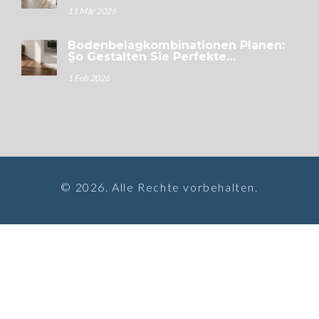
Renovieren Ohne Qualitätseinbußen
11 Mär 2026
Bodenbelagkombinationen Planen:
So Gestalten Sie Perfekte
Übergänge Im Haus
1 Feb 2026
© 2026. Alle Rechte vorbehalten.