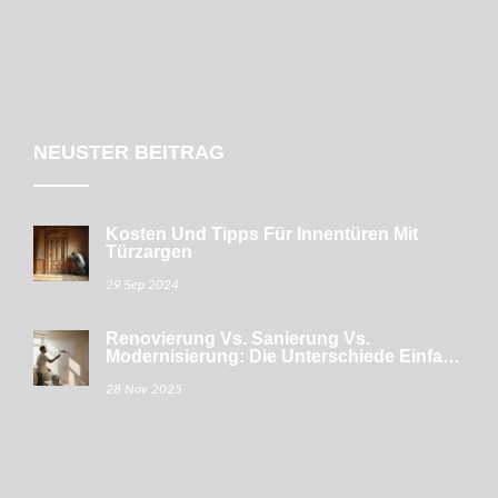
NEUSTER BEITRAG
Kosten Und Tipps Für Innentüren Mit
Türzargen
29 Sep 2024
Renovierung Vs. Sanierung Vs.
Modernisierung: Die Unterschiede Einfach
Erklärt
28 Nov 2025