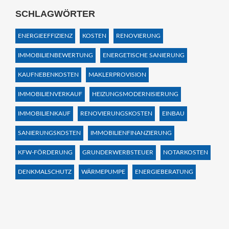
SCHLAGWÖRTER
ENERGIEEFFIZIENZ
KOSTEN
RENOVIERUNG
IMMOBILIENBEWERTUNG
ENERGETISCHE SANIERUNG
KAUFNEBENKOSTEN
MAKLERPROVISION
IMMOBILIENVERKAUF
HEIZUNGSMODERNISIERUNG
IMMOBILIENKAUF
RENOVIERUNGSKOSTEN
EINBAU
SANIERUNGSKOSTEN
IMMOBILIENFINANZIERUNG
KFW-FÖRDERUNG
GRUNDERWERBSTEUER
NOTARKOSTEN
DENKMALSCHUTZ
WÄRMEPUMPE
ENERGIEBERATUNG