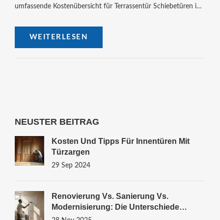
umfassende Kostenübersicht für Terrassentür Schiebetüren in
Deutschland im Jahr 2024. Er erörtert verschiedene Faktoren,
die die Preise beeinflussen, von Material- und Designoptionen
WEITERLESEN
bis hin zu Installationskosten, und gibt Tipps zur
Kostensenkung und Auswahl des richtigen Anbieters.
NEUSTER BEITRAG
Kosten Und Tipps Für Innentüren Mit
Türzargen
29 Sep 2024
Renovierung Vs. Sanierung Vs.
Modernisierung: Die Unterschiede
Einfach Erklärt