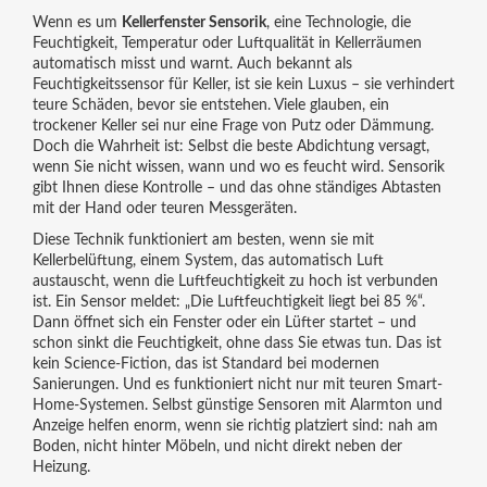
Wenn es um
Kellerfenster Sensorik
,
eine Technologie, die
Feuchtigkeit, Temperatur oder Luftqualität in Kellerräumen
automatisch misst und warnt
. Auch bekannt als
Feuchtigkeitssensor für Keller
, ist sie kein Luxus – sie verhindert
teure Schäden, bevor sie entstehen.
Viele glauben, ein
trockener Keller sei nur eine Frage von Putz oder Dämmung.
Doch die Wahrheit ist: Selbst die beste Abdichtung versagt,
wenn Sie nicht wissen, wann und wo es feucht wird. Sensorik
gibt Ihnen diese Kontrolle – und das ohne ständiges Abtasten
mit der Hand oder teuren Messgeräten.
Diese Technik funktioniert am besten, wenn sie mit
Kellerbelüftung
,
einem System, das automatisch Luft
austauscht, wenn die Luftfeuchtigkeit zu hoch ist
verbunden
ist. Ein Sensor meldet: „Die Luftfeuchtigkeit liegt bei 85 %“.
Dann öffnet sich ein Fenster oder ein Lüfter startet – und
schon sinkt die Feuchtigkeit, ohne dass Sie etwas tun. Das ist
kein Science-Fiction, das ist Standard bei modernen
Sanierungen. Und es funktioniert nicht nur mit teuren Smart-
Home-Systemen. Selbst günstige Sensoren mit Alarmton und
Anzeige helfen enorm, wenn sie richtig platziert sind: nah am
Boden, nicht hinter Möbeln, und nicht direkt neben der
Heizung.