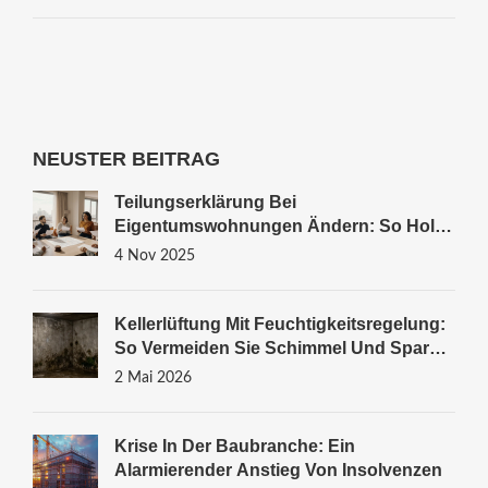
NEUSTER BEITRAG
Teilungserklärung Bei
Eigentumswohnungen Ändern: So Holen
Sie Die Zustimmung Aller Eigentümer Ein
4 Nov 2025
Kellerlüftung Mit Feuchtigkeitsregelung:
So Vermeiden Sie Schimmel Und Sparen
Energie
2 Mai 2026
Krise In Der Baubranche: Ein
Alarmierender Anstieg Von Insolvenzen