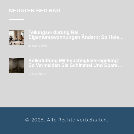
NEUSTER BEITRAG
Teilungserklärung Bei
Eigentumswohnungen Ändern: So Holen
Sie Die Zustimmung Aller Eigentümer Ein
4 Nov 2025
Kellerlüftung Mit Feuchtigkeitsregelung:
So Vermeiden Sie Schimmel Und Sparen
Energie
2 Mai 2026
© 2026. Alle Rechte vorbehalten.