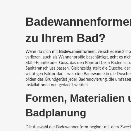
Badewannenformen
zu Ihrem Bad?
Wenn du dich mit
Badewannenformen
,
verschiedene Silh
variieren
, auch als
Wannenprofile
beschäftigst, geht es ni
Stahl-Emaille oder Guss, das den Komfort beim Baden scha
Sanitäranschluss passen. Gleichzeitig stellt die
Dusche
,
der
wichtigen Faktor dar – wer eine Badewanne in die Dusche 
bilden das Grundgerüst jeder
Badrenovierung
,
die umfasse
Installationen neu gedacht werden
.
Formen, Materialien u
Badplanung
Die Auswahl der Badewannenform beginnt mit dem Zweck: 