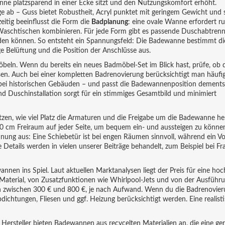
e platzsparend in einer Ecke sitzt und den Nutzungskomfort erhöht.
e ab – Guss bietet Robustheit, Acryl punktet mit geringem Gewicht und 
eitig beeinflusst die Form die
Badplanung
: eine ovale Wanne erfordert r
ren Waschtischen kombinieren. Für jede Form gibt es passende Duschabtren
erden können. So entsteht ein Spannungsfeld: Die Badewanne bestimmt di
e Belüftung und die Position der Anschlüsse aus.
möbeln. Wenn du bereits ein neues Badmöbel‑Set im Blick hast, prüfe, ob 
 Auch bei einer kompletten Badrenovierung berücksichtigt man häufig
bei historischen Gebäuden – und passt die Badewannenposition dement
Duschinstallation sorgt für ein stimmiges Gesamtbild und minimiert
tzen, wie viel Platz die Armaturen und die Freigabe um die Badewanne h
0 cm Freiraum auf jeder Seite, um bequem ein- und aussteigen zu könne
nung aus: Eine Schiebetür ist bei engen Räumen sinnvoll, während ein V
 Details werden in vielen unserer Beiträge behandelt, zum Beispiel bei Fr
nen ins Spiel. Laut aktuellen Marktanalysen liegt der Preis für eine ho
aterial, von Zusatzfunktionen wie Whirlpool‑Jets und von der Ausführ
lich zwischen 300 € und 800 €, je nach Aufwand. Wenn du die Badrenovier
ichtungen, Fliesen und ggf. Heizung berücksichtigt werden. Eine realist
 Hersteller bieten Badewannen aus recycelten Materialien an, die eine ger