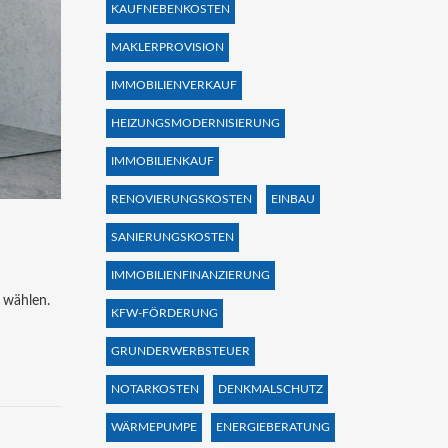
KAUFNEBENKOSTEN
MAKLERPROVISION
IMMOBILIENVERKAUF
HEIZUNGSMODERNISIERUNG
IMMOBILIENKAUF
RENOVIERUNGSKOSTEN
EINBAU
SANIERUNGSKOSTEN
IMMOBILIENFINANZIERUNG
 wählen.
KFW-FÖRDERUNG
GRUNDERWERBSTEUER
NOTARKOSTEN
DENKMALSCHUTZ
WÄRMEPUMPE
ENERGIEBERATUNG