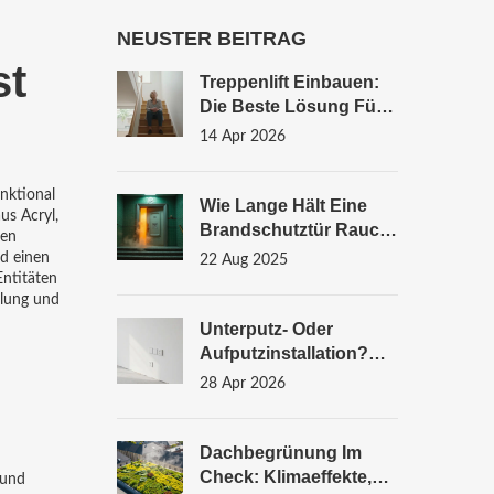
NEUSTER BEITRAG
st
Treppenlift Einbauen:
Die Beste Lösung Für
Senioren Und
14 Apr 2026
Barrierefreiheit
nktional
Wie Lange Hält Eine
us Acryl,
Brandschutztür Rauch
nen
Und Hitze Auf? Zeiten,
rd
einen
22 Aug 2025
Klassen (T30/EI30) &
Entitäten
ilung und
Praxis 2025
Unterputz- Oder
Aufputzinstallation?
Der Große Vergleich
28 Apr 2026
Für Dein Elektroprojekt
Dachbegrünung Im
Check: Klimaeffekte,
 und