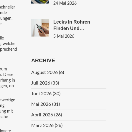
Pflege-Realität Und
24 Mai 2026
schneller
Fallbeispiele
unde
nungen,
Lecks In Rohren
e
Finden Und
Reparieren: Der
5 Mai 2026
die
Professionelle Weg Im
, welche
Bestand
sprechend
ARCHIVE
erum
August 2026
(6)
n. Diese
orhang in
Juli 2026
(33)
agen, ob
Juni 2026
(30)
chwertige
Mai 2026
(31)
ung
ung mit
April 2026
(26)
ische
März 2026
(26)
ingere