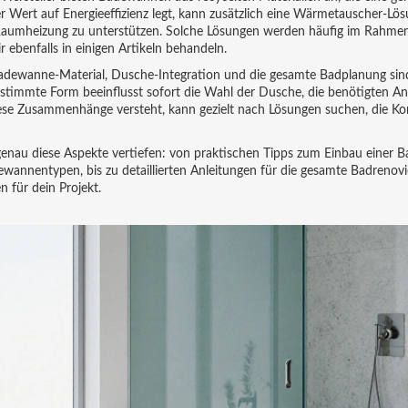
r Wert auf Energieeffizienz legt, kann zusätzlich eine Wärmetauscher‑Lö
Raumheizung zu unterstützen. Solche Lösungen werden häufig im Rahme
ebenfalls in einigen Artikeln behandeln.
dewanne‑Material, Dusche‑Integration und die gesamte Badplanung sin
estimmte Form beeinflusst sofort die Wahl der Dusche, die benötigten An
iese Zusammenhänge versteht, kann gezielt nach Lösungen suchen, die Kom
genau diese Aspekte vertiefen: von praktischen Tipps zum Einbau einer
ewannentypen, bis zu detaillierten Anleitungen für die gesamte Badrenovi
n für dein Projekt.