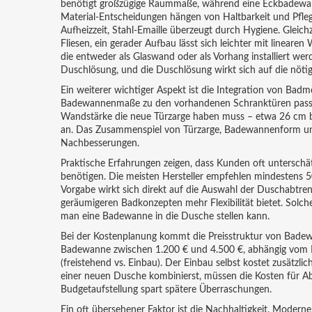
benötigt großzügige Raummaße, während eine Eckbadewann
Material‑Entscheidungen hängen von Haltbarkeit und Pfleg
Aufheizzeit, Stahl‑Emaille überzeugt durch Hygiene. Gleichz
Fliesen, ein gerader Aufbau lässt sich leichter mit linea
die entweder als Glaswand oder als Vorhang installiert w
Duschlösung, und die Duschlösung wirkt sich auf die nötig
Ein weiterer wichtiger Aspekt ist die Integration von Bad
Badewannenmaße zu den vorhandenen Schranktüren passen.
Wandstärke die neue Türzarge haben muss – etwa 26 cm 
an. Das Zusammenspiel von Türzarge, Badewannenform und 
Nachbesserungen.
Praktische Erfahrungen zeigen, dass Kunden oft unterschä
benötigen. Die meisten Hersteller empfehlen mindestens 5
Vorgabe wirkt sich direkt auf die Auswahl der Duschabtren
geräumigeren Badkonzepten mehr Flexibilität bietet. Solche
man eine Badewanne in die Dusche stellen kann.
Bei der Kostenplanung kommt die Preisstruktur von Badewan
Badewanne zwischen 1.200 € und 4.500 €, abhängig vom M
(freistehend vs. Einbau). Der Einbau selbst kostet zusätz
einer neuen Dusche kombinierst, müssen die Kosten für Abd
Budgetaufstellung spart spätere Überraschungen.
Ein oft übersehener Faktor ist die Nachhaltigkeit. Moderne