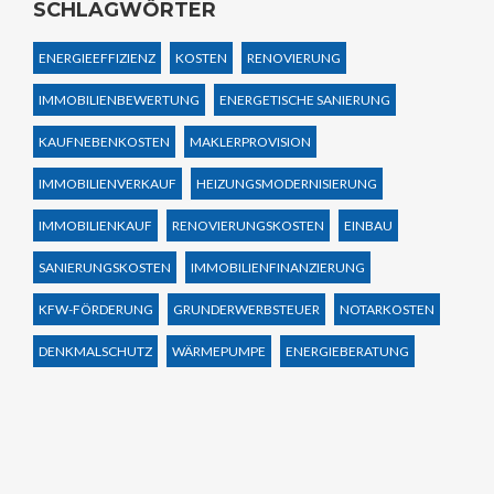
SCHLAGWÖRTER
ENERGIEEFFIZIENZ
KOSTEN
RENOVIERUNG
IMMOBILIENBEWERTUNG
ENERGETISCHE SANIERUNG
KAUFNEBENKOSTEN
MAKLERPROVISION
IMMOBILIENVERKAUF
HEIZUNGSMODERNISIERUNG
IMMOBILIENKAUF
RENOVIERUNGSKOSTEN
EINBAU
SANIERUNGSKOSTEN
IMMOBILIENFINANZIERUNG
KFW-FÖRDERUNG
GRUNDERWERBSTEUER
NOTARKOSTEN
DENKMALSCHUTZ
WÄRMEPUMPE
ENERGIEBERATUNG