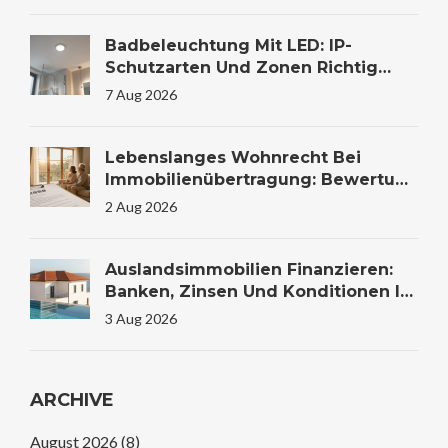
Badbeleuchtung Mit LED: IP-
Schutzarten Und Zonen Richtig
Wählen
7 Aug 2026
Lebenslanges Wohnrecht Bei
Immobilienübertragung: Bewertung
Und Steuer
2 Aug 2026
Auslandsimmobilien Finanzieren:
Banken, Zinsen Und Konditionen Im
Vergleich
3 Aug 2026
ARCHIVE
August 2026
(8)