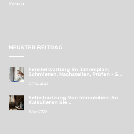
Kontakt
NEUSTER BEITRAG
Fensterwartung Im Jahresplan:
Schmieren, Nachstellen, Prüfen - So
Halten Ihre Fenster 50 Jahre
17 Feb 2026
Selbstnutzung Von Immobilien: So
Kalkulieren Sie
Instandhaltungskosten Realistisch
8 Nov 2025