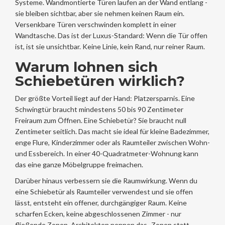
Systeme. Wandmontierte Türen laufen an der Wand entlang -
sie bleiben sichtbar, aber sie nehmen keinen Raum ein.
Versenkbare Türen verschwinden komplett in einer
Wandtasche. Das ist der Luxus-Standard: Wenn die Tür offen
ist, ist sie unsichtbar. Keine Linie, kein Rand, nur reiner Raum.
Warum lohnen sich
Schiebetüren wirklich?
Der größte Vorteil liegt auf der Hand: Platzersparnis. Eine
Schwingtür braucht mindestens 50 bis 90 Zentimeter
Freiraum zum Öffnen. Eine Schiebetür? Sie braucht null
Zentimeter seitlich. Das macht sie ideal für kleine Badezimmer,
enge Flure, Kinderzimmer oder als Raumteiler zwischen Wohn-
und Essbereich. In einer 40-Quadratmeter-Wohnung kann
das eine ganze Möbelgruppe freimachen.
Darüber hinaus verbessern sie die Raumwirkung. Wenn du
eine Schiebetür als Raumteiler verwendest und sie offen
lässt, entsteht ein offener, durchgängiger Raum. Keine
scharfen Ecken, keine abgeschlossenen Zimmer - nur
fließende Zonen. Architekten nennen das „Zonen statt