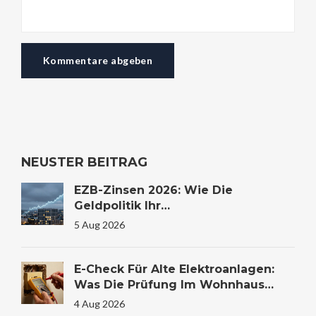
Kommentare abgeben
NEUSTER BEITRAG
EZB-Zinsen 2026: Wie Die
Geldpolitik Ihr
Immobilienkaufverhalten
5 Aug 2026
Beeinflusst
E-Check Für Alte Elektroanlagen:
Was Die Prüfung Im Wohnhaus
Wirklich Kostet Und Warum Sie
4 Aug 2026
Lebensrettend Sein Kann