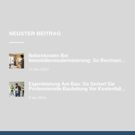
NEUSTER BEITRAG
Nebenkosten Bei
Immobilienmodernisierung: So Rechnen
Sie Förderungen Richtig Gegen
11 Dez 2025
Eigenleistung Am Bau: So Sichert Sie
Professionelle Bauleitung Vor Kostenfalle
Und Mängeln
9 Jun 2026