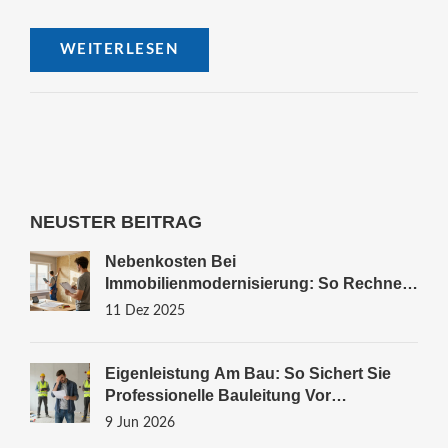
und Vorteile für die Aktionäre.
WEITERLESEN
NEUSTER BEITRAG
Nebenkosten Bei
Immobilienmodernisierung: So Rechnen
Sie Förderungen Richtig Gegen
11 Dez 2025
Eigenleistung Am Bau: So Sichert Sie
Professionelle Bauleitung Vor
Kostenfalle Und Mängeln
9 Jun 2026