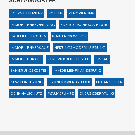
SCHLAGWÖRTER
ENERGIEEFFIZIENZ
KOSTEN
RENOVIERUNG
IMMOBILIENBEWERTUNG
ENERGETISCHE SANIERUNG
KAUFNEBENKOSTEN
MAKLERPROVISION
IMMOBILIENVERKAUF
HEIZUNGSMODERNISIERUNG
IMMOBILIENKAUF
RENOVIERUNGSKOSTEN
EINBAU
SANIERUNGSKOSTEN
IMMOBILIENFINANZIERUNG
KFW-FÖRDERUNG
GRUNDERWERBSTEUER
NOTARKOSTEN
DENKMALSCHUTZ
WÄRMEPUMPE
ENERGIEBERATUNG