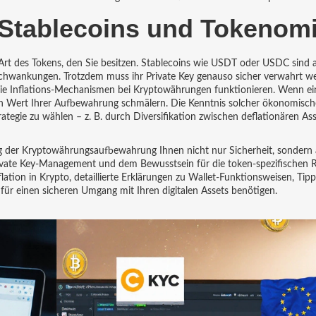
Stablecoins und Tokenom
 Art des Tokens, den Sie besitzen. Stablecoins wie USDT oder USDC sind 
‑Schwankungen. Trotzdem muss ihr Private Key genauso sicher verwahrt w
, wie Inflations‑Mechanismen bei Kryptowährungen funktionieren. Wenn e
g den Wert Ihrer Aufbewahrung schmälern. Die Kenntnis solcher ökonomisc
ategie zu wählen – z. B. durch Diversifikation zwischen deflationären As
nung der Kryptowährungsaufbewahrung Ihnen nicht nur Sicherheit, sondern
rivate Key‑Management und dem Bewusstsein für die token‑spezifischen R
flation in Krypto, detaillierte Erklärungen zu Wallet‑Funktionsweisen, Tipp
für einen sicheren Umgang mit Ihren digitalen Assets benötigen.