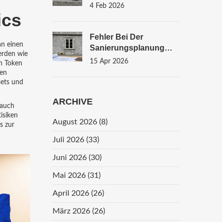
Anforderungen Für Ihr
4 Feb 2026
ics
Wohnhaus Richtig
Fehler Bei Der
an einen
Sanierungsplanung
erden wie
Von Immobilien
15 Apr 2026
in Token
Vermeiden: 12
hen
Praxisbeispiele
sets und
ARCHIVE
 auch
isiken
August 2026
(8)
s zur
Juli 2026
(33)
Juni 2026
(30)
Mai 2026
(31)
April 2026
(26)
März 2026
(26)