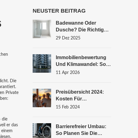
NEUSTER BEITRAG
s
Badewanne Oder
Dusche? Die Richtige
Wahl Bei Der
29 Dez 2025
Badrenovierung
schen
Immobilienbewertung
Und Klimawandel: So
Passen Sie Ihre
11 Apr 2026
Risikokalkulation An
icht
. Die
rantiert
.
Preisübersicht 2024:
en Private
Kosten Für
iben:
Terrassentür
15 Feb 2024
Schiebetüren In
Deutschland
 die
eil er das
Barrierefreier Umbau:
f einem
So Planen Sie Die
lesen.