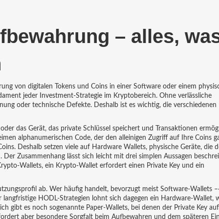
bewahrung – alles, wa
n
erung von digitalen Tokens und Coins in einer Software oder einem physi
undament jeder Investment‑Strategie im Kryptobereich. Ohne verlässliche
nung oder technische Defekte. Deshalb ist es wichtig, die verschiedenen
der das Gerät, das private Schlüssel speichert und Transaktionen ermögl
imen alphanumerischen Code, der den alleinigen Zugriff auf Ihre Coins ga
 Coins. Deshalb setzen viele auf
Hardware Wallets
,
physische Geräte, die d
n
. Der Zusammenhang lässt sich leicht mit drei simplen Aussagen beschre
to‑Wallets, ein Krypto‑Wallet erfordert einen Private Key und ein
zungsprofil ab. Wer häufig handelt, bevorzugt meist Software‑Wallets –·
langfristige HODL‑Strategien lohnt sich dagegen ein Hardware‑Wallet, w
zlich gibt es noch sogenannte Paper‑Wallets, bei denen der Private Key au
, erfordert aber besondere Sorgfalt beim Aufbewahren und dem späteren Ein