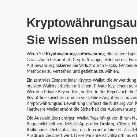
Kryptowährungsauf
Sie wissen müsse
Wenn Sie
Kryptowährungsaufbewahrung
,
die sichere Lag
Gerät
. Auch bekannt als
Crypto Storage
, bildet sie das F
Aufbewahrung riskieren Sie Verlust durch Hacks, Fehlbedie
Methoden zu verstehen und gezielt auszuwählen.
Ein zentrales Element jeder
Krypto‑Wallet
,
die Anwendung o
meisten Wallets arbeiten mit einem
Private Key
,
einem gehe
Wer den Private Key verliert, verliert in der Regel auch die
Key offline speichern und so vor Online‑Angriffen schütze
Kryptowährungsaufbewahrung umfasst die Nutzung von Kryp
Hardware‑Wallet erhöht die Sicherheit der Aufbewahrung.
Die Auswahl des richtigen Wallet‑Typs hängt von Ihrem Nut
Bequemlichkeit von Mobile‑Apps oder Desktop‑Clients. Für 
Risiko eines Diebstahls über das Internet minimiert. Zusät
Ausdruck gesichert wird. Diese Variante ist völlig offline