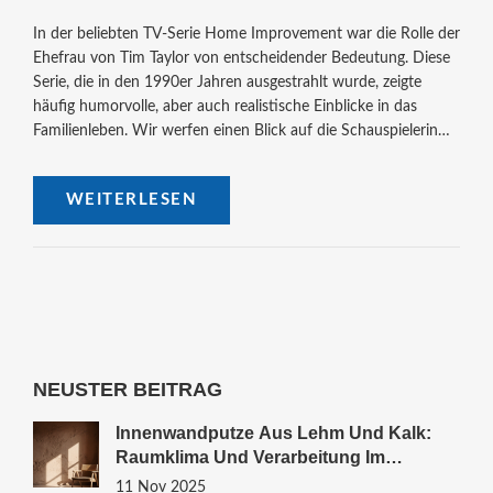
In der beliebten TV-Serie Home Improvement war die Rolle der
Ehefrau von Tim Taylor von entscheidender Bedeutung. Diese
Serie, die in den 1990er Jahren ausgestrahlt wurde, zeigte
häufig humorvolle, aber auch realistische Einblicke in das
Familienleben. Wir werfen einen Blick auf die Schauspielerin
hinter der Rolle der Jill Taylor, erfahren spannende Details über
die Serie und erfahren, wie der Zuschauer von diesen
WEITERLESEN
Einsichten in sein eigenes Leben lernen kann.
NEUSTER BEITRAG
Innenwandputze Aus Lehm Und Kalk:
Raumklima Und Verarbeitung Im
Vergleich
11 Nov 2025