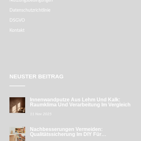
Nutzungsbedingungen
Datenschutzrichtlinie
DSGVO
Kontakt
NEUSTER BEITRAG
Innenwandputze Aus Lehm Und Kalk:
Raumklima Und Verarbeitung Im Vergleich
11 Nov 2025
Nachbesserungen Vermeiden:
Qualitätssicherung Im DIY Für
Eigenleistung