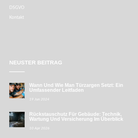
DSGVO
Kontakt
NEUSTER BEITRAG
Wann Und Wie Man Türzargen Setzt: Ein
Umfassender Leitfaden
19 Jun 2024
Rückstauschutz Für Gebäude: Technik,
Wartung Und Versicherung Im Überblick
10 Apr 2026