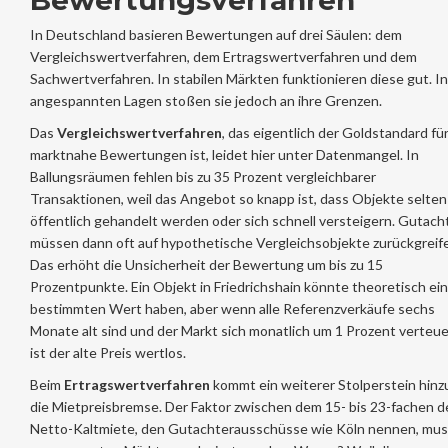
Bewertungsverfahren
In Deutschland basieren Bewertungen auf drei Säulen: dem
Vergleichswertverfahren
, dem
Ertragswertverfahren
und dem
Sachwertverfahren
. In stabilen Märkten funktionieren diese gut. In
angespannten Lagen stoßen sie jedoch an ihre Grenzen.
Das
Vergleichswertverfahren
, das eigentlich der Goldstandard fü
marktnahe Bewertungen ist, leidet hier unter Datenmangel. In
Ballungsräumen fehlen bis zu 35 Prozent vergleichbarer
Transaktionen, weil das Angebot so knapp ist, dass Objekte selten
öffentlich gehandelt werden oder sich schnell versteigern. Gutach
müssen dann oft auf hypothetische Vergleichsobjekte zurückgreif
Das erhöht die Unsicherheit der Bewertung um bis zu 15
Prozentpunkte. Ein Objekt in Friedrichshain könnte theoretisch ei
bestimmten Wert haben, aber wenn alle Referenzverkäufe sechs
Monate alt sind und der Markt sich monatlich um 1 Prozent verteue
ist der alte Preis wertlos.
Beim
Ertragswertverfahren
kommt ein weiterer Stolperstein hinz
die Mietpreisbremse. Der Faktor zwischen dem 15- bis 23-fachen d
Netto-Kaltmiete, den Gutachterausschüsse wie Köln nennen, mus