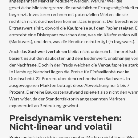
angespannten Märkten reduziert werden. Warum? Weil die
gesetzliche Mietobergrenze die tatsächlichen Ertragsmöglichkeite
begrenzt. Investoren rechnen mit potenziellen Mieten, die sie
rechtlich nicht durchsetzen können. Das Ergebnis: Der berechnete
Ertragswert sinkt, obwohl die Kaufpreise auf dem Papier steigen. E
entsteht eine Diskrepanz zwischen dem, was ein Käufer zahlen will
(Marktwert), und dem, was die Rendite rechtfertigt (Ertragswert).
Auch das
Sachwertverfahren
bleibt nicht unberührt. Theoretisch
basiert es auf den Baukosten und dem Bodenwert, unabhängig vo
der Nachfrage. Doch in der Praxis weichen die Verkaufspreise stark
In Hamburg-Niendorf liegen die Preise für Einfamilienhäuser im
Durchschnitt 22 Prozent über dem rechnerischen Sachwert. In
ausgewogenen Märkten beträgt diese Abweichung nur 5 bis 7
Prozent. Der reine Baukostenaufwand spiegelt also nicht den wah
Wert wider, da der Standortfaktor in angespannten Märkten
exponentiell an Bedeutung gewinnt.
Preisdynamik verstehen:
Nicht-linear und volatil
Preise entwickeln sich in angespannten Märkten nicht linear. Wer