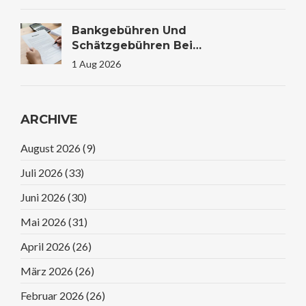
Bankgebühren Und
Schätzgebühren Bei
Immobilienfinanzierung: Kosten
1 Aug 2026
Verstehen Und Sparen
ARCHIVE
August 2026
(9)
Juli 2026
(33)
Juni 2026
(30)
Mai 2026
(31)
April 2026
(26)
März 2026
(26)
Februar 2026
(26)