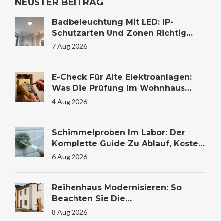
NEUSTER BEITRAG
Badbeleuchtung Mit LED: IP-
Schutzarten Und Zonen Richtig
Wählen
7 Aug 2026
E-Check Für Alte Elektroanlagen:
Was Die Prüfung Im Wohnhaus
Wirklich Kostet Und Warum Sie
4 Aug 2026
Lebensrettend Sein Kann
Schimmelproben Im Labor: Der
Komplette Guide Zu Ablauf, Kosten
Und Auswertung
6 Aug 2026
Reihenhaus Modernisieren: So
Beachten Sie Die
Gemeinschaftsregeln Und Das
8 Aug 2026
WEMoG